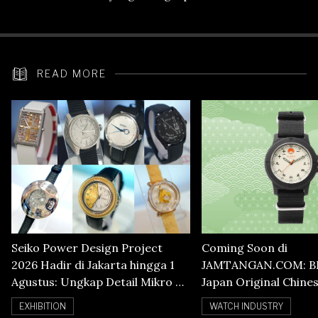
Heart Rate
READ MORE
Seiko Power Design Project
Coming Soon di
2026 Hadir di Jakarta hingga 1
JAMTANGAN.COM: B
Agustus: Ungkap Detail Mikro di
Japan Original Chine
Balik Seni Watchmaking
Numerals Watch
EXHIBITION
WATCH INDUSTRY