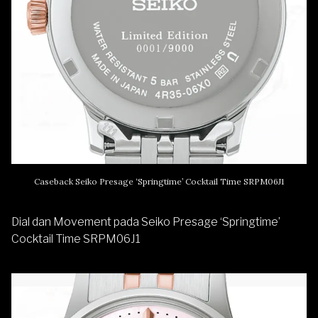
Caseback Seiko Presage ‘Springtime’ Cocktail Time SRPM06J1
Dial dan Movement pada Seiko Presage ‘Springtime’
Cocktail Time SRPM06J1