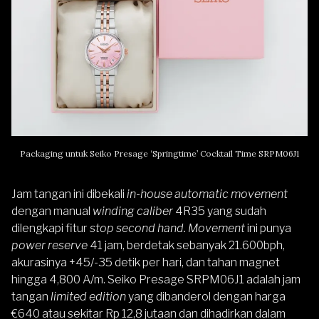
Packaging untuk Seiko Presage ‘Springtime’ Cocktail Time SRPM06J1
Jam tangan ini dibekali
in-house automatic movement
dengan manual
winding caliber
4R35 yang sudah
dilengkapi fitur
stop second hand. Movement
ini punya
power reserve
41 jam, berdetak sebanyak 21.600bph,
akurasinya +45/-35 detik per hari, dan tahan magnet
hingga 4,800 A/m. Seiko Presage SRPM06J1 adalah jam
tangan
limited edition
yang dibanderol dengan harga
€640 atau sekitar Rp 12,8 jutaan dan dihadirkan dalam