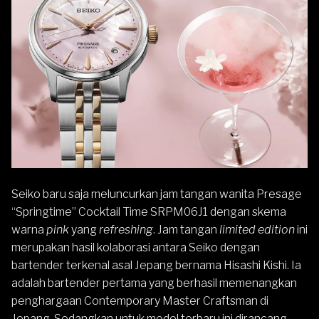
Seiko
baru saja meluncurkan
jam tangan wanita
Presage
“Springtime” Cocktail Time SRPM06J1 dengan skema
warna
pink
yang
refreshing
. Jam tangan
limited edition
ini
merupakan hasil kolaborasi antara Seiko dengan
bartender terkenal asal Jepang bernama Hisashi Kishi. Ia
adalah bartender pertama yang berhasil memenangkan
penghargaan Contemporary Master Craftsman di
Jepang. Sedangkan untuk model terbaru ini dirancang