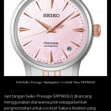
Dial Seiko Presage ‘Springtime’ Cocktail Time SRPM06J1
Jam tangan Seiko Presage SRPM06J1 dirancang
menggunakan
dial
warna
pink
sebagai bentuk
penghormatan untuk
cocktail
Sakura Aviation yang