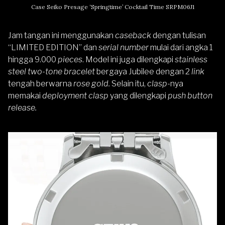
Case Seiko Presage ‘Springtime’ Cocktail Time SRPM06J1
Jam tangan ini menggunakan
caseback
dengan tulisan
“LIMITED EDITION” dan
serial number
mulai dari angka 1
hingga 9.000
pieces
. Model ini juga dilengkapi
stainless
steel two-tone bracelet
bergaya Jubilee dengan 2
link
tengah berwarna
rose gold.
Selain itu,
clasp
-nya
memakai
deployment clasp
yang dilengkapi
push button
release.