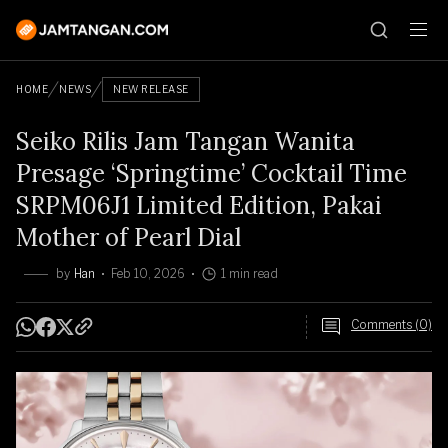
HOME
NEWS
NEW RELEASE
Seiko Rilis Jam Tangan Wanita
Presage ‘Springtime’ Cocktail Time
SRPM06J1 Limited Edition, Pakai
Mother of Pearl Dial
by
Han
Feb 10, 2026
1 min read
Comments (0)