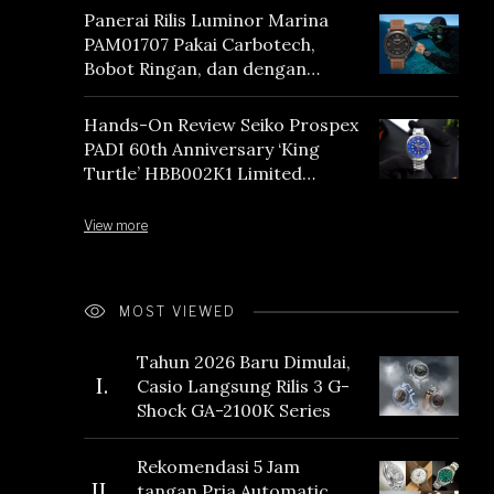
Panerai Rilis Luminor Marina
PAM01707 Pakai Carbotech,
Bobot Ringan, dan dengan
Vintage Vibes
Hands-On Review Seiko Prospex
PADI 60th Anniversary ‘King
Turtle’ HBB002K1 Limited
Edition
View more
MOST VIEWED
Tahun 2026 Baru Dimulai,
I.
Casio Langsung Rilis 3 G-
Shock GA-2100K Series
Rekomendasi 5 Jam
II.
tangan Pria Automatic