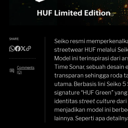
SHARE:
Seiko
resmi memperkenalkan
streetwear HUF melalui
Sei
Model ini terinspirasi dari 
Time Sonar, sebuah desain
Comments
(0)
transparan sehingga roda ta
utama.
Berbasis lini
Seiko 5 
signature “HUF Green” yang
identitas
street culture
dari
menjadikan model ini berbed
lainnya. Seperti apa detailny