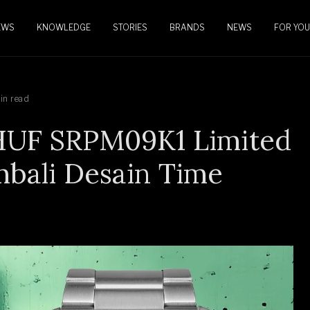
EWS
KNOWLEDGE
STORIES
BRANDS
NEWS
FOR YOU
in read
x HUF SRPM09K1 Limited
mbali Desain Time