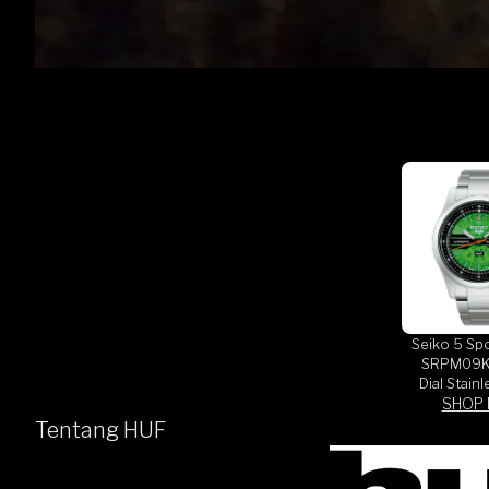
Seiko 5 Sp
SRPM09K
Dial Stainl
Strap Limit
SHOP
Tentang HUF