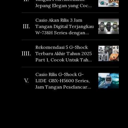
Jepang Elegan yang Cocok
Dikoleksi di 2026
Casio Akan Rilis 3 Jam
III.
Tangan Digital Terjangkau
W-738H Series dengan
Masa Baterai 10 Tahun
dan Fitur Vibration
Rekomendasi 5 G-Shock
IIII.
Terbaru Akhir Tahun 2025
Part 1, Cocok Untuk Tahun
Baru!
Casio Rilis G-Shock G-
V.
LIDE GBX-H5600 Series,
Jam Tangan Peselancar
yang dilengkapi Sensor
Heart Rate