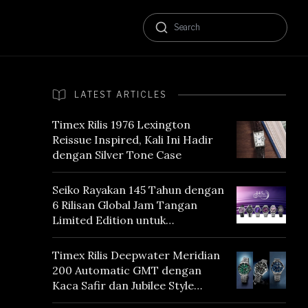
LATEST ARTICLES
Timex Rilis 1976 Lexington
Reissue Inspired, Kali Ini Hadir
dengan Silver Tone Case
Seiko Rayakan 145 Tahun dengan
6 Rilisan Global Jam Tangan
Limited Edition untuk
Menghormati Edo Purple,
Warna yang Mencerminkan
Timex Rilis Deepwater Meridian
Warisan Tokyo
200 Automatic GMT dengan
Kaca Safir dan Jubilee Style
Bracelet