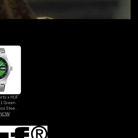
orts x HUF
1 Green
ess Steel
ed Edition
 NOW