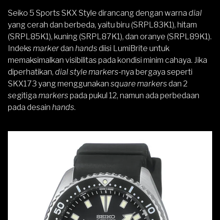
Seiko 5 Sports SKX Style dirancang dengan warna
dial
yang cerah dan berbeda, yaitu biru (SRPL83K1), hitam
(SRPL85K1), kuning (SRPL87K1), dan oranye (SRPL89K1).
Indeks
marker
dan
hands
diisi LumiBrite untuk
memaksimalkan visibilitas pada kondisi minim cahaya. Jika
diperhatikan,
dial style markers
-nya bergaya seperti
SKX173 yang menggunakan
square markers
dan 2
segitiga
markers
pada pukul 12, namun ada perbedaan
pada desain
hands
.