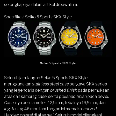
selengkapnya dalam artikel di bawah ini.
Spesifikasi Seiko 5 Sports SKX Style
Seiko 5 Sports SKX Style
Seluruh jam tangan Seiko 5 Sports SKX Style
menggunakan
stainless steel case
bergaya SKX series
yang legendaris dengan
brushed finish
pada permukaan
atas dan samping
case
, serta
polished finish
pada
bevel
.
Case
-nya berdiameter 42,5 mm, tebalnya 13,9 mm, dan
lug-to-lug
46 mm. Jam tangan ini memakai
curved
Hardlex
crystal
di atas
dial
. Seluruh model dilengkapi