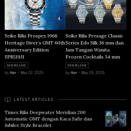
Seiko Rilis Prospex 1968
Seiko Rilis Presage Classic
Heritage Diver’s GMT 60th
Series Edo Silk 36 mm dan
Anniversary Edition
Jam Tangan Wanita
SPB519J1
Frozen Cocktails 34 mm
NEW RELEASE
NEW RELEASE
by
Han
May 02, 2025
by
Han
May 05, 2025
LATEST ARTICLES
Timex Rilis Deepwater Meridian 200
Automatic GMT dengan Kaca Safir dan
Jubilee Style Bracelet