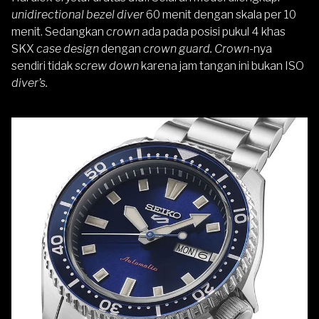
unidirectional bezel diver
60 menit dengan skala per 10
menit. Sedangkan
crown
ada pada posisi pukul 4 khas
SKX
case design
dengan
crown guard. Crown
-nya
sendiri tidak
screw down
karena jam tangan ini bukan ISO
diver’s.