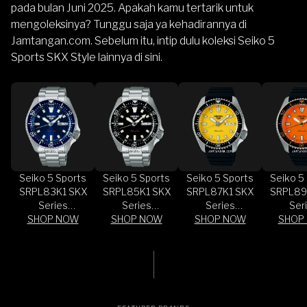
pada bulan Juni 2025. Apakah kamu tertarik untuk
mengoleksinya? Tunggu saja ya kehadirannya di
Jamtangan.com
. Sebelum itu, intip dulu koleksi
Seiko 5
Sports SKX Style lainnya di sini
.
Seiko 5 Sports
Seiko 5 Sports
Seiko 5 Sports
Seiko 5
SRPL83K1 SKX
SRPL85K1 SKX
SRPL87K1 SKX
SRPL89
Series
Series
Series
Ser
SHOP NOW
Automatic
SHOP NOW
Automatic
SHOP NOW
Automatic
SHOP
Autom
Redux in Koniro
Redux in Kuro
Redux in Ki-iro
Redux in
Blue Dial
Black Dial
Yellow Dial Black
Orange
Stainless Steel
Stainless Steel
Silicone Strap
Black S
Strap
Strap
Str