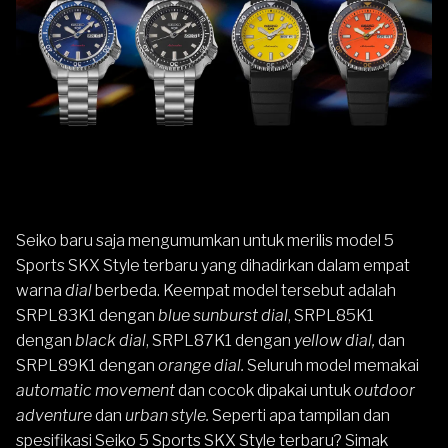
Seiko
baru saja mengumumkan untuk merilis model
5
Sports
SKX Style
terbaru yang dihadirkan dalam empat
warna
dial
berbeda. Keempat model tersebut adalah
SRPL83K1 dengan
blue sunburst dial
, SRPL85K1
dengan
black dial
, SRPL87K1 dengan
yellow dial,
dan
SRPL89K1 dengan
orange dial.
Seluruh model memakai
automatic movement
dan cocok dipakai untuk
outdoor
adventure
dan
urban style.
Seperti apa tampilan dan
spesifikasi Seiko 5 Sports SKX Style terbaru? Simak