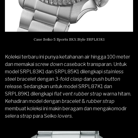
Case Seiko 5 Sports SKX Style SRPL83K1
Koleksi terbaru ini punya ketahanan air hingga 100 meter
dan memakai
screw down caseback
transparan. Untuk
model SRPL83K1 dan SRPL85K1 dilengkapi
stainless
steel bracelet
dengan 3-
fold clasp
dan
push button
release.
Sedangkan untuk model SRPL87K1 dan
SRPL89K1 dilengkapi
flat vent rubber strap
warna hitam.
Kehadiran model dengan
bracelet
&
rubber strap
membuat koleksi ini makin beragam dan mengakomodir
selera
strap
para Seiko
lovers
.