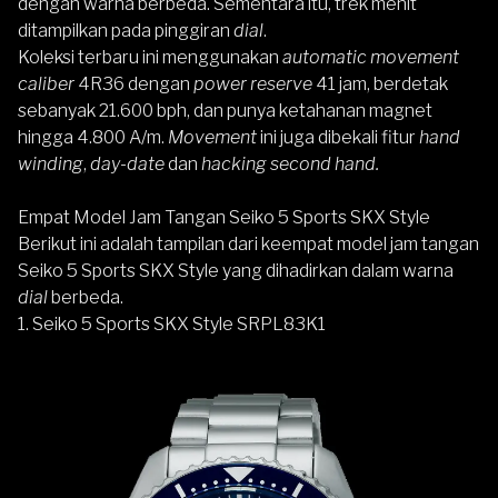
dengan warna berbeda. Sementara itu, trek menit
ditampilkan pada pinggiran
dial
.
Koleksi terbaru ini menggunakan
automatic movement
caliber
4R36 dengan
power reserve
41 jam, berdetak
sebanyak 21.600 bph, dan punya ketahanan magnet
hingga 4.800 A/m.
Movement
ini juga dibekali fitur
hand
winding
,
day-date
dan
hacking second hand.
Empat Model Jam Tangan Seiko 5 Sports SKX Style
Berikut ini adalah tampilan dari keempat model jam tangan
Seiko 5 Sports SKX Style yang dihadirkan dalam warna
dial
berbeda.
1. Seiko 5 Sports SKX Style SRPL83K1