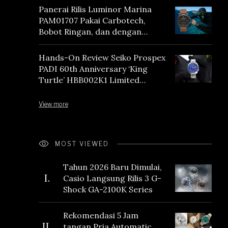
Panerai Rilis Luminor Marina
PAM01707 Pakai Carbotech,
Bobot Ringan, dan dengan
Vintage Vibes
Hands-On Review Seiko Prospex
PADI 60th Anniversary ‘King
Turtle’ HBB002K1 Limited
Edition
View more
MOST VIEWED
Tahun 2026 Baru Dimulai,
I.
Casio Langsung Rilis 3 G-
Shock GA-2100K Series
Rekomendasi 5 Jam
II.
tangan Pria Automatic