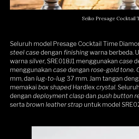
Seiko Presage Cocktail
Seluruh model Presage Cocktail Time Diam
steel case
dengan
finishing
warna berbeda.
warna
silver
, SRE018J1 menggunakan
case
d
menggunakan
case
dengan
rose-gold tone. 
mm, dan
lug-to-lug
37 mm. Jam tangan denga
memakai
box shaped
Hardlex
crystal
. Seluru
dengan
deployment clasp
dan
push button r
serta
brown leather strap
untuk model SRE0