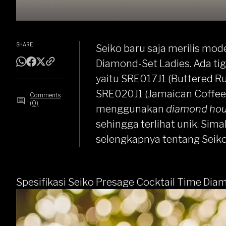
SHARE:
Seiko
baru saja merilis mode
Diamond
-Set Ladies. Ada t
yaitu SRE017J1 (Buttered R
SRE020J1 (Jamaican Coffee B
Comments
(0)
menggunakan
diamond hou
sehingga terlihat unik. Sima
selengkapnya tentang Seiko
Spesifikasi Seiko Presage Cocktail Time Dia