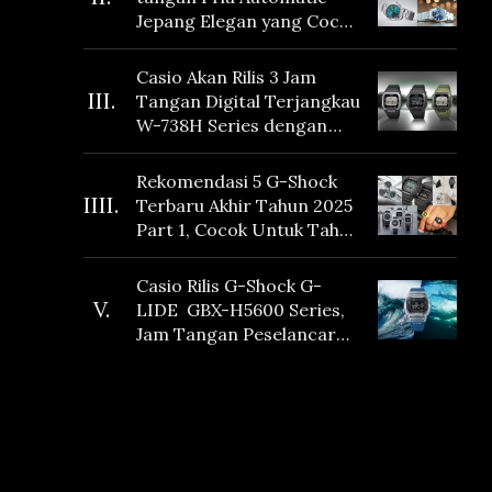
Jepang Elegan yang Cocok
Dikoleksi di 2026
Casio Akan Rilis 3 Jam
III.
Tangan Digital Terjangkau
W-738H Series dengan
Masa Baterai 10 Tahun
dan Fitur Vibration
Rekomendasi 5 G-Shock
IIII.
Terbaru Akhir Tahun 2025
Part 1, Cocok Untuk Tahun
Baru!
Casio Rilis G-Shock G-
V.
LIDE GBX-H5600 Series,
Jam Tangan Peselancar
yang dilengkapi Sensor
Heart Rate