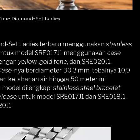
 Time Diamond-Set Ladies
ond-Set Ladies terbaru menggunakan
stainless
 Untuk model SRE017J1 menggunakan
case
engan
yellow-gold tone
, dan SRE020J1
Case
-nya berdiameter 30,3 mm, tebalnya 10,9
n ketahanan air hingga 50 meter ini
h model dilengkapi
stainless steel bracelet
elease
untuk model SRE017J1 dan SRE018J1,
20J1.