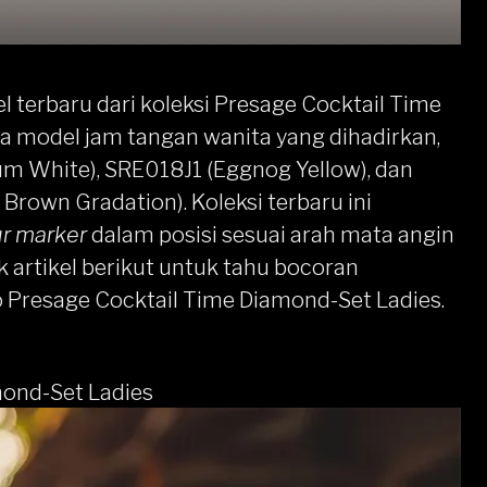
l terbaru dari koleksi
Presage
Cocktail Time
iga model
jam tangan wanita
yang dihadirkan,
um White), SRE018J1 (Eggnog Yellow), dan
rown Gradation). Koleksi terbaru ini
r marker
dalam posisi sesuai arah mata angin
k artikel berikut untuk tahu bocoran
 Presage Cocktail Time Diamond-Set Ladies.
mond-Set Ladies