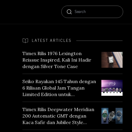
LATEST ARTICLES
Timex Rilis 1976 Lexington
Reissue Inspired, Kali Ini Hadir
dengan Silver Tone Case
Seiko Rayakan 145 Tahun dengan
6 Rilisan Global Jam Tangan
Limited Edition untuk
Menghormati Edo Purple,
Warna yang Mencerminkan
Timex Rilis Deepwater Meridian
Warisan Tokyo
200 Automatic GMT dengan
Kaca Safir dan Jubilee Style
Bracelet