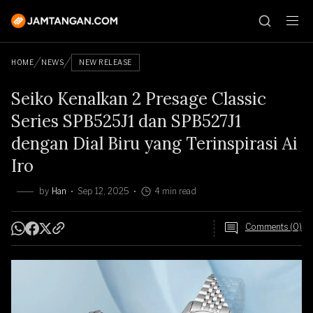
HOME
NEWS
NEW RELEASE
Seiko Kenalkan 2 Presage Classic
Series SPB525J1 dan SPB527J1
dengan Dial Biru yang Terinspirasi Ai
Iro
by
Han
Sep 12, 2025
4 min read
Comments (0)