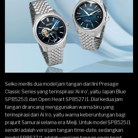
Seiko
merilis dua model jam tangan dari lini
Presage
Classic Series
yang terinspirasi ‘Ai-iro’, yaitu Japan Blue
SPB525J1 dan Open Heart SPB527J1.
Dial
kedua jam
tangan dirancang menggunakan warna biru yang
terinspirasi dari Ai Iro, yaitu warna keberuntungan bagi
prajurit Samurai selama era Meiji. Untuk model SPB525J1
sendiri adalah versi jam tangan
time-date
, sedangkan
model SPB527J1 adalah versi jam tangan
open heart