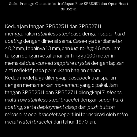
Seiko Presage Classic in ‘Ai-iro’ Japan Blue SPB525J1 dan Open Heart
SPB527J1
Kedua jam tangan SPB525J1 dan SPB527J1
menggunakan
stainless steel case
dengan
super-hard
coating
dengan dimensi sama.
Case
-nya berdiameter
40,2 mm, tebalnya 13 mm, dan
lug-to-lug
46 mm. Jam
tangan dengan ketahanan air hingga 100 meter ini
memakai
dual-curved sapphire crystal
dengan lapisan
anti reflektif pada permukaan bagian dalam.
Kedua model juga dilengkapi
caseback
transparan
dengan memamerkan
movement
yang dipakai. Jam
tangan SPB525J1 dan SPB527J1 dilengkapi 7-
pieces
multi-row stainless steel bracelet
dengan
super-hard
coating,
serta
deployment clasp
dan
push button
release.
Model
bracelet
seperti ini terinspirasi oleh
retro
metal watch bracelet
dari tahun 1970-an.