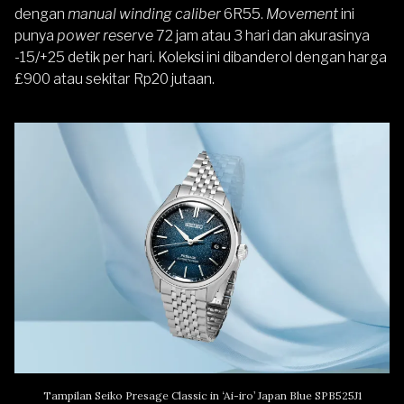
dengan
manual winding caliber
6R55.
Movement
ini
punya
power reserve
72 jam atau 3 hari dan akurasinya
-15/+25 detik per hari. Koleksi ini dibanderol dengan harga
£900 atau sekitar Rp20 jutaan.
Tampilan Seiko Presage Classic in ‘Ai-iro’ Japan Blue SPB525J1