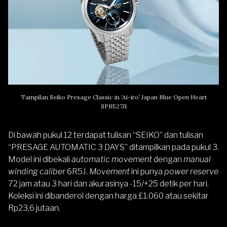
Tampilan Seiko Presage Classic in ‘Ai-iro’ Japan Blue Open Heart
SPB527J1
Di bawah pukul 12 terdapat tulisan “SEIKO” dan tulisan
“PRESAGE AUTOMATIC 3 DAYS” ditampilkan pada pukul 3.
Model ini dibekali
automatic movement
dengan
manual
winding caliber
6R5J.
Movement
ini punya
power reserve
72 jam atau 3 hari dan akurasinya -15/+25 detik per hari.
Koleksi ini dibanderol dengan harga £1.060 atau sekitar
Rp23,6 jutaan.