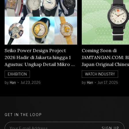
Seiko Power Design Project
Coming Soon di
2026 Hadir di Jakarta hingga 1
JAMTANGAN.COM: B
Agustus: Ungkap Detail Mikro di
Japan Original Chine
Balik Seni Watchmaking
Numerals Watch
EXHIBITION
WATCH INDUSTRY
by
Han
Jul 23, 2026
by
Han
Jun 17, 2026
GET IN THE LOOP
SIGN UP