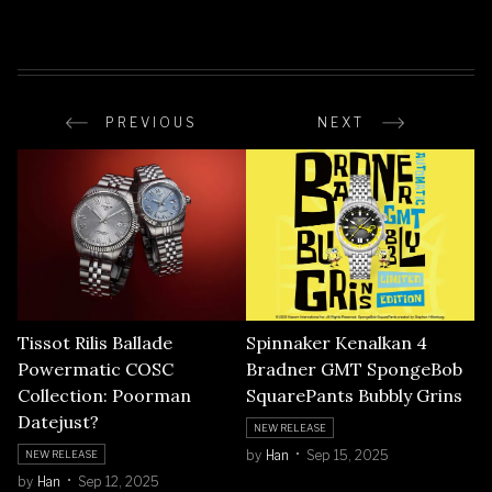
PREVIOUS
NEXT
Tissot Rilis Ballade
Spinnaker Kenalkan 4
Powermatic COSC
Bradner GMT SpongeBob
Collection: Poorman
SquarePants Bubbly Grins
Datejust?
NEW RELEASE
by
Han
Sep 15, 2025
NEW RELEASE
by
Han
Sep 12, 2025