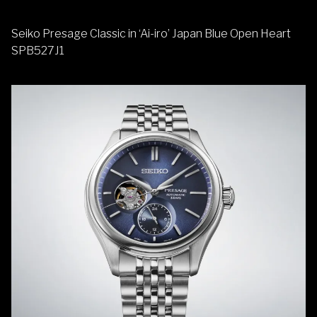
Seiko Presage Classic in ‘Ai-iro’ Japan Blue Open Heart
SPB527J1