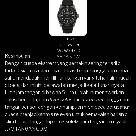
Timex
Deepwater
TW2W74700
Kesimpulan
Reef 200 Black
SHOP NOW
Pattern Dial
Dengan cuaca ekstrem yang semakin sering terjadi di
Black Rubber
Indonesia, mulai dari hujan deras, banjir, hingga perubahan
Strap
suhu mendadak, memilih jam tangan yang tahan air, mudah
dibaca, dan minim perawatan menjadi kebutuhan nyata.
Lima jam tangan di bawah 5 juta rupiah ini menawarkan
solusi berbeda, dari
diver solar
dan
automatic
hingga jam
tangan sensor dengan kemampuan membaca perubahan
cuaca, menjadikannya relevan untuk pemakaian harian di
iklim tropis. Jangan lupa cek koleksi jam tangan lainnya di
JAMTANGAN.COM
.