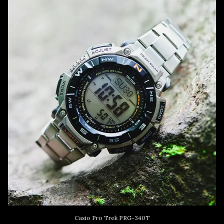
rubber-strap-
596481?list-
referer-
id=Jam%20Tangan&list-
referer-
name=Jam%20Tangan%20Keyword%20Ci
Casio Pro Trek PRG-340T