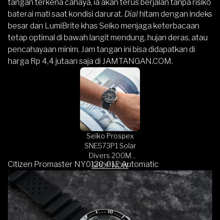
tangan terkena cahaya, ia akan terus berjalan tanpa risiko
baterai mati saat kondisi darurat.
Dial
hitam dengan indeks
besar dan LumiBrite khas Seiko menjaga keterbacaan
tetap optimal di bawah langit mendung, hujan deras, atau
pencahayaan minim. Jam tangan ini bisa didapatkan di
harga Rp 4,4 jutaan saja di
JAMTANGAN.COM
.
Seiko Prospex
SNE573P1 Solar
Divers 200M
Citizen Promaster NY0120-01E Automatic
Black Dial Black
SHOP NOW
Rubber Strap