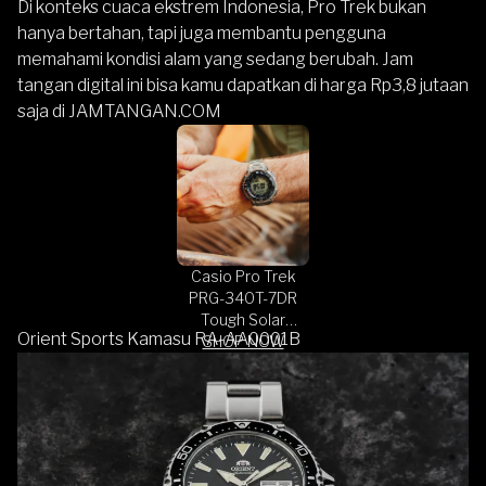
Di konteks cuaca ekstrem Indonesia, Pro Trek bukan
hanya bertahan, tapi juga membantu pengguna
memahami kondisi alam yang sedang berubah. Jam
tangan digital ini bisa kamu dapatkan di harga Rp3,8 jutaan
saja di
JAMTANGAN.COM
Casio Pro Trek
PRG-340T-7DR
Tough Solar
Orient Sports Kamasu RA-AA0001B
SHOP NOW
Digital Dial
Titanium Band