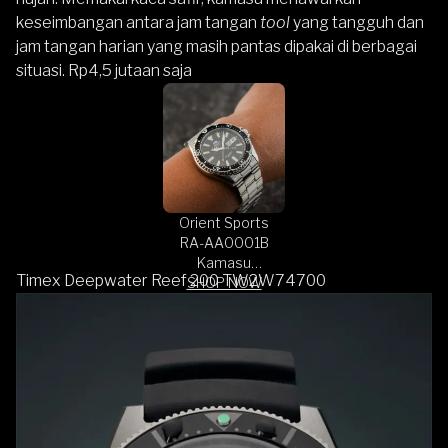
keseimbangan antara jam tangan
tool
yang tangguh dan
jam tangan harian yang masih pantas dipakai di berbagai
situasi. Rp4,5 jutaan saja
Orient Sports
RA-AA0001B
Kamasu
Timex Deepwater Reef 200 TW2W74700
SHOP NOW
Automatic
Divers Black Dial
Stainless Steel
Strap