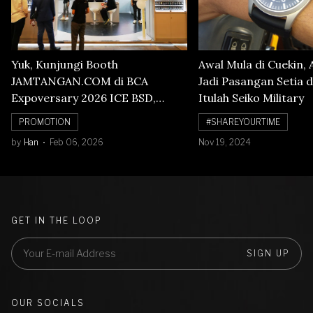
Yuk, Kunjungi Booth
Awal Mula di Cuekin, 
JAMTANGAN.COM di BCA
Jadi Pasangan Setia d
Expoversary 2026 ICE BSD,
Itulah Seiko Military
Banyak Diskon Jam Tangan,
PROMOTION
#SHAREYOURTIME
Cuma Sampai 8 Februari!
by
Han
Feb 06, 2026
Nov 19, 2024
GET IN THE LOOP
SIGN UP
OUR SOCIALS