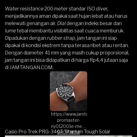
Water resistance
200 meter standar ISO
diver,
menjadikannya aman dipakai saat hujan lebat atau harus
melewati genangan air.
Dial
dengan indeks besar dan
lume
tebal membantu visibilitas saat cuaca memburuk.
Dipadukan dengan
rubber strap
, jam tangan ini siap
dipakai di kondisi ekstrem tanpa terasa ribet atau rentan.
Dengan diameter 41 mm yang masih cukup proporsional,
jam tangan ini bisa didapatkan di harga Rp4,4 jutaan saja
di
JAMTANGAN.COM
.
https://www.jamtangan.com/p/citizen-
promaster-
ny012001e-men-
Casio Pro Trek PRG-340T Titanium Tough Solar
black-dial-black-
SHOP NOW