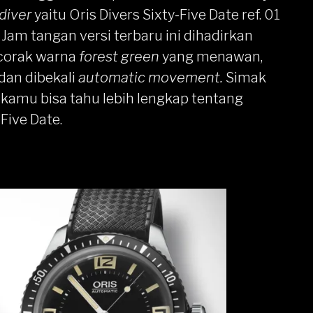
 diver
yaitu Oris Divers Sixty-Five Date ref. 01
am tangan versi terbaru ini dihadirkan
corak warna
forest green
yang menawan,
 dan dibekali
automatic movement.
Simak
ar kamu bisa tahu lebih lengkap tentang
-Five Date.