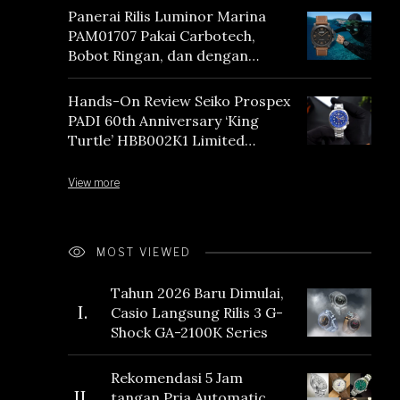
Panerai Rilis Luminor Marina
PAM01707 Pakai Carbotech,
Bobot Ringan, dan dengan
Vintage Vibes
Hands-On Review Seiko Prospex
PADI 60th Anniversary ‘King
Turtle’ HBB002K1 Limited
Edition
View more
MOST VIEWED
Tahun 2026 Baru Dimulai,
I.
Casio Langsung Rilis 3 G-
Shock GA-2100K Series
Rekomendasi 5 Jam
II.
tangan Pria Automatic