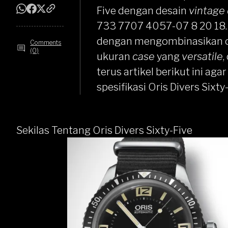
Five dengan desain
vintage
733 7707 4057-07 8 20 18. J
dengan mengombinasikan 
Comments
(0)
ukuran
case
yang
versatile
,
terus artikel berikut ini ag
spesifikasi Oris Divers Sixty
Sekilas Tentang Oris Divers Sixty-Five