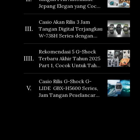
Jepang Elegan yang Cocok
Dikoleksi di 2026
Casio Akan Rilis 3 Jam
III.
Tangan Digital Terjangkau
W-738H Series dengan
Masa Baterai 10 Tahun
dan Fitur Vibration
Rekomendasi 5 G-Shock
IIII.
Terbaru Akhir Tahun 2025
Part 1, Cocok Untuk Tahun
Baru!
Casio Rilis G-Shock G-
V.
LIDE GBX-H5600 Series,
Jam Tangan Peselancar
yang dilengkapi Sensor
Heart Rate