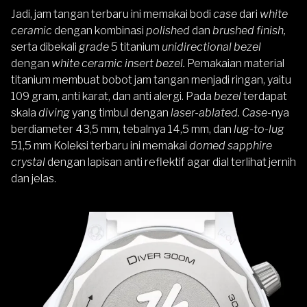
Jadi, jam tangan terbaru ini memakai bodi
case
dari
white
ceramic
dengan kombinasi
polished
dan
brushed finish,
serta dibekali
grade
5 titanium
unidirectional bezel
dengan
white ceramic insert bezel.
Pemakaian material
titanium membuat bobot jam tangan menjadi ringan, yaitu
109 gram, anti karat, dan anti alergi. Pada
bezel
terdapat
skala
diving
yang timbul dengan
laser-ablated. Case-
nya
berdiameter 43,5 mm, tebalnya 14,5 mm, dan
lug-to-lug
51,5 mm Koleksi terbaru ini memakai
domed sapphire
crystal
dengan lapisan anti reflektif agar dial terlihat jernih
dan jelas.