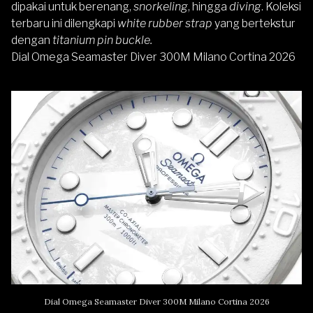
dipakai untuk berenang,
snorkeling
, hingga
diving
. Koleksi
terbaru ini dilengkapi
white rubber strap
yang bertekstur
dengan
titanium pin buckle.
Dial Omega Seamaster Diver 300M Milano Cortina 2026
Dial Omega Seamaster Diver 300M Milano Cortina 2026