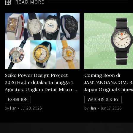
READ MORE
Seiko Power Design Project
Coming Soon di
2026 Hadir di Jakarta hingga 1
JAMTANGAN.COM: B
Agustus: Ungkap Detail Mikro di
Japan Original Chine
Balik Seni Watchmaking
Numerals Watch
EXHIBITION
WATCH INDUSTRY
by
Han
Jul 23, 2026
by
Han
Jun 17, 2026