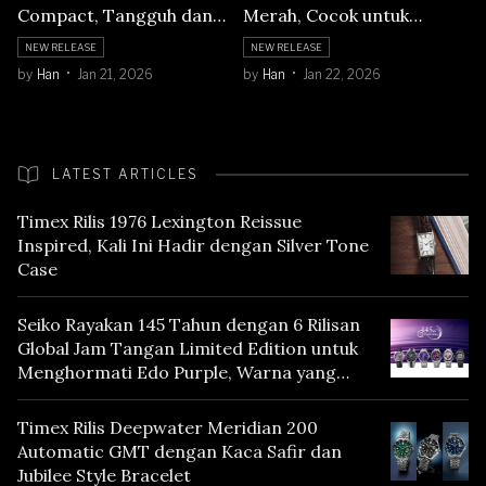
Compact, Tangguh dan
Merah, Cocok untuk
Stylish
Berpetualang
NEW RELEASE
NEW RELEASE
by
Han
Jan 21, 2026
by
Han
Jan 22, 2026
LATEST ARTICLES
Timex Rilis 1976 Lexington Reissue
Inspired, Kali Ini Hadir dengan Silver Tone
Case
Seiko Rayakan 145 Tahun dengan 6 Rilisan
Global Jam Tangan Limited Edition untuk
Menghormati Edo Purple, Warna yang
Mencerminkan Warisan Tokyo
Timex Rilis Deepwater Meridian 200
Automatic GMT dengan Kaca Safir dan
Jubilee Style Bracelet