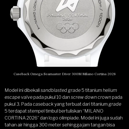
Caseback Omega Seamaster Diver 300M Milano Cortina 2026
Model ini dibekali
sandblasted grade
5 titanium
helium
escape valve
pada pukul 10 dan
screw down crown
pada
pukul 3. Pada
caseback
yang terbuat dari titanium
grade
5 terdapat stempel timbul bertuliskan “MILANO
CORTINA 2026” dan logo olimpiade. Model ini juga sudah
tahan air hingga 300 meter sehingga jam tangan bisa