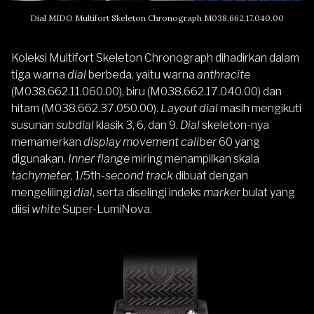
Dial MIDO Multifort Skeleton Chronograph M038.662.17.040.00
Koleksi Multifort Skeleton Chronograph dihadirkan dalam
tiga warna
dial
berbeda, yaitu warna
anthracite
(M038.662.11.060.00), biru (M038.662.17.040.00) dan
hitam (M038.662.37.050.00).
Layout dial
masih mengikuti
susunan
subdial
klasik 3, 6, dan 9.
Dial
skeleton-nya
memamerkan
display movement caliber
60 yang
digunakan.
Inner flange
miring menampilkan skala
tachymeter
, 1/5th-
second track
dibuat dengan
mengelilingi
dial
, serta diselingi indeks
marker
bulat yang
diisi
white
Super-LumiNova.