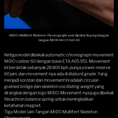
MIDO Multifort Skeleton Chronograph saat dipakai di pergelangan
tangan M038.662.17.040.00
Ketiga model dibekali
automatic chronograph movement
MIDO
caliber
60 dengan
base
ETA A05.951.
Movement
ini berdetak sebanyak 28.800 bph, punya
power reserve
60 jam, dan
movement
-nya ada di
élaboré grade
. Yang
menjadi sorotan dari
movement
ini adalah
circular-
grained bridge
dan
skeleton oscillating weight
yang
dirangkai dengan logo MIDO.
Movement
-nya juga dibekali
Nivachron
balance spring
untuk meningkatkan
ketahanan magnet.
Tiga Model Jam Tangan MIDO Multifort Skeleton