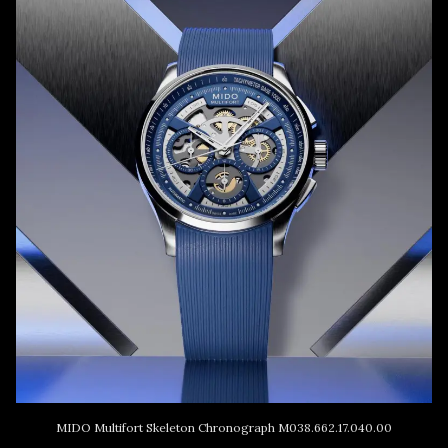
MIDO Multifort Skeleton Chronograph M038.662.17.040.00