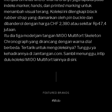
indeks
marker, hands,
dan
printed marking
untuk
menambah visual terang. Koleksi ini dilengkapi
black
rubber strap
yang diamankan oleh
pin buckle
dan
dibanderol dengan harga CHF 2,380 atau sekitar Rp47,4
jutaan.
Itu dia tiga model jam tangan MIDO Multifort Skeleton
Chronograph yang dirancang dengan warna
dial
berbeda. Tertarik untuk mengoleksinya? Tunggu ya
kehadirannya di
Jamtangan.com
. Sambil menunggu, intip
dulu koleksi
MIDO Multifort lainnya di sini
.
FEATURED BRANDS
#Mido