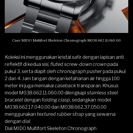
Case MIDO Multifort Skeleton Chronograph M038.662.11.060.00
Koleksi ini menggunakan kristal safir dengan lapisan anti
reflektif di kedua sisi,
fluted screw-down crown
pada
pukul 3, serta diapit oleh
chronograph pusher
pada pukul
2 dan 4. Jam tangan dengan ketahanan air hingga 100
meter ini juga memakai
caseback
transparan. Khusus
model M038.662.11.060.00 dilengkapi
stainless steel
bracelet
dengan
folding clasp
, sedangkan model
M038.662.17.040.00 dan M038.662.37.050.00
menggunakan
textured rubber strap
yang sewarna
dengan
dial
.
Dial MIDO Multifort Skeleton Chronograph