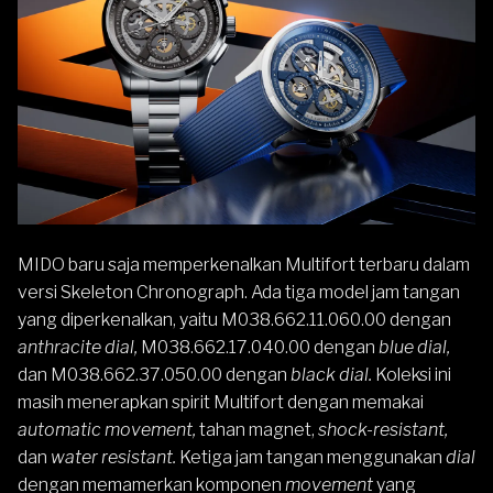
MIDO
baru saja memperkenalkan
Multifort
terbaru dalam
versi
Skeleton
Chronograph
. Ada tiga model jam tangan
yang diperkenalkan, yaitu M038.662.11.060.00 dengan
anthracite dial,
M038.662.17.040.00 dengan
blue dial,
dan M038.662.37.050.00 dengan
black dial.
Koleksi ini
masih menerapkan spirit Multifort dengan memakai
automatic movement,
tahan magnet,
shock-resistant,
dan
water resistant.
Ketiga jam tangan menggunakan
dial
dengan memamerkan komponen
movement
yang