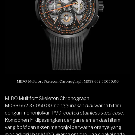
MIDO Multifort Skeleton Chronograph M038.662.37.050.00
MIDO Multifort Skeleton Chronograph
M038.662.37.050.00 menggunakan
dial
warna hitam
dengan menonjolkan PVD-
coated stainless steel case.
Komponen ini dipasangkan dengan elemen
dial
hitam
yang
bold
dan aksen menonjol berwarna oranye yang
menjadi ciri khas MIDO. Warna oranye juga dipakai pada