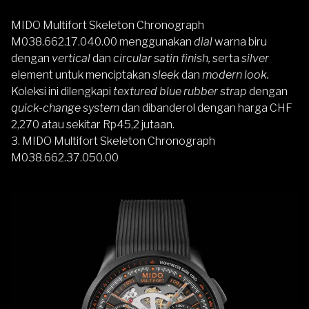
MIDO Multifort Skeleton Chronograph
M038.662.17.040.00 menggunakan
dial
warna biru
dengan
vertical
dan
circular satin finish,
serta
silver
element untuk menciptakan
sleek
dan
modern look.
Koleksi ini dilengkapi
textured blue rubber strap
dengan
quick-change system
dan dibanderol dengan harga CHF
2,270 atau sekitar Rp45,2 jutaan.
3. MIDO Multifort Skeleton Chronograph
M038.662.37.050.00