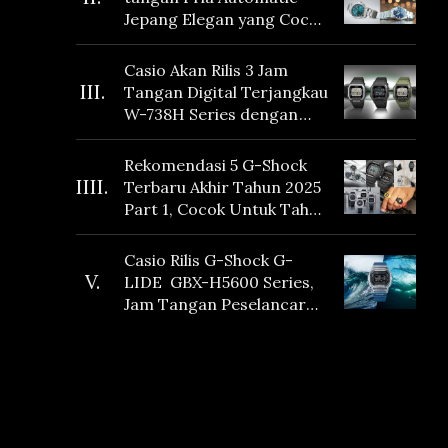
Jepang Elegan yang Cocok
Dikoleksi di 2026
Casio Akan Rilis 3 Jam
III.
Tangan Digital Terjangkau
W-738H Series dengan
Masa Baterai 10 Tahun
dan Fitur Vibration
Rekomendasi 5 G-Shock
IIII.
Terbaru Akhir Tahun 2025
Part 1, Cocok Untuk Tahun
Baru!
Casio Rilis G-Shock G-
V.
LIDE GBX-H5600 Series,
Jam Tangan Peselancar
yang dilengkapi Sensor
Heart Rate