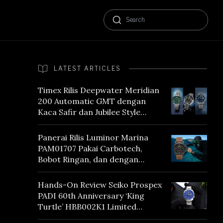
LATEST ARTICLES
Timex Rilis Deepwater Meridian
200 Automatic GMT dengan
Kaca Safir dan Jubilee Style
Bracelet
Panerai Rilis Luminor Marina
PAM01707 Pakai Carbotech,
Bobot Ringan, dan dengan
Vintage Vibes
Hands-On Review Seiko Prospex
PADI 60th Anniversary ‘King
Turtle’ HBB002K1 Limited
Edition