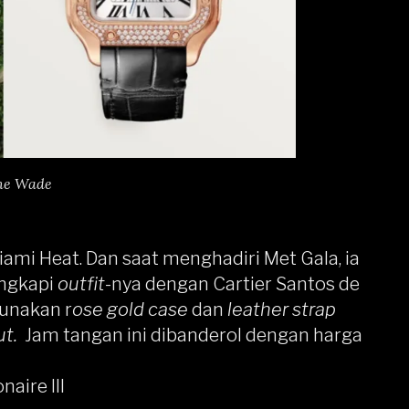
e Wade
i Heat. Dan saat menghadiri Met Gala, ia
ngkapi
outfit
-nya dengan
Cartier
Santos de
gunakan r
ose gold case
dan
leather strap
ut.
Jam tangan ini dibanderol dengan harga
aire III