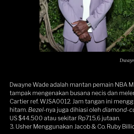
Dwayn
Dwayne Wade adalah mantan pemain NBA Miam
tampak mengenakan busana necis dan mele
Cartier ref. WJSA0012. Jam tangan ini meng
hitam.
Bezel
-nya juga dihiasi oleh
diamond-c
US $44.500 atau sekitar Rp715,6 jutaan.
3. Usher Menggunakan Jacob & Co. Ruby Billion