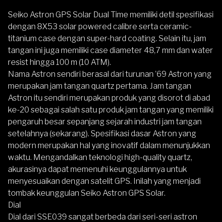
Seiko Astron GPS Solar Dual Time memiliki detil spesifikasi
dengan 8X53 solar powered calibre serta ceramic-
titanium case dengan super-hard coating. Selain itu, jam
tangan ini juga memiliki case diameter 48,7 mm dan water
resist hingga 100 m (10 ATM).
Nama Astron sendiri berasal dari turunan
’69 Astron yang
merupakan jam tangan quartz pertama
. Jam tangan
Astron itu sendiri merupakan produk yang disorot di abad
ke-20 sebagai salah satu produk jam tangan yang memiliki
pengaruh besar sepanjang sejarah industri jam tangan
setelahnya (sekarang). Spesifikasi dasar Astron yang
modern merupakan hal yang inovatif dalam menunjukkan
waktu. Mengandalkan teknologi high-quality quartz,
akurasinya dapat memenuhi keunggulannya untuk
menyesuaikan dengan satelit GPS. Inilah yang menjadi
tombak keunggulan Seiko Astron GPS Solar.
Dial
Dial dari SSE039 sangat berbeda dari seri-seri astron