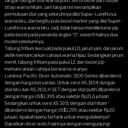
tangan dengan
dial
warna putih, serta
bezel
dan
rubber
strap
warna hitam. Jam tangan ini menampilkan
permukaan
dial
yang seluruhnya diisi Super-LumiNova
warna biru, dan begitu pula
bezel marker
yang diisi Super-
LumiNova warna biru. Jadi, tidak hanya memiliki lume pip
pada bezel pada penanda angka “0”, seperti halnya dua
model sebelumnya.
Tabung tritium (kecuali pada pukul 12), jarum jam, dan jarum
detik memancarkan cahaya warna hijau. Sedangkan jarum
menit, tabung tritium pada pukul 12, dan
bezel pip
memancarkan cahaya berwarna oranye.
Luminox Pacific Diver Automatic 3100 Series dibanderol
dengan harga bervariasi. Untuk versi XS.3104 dengan
dial
biru dan XS.3101.H.SET dengan
dial
putih dibanderol
dengan harga US$1.395 atau sekitar Rp21,6 jutaan.
Sedangkan untuk versi XS.3101 dengan
dial
hitam
dibanderol dengan harga US$1.295 atau sekitar Rp20
jutaan. Apakah kamu tertarik untuk mengoleksinya?
Dapatkan
diver watch
lainnya dengan mengunjungi