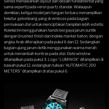
Series menawarkan
layout
dan desain fundamental yang
sama seperti pada versi
quartz
standar. Walaupun
demikian, ketiga model jam tangan terbaru menampilkan
tekstur gelombang yang di-
emboss
pada bagian
permukaan
dial
untuk menciptakan tampilan lebih estetis.
Koleksi ini menggunakan
hands
bergaya jarum suntik
dengan
brushed finish
dan indeks
marker
baton, dengan
angka Arab diterapkan pada pukul 6 dan 12. Sedangkan
bagian ujung jarum detik menggunakan warna merah
untuk menambah kontras pada
dial. Date window
ditampilkan pada pukul 3. Logo “LUMINOX” ditampilkan di
bawah pukul 12, sedangkan tulisan “AUTOMATIC 200
METERS” ditampilkan di atas pukul 6.