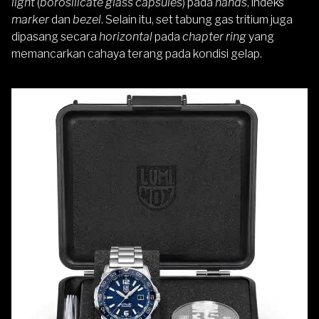
light
(
borosilicate glass capsules
) pada
hands
, indeks
marker
dan
bezel
. Selain itu, set tabung gas tritium juga
dipasang secara
horizontal
pada
chapter ring
yang
memancarkan cahaya terang pada kondisi gelap.