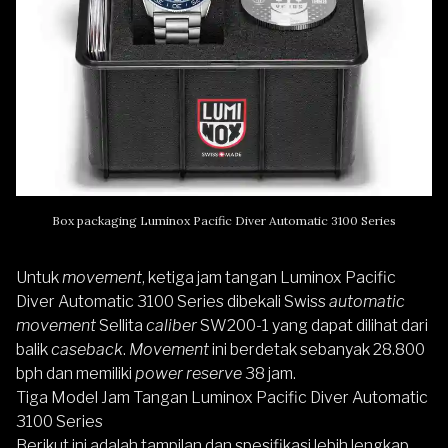
Box packaging Luminox Pacific Diver Automatic 3100 Series
Untuk
movement
, ketiga jam tangan Luminox Pacific
Diver Automatic 3100 Series dibekali Swiss
automatic
movement
Sellita
caliber
SW200-1 yang dapat dilihat dari
balik
caseback
.
Movement
ini berdetak sebanyak 28.800
bph dan memiliki
power reserve
38 jam.
Tiga Model Jam Tangan Luminox Pacific Diver Automatic
3100 Series
Berikut ini adalah tampilan dan spesifikasi lebih lengkap