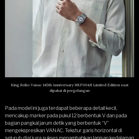
King Seiko Vanac 145th Anniversary HKF004J1 Limited Edition saat
dipakai di pergelangan
Pada model ini juga terdapat beberapa detail kecil,
mencakup
marker
pada pukul 12 berbentuk V dan pada
bagian pangkal jarum detik yang berbentuk “V”
mengekspresikan VANAC. Tekstur garis horizontal di
seluruh
dial
juga sukses menambahkan lapisan kedalaman