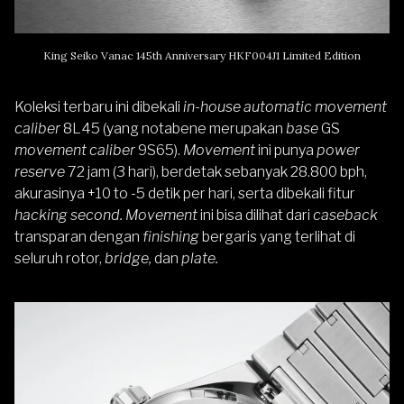
King Seiko Vanac 145th Anniversary HKF004J1 Limited Edition
Koleksi terbaru ini dibekali
in-house automatic movement
caliber
8L45 (yang notabene merupakan
base
GS
movement caliber
9S65).
Movement
ini punya
power
reserve
72 jam (3 hari), berdetak sebanyak 28.800 bph,
akurasinya +10 to -5 detik per hari, serta dibekali fitur
hacking second. Movement
ini bisa dilihat dari
caseback
transparan dengan
finishing
bergaris yang terlihat di
seluruh rotor,
bridge,
dan
plate.