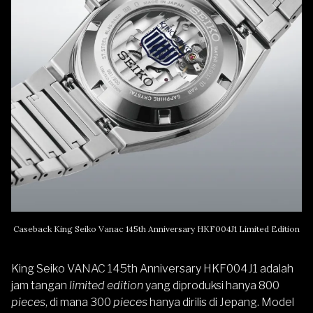
Caseback King Seiko Vanac 145th Anniversary HKF004J1 Limited Edition
King Seiko VANAC 145th Anniversary HKF004J1 adalah
jam tangan
limited edition
yang diproduksi hanya 800
pieces
, di mana 300
pieces
hanya dirilis di Jepang. Model