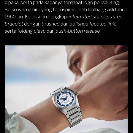
dipakai serta pada kacanya terdapat logo perisai King
Seiko warna biru yang terinspirasi oleh lambang asli tahun
1960-an. Koleksi ini dilengkapi
integrated stainless steel
bracelet
dengan
brushed
dan
polished faceted link
,
serta
folding clasp
dan
push-button release.