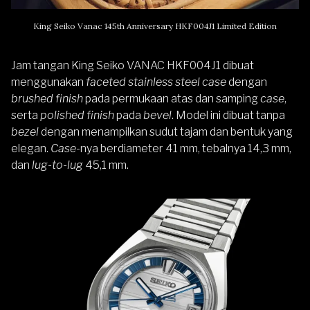
King Seiko Vanac 145th Anniversary HKF004J1 Limited Edition
Jam tangan King Seiko VANAC HKF004J1 dibuat
menggunakan
faceted stainless steel case
dengan
brushed finish
pada permukaan atas dan samping
case
,
serta
polished finish
pada
bevel
. Model ini dibuat tanpa
bezel
dengan menampilkan sudut tajam dan bentuk yang
elegan.
Case
-nya berdiameter 41 mm, tebalnya 14,3 mm,
dan
lug-to-lug
45,1 mm.