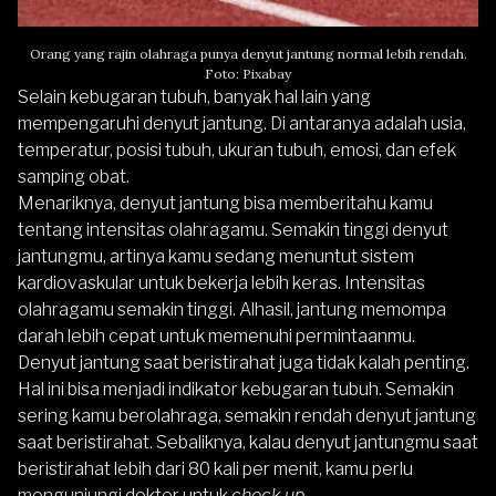
Orang yang rajin olahraga punya denyut jantung normal lebih rendah.
Foto: Pixabay
Selain kebugaran tubuh, banyak hal lain yang
mempengaruhi denyut jantung. Di antaranya adalah usia,
temperatur, posisi tubuh, ukuran tubuh, emosi, dan efek
samping obat.
Menariknya, denyut jantung bisa memberitahu kamu
tentang intensitas olahragamu. Semakin tinggi denyut
jantungmu, artinya kamu sedang menuntut sistem
kardiovaskular untuk bekerja lebih keras. Intensitas
olahragamu semakin tinggi. Alhasil, jantung memompa
darah lebih cepat untuk memenuhi permintaanmu.
Denyut jantung saat beristirahat juga tidak kalah penting.
Hal ini bisa menjadi indikator kebugaran tubuh. Semakin
sering kamu berolahraga, semakin rendah denyut jantung
saat beristirahat. Sebaliknya, kalau denyut jantungmu saat
beristirahat lebih dari 80 kali per menit, kamu perlu
mengunjungi dokter untuk
check up
.