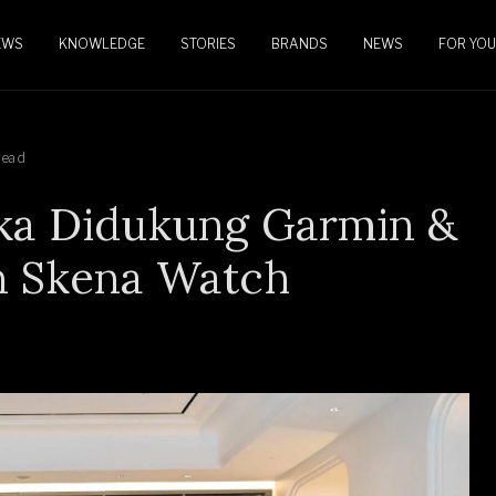
EWS
KNOWLEDGE
STORIES
BRANDS
NEWS
FOR YOU
read
ka Didukung Garmin &
n Skena Watch