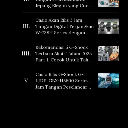
Jepang Elegan yang Cocok
Dikoleksi di 2026
Casio Akan Rilis 3 Jam
III.
Tangan Digital Terjangkau
W-738H Series dengan
Masa Baterai 10 Tahun
dan Fitur Vibration
Rekomendasi 5 G-Shock
IIII.
Terbaru Akhir Tahun 2025
Part 1, Cocok Untuk Tahun
Baru!
Casio Rilis G-Shock G-
V.
LIDE GBX-H5600 Series,
Jam Tangan Peselancar
yang dilengkapi Sensor
Heart Rate