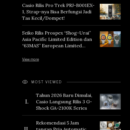
Casio Rilis Pro Trek PRJ-B001EX-
1, Strap-nya Bisa Berfungsi Jadi
Tas Kecil/Dompet!
Seiko Rilis Prospex “Shog-Urai”
Asia Pacific Limited Edition dan
“63MAS” European Limited
Edition
View more
MOST VIEWED
Tahun 2026 Baru Dimulai,
I.
Casio Langsung Rilis 3 G-
Shock GA-2100K Series
Rekomendasi 5 Jam
II.
tangan Pria Automatic