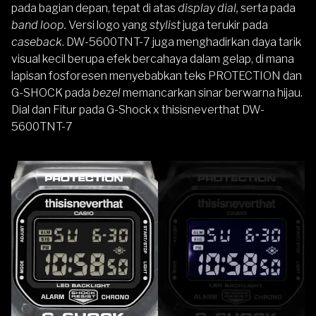
pada bagian depan, tepat di atas
display dial,
serta pada
band loop.
Versi logo yang
stylist
juga terukir pada
caseback
. DW-5600TNT-7 juga menghadirkan daya tarik
visual kecil berupa efek bercahaya dalam gelap, di mana
lapisan fosforesen menyebabkan teks PROTECTION dan
G-SHOCK pada
bezel
memancarkan sinar berwarna hijau.
Dial dan Fitur pada G-Shock x thisisneverthat DW-
5600TNT-7