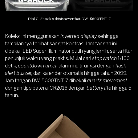
Dial G-Shock x thisisneverthat DW-5600TNT-7
Koleksi ini menggunakan
inverted display
sehingga
tampilannya terlihat sangat kontras. Jam tangan ini
dibekali LED Super Illuminator putih yang jernih, serta fitur
penunjuk waktu yang praktis. Mulai dari
stopwatch
1/100
detik,
countdown timer,
alarm multifungsi dengan
flash
alert buzzer,
dan kalender otomatis hingga tahun 2099.
Jam tangan DW-5600TNT-7 dibekali
quartz movement
dengan tipe baterai CR2016 dengan
battery life
hingga 5
tahun.