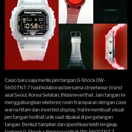
Casio
baru saja merilis jam tangan
G-Shock
DW-
5600
TNT-7 hasil kolaborasi bersama
streetwear brand
asal Seoul, Korea Selatan, thisisneverthat. Jam tangan ini
menggabungkan eksterior resin transparan dengan
case
warna hitam dan
inverted display
. Hal ini membuat visual
jam tangan terlihat unik saat dipakai di pergelangan
tangan. Berikut tampilan dan spesifikasi lebih lengkap
tentang G-Shock x thisisneverthat DW-5600TNT-7