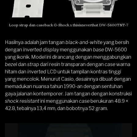
Loop strap dan caseback G-Shock x thisisneverthat DW-5600TNT-7
Hasilnya adalah jam tangan
black-and-white
yang bersih
dengan
inverted display
menggunakan
base
DW-5600
yang ikonik. Model ini dirancang dengan menggabungkan
bezel
dan
strap
dari resin transparan dengan
case
warna
hitam dan
inverted
LCD untuk tampilan kontras tinggi
yang mencolok. Menurut Casio, desainnya dibuat dengan
memadukan nuansa tahun 1990-an dengan sentuhan
gaya jalanan kontemporer. Jam tangan dengan konstruksi
shock resistant
ini menggunakan
case
berukuran 48.9 ×
42.8, tebalnya 13,4 mm, dan bobotnya 52 gram.