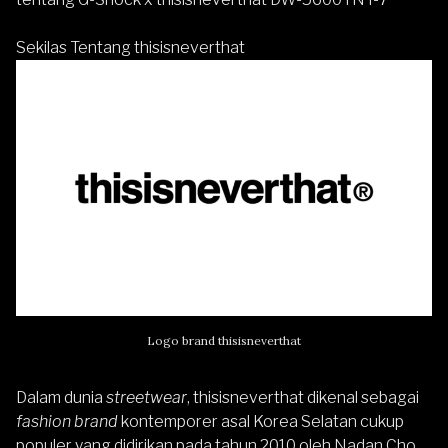
Sekilas Tentang thisisneverthat
Logo brand thisisneverthat
Dalam dunia
streetwear
, thisisneverthat dikenal sebagai
fashion brand
kontemporer asal Korea Selatan cukup
populer yang didirikan pada tahun 2010 oleh Nadan Cho,