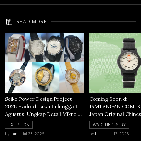
READ MORE
Seiko Power Design Project
Coming Soon di
2026 Hadir di Jakarta hingga 1
JAMTANGAN.COM: B
Agustus: Ungkap Detail Mikro di
Japan Original Chine
Balik Seni Watchmaking
Numerals Watch
EXHIBITION
WATCH INDUSTRY
by
Han
Jul 23, 2026
by
Han
Jun 17, 2026