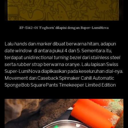
SP-5142-01 ‘Foghorn’ dilapisi dengan Super-LumiNova
Lalu
hands
dan
marker
dibuat berwarna hitam, adapun
date window
di antara pukul 4 dan 5. Sementara
itu,
terdapat
unidirectional turning bezel
dari
stainless steel
serta
rubber strap
berwarna oranye. Lalu lapisan Swiss
Super-LumiNova diaplikasikan pada keseluruhan
dial
-nya.
Movement dan Caseback Spinnaker Cahill Automatic
SpongeBob SquarePants Timekeeper Limited Edition