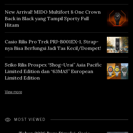
New Arrival! MIDO Multifort 8 One Crown
Back in Black yang Tampil Sporty Full
Hitam
Casio Rilis Pro Trek PRJ-B001EX-1, Strap-
nya Bisa Berfungsi Jadi Tas Kecil/Dompet!
Seiko Rilis Prospex “Shog-Urai” Asia Pacific
Limited Edition dan “63MAS” European
Limited Edition
View more
MOST VIEWED