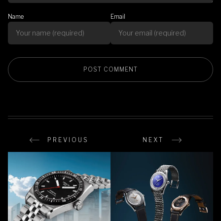
Name
Email
PREVIOUS
NEXT