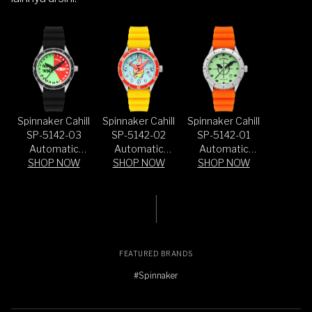
Spinnaker Cahill
Spinnaker Cahill
Spinnaker Cahill
SP-5142-03
SP-5142-02
SP-5142-01
Automatic
Automatic
Automatic
SpongeBob
SHOP NOW
SpongeBob
SHOP NOW
SpongeBob
SHOP NOW
SquarePants
SquarePants
SquarePants
Timekeeper
Patrick O' Clock
Foghorn Rubber
Work Not Work
Limited Edition
Strap Limited
Limited Edition
Edition
FEATURED BRANDS
#Spinnaker