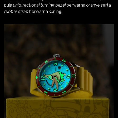
pula
unidirectional turning bezel
berwarna oranye serta
rubber strap
berwarna kuning.