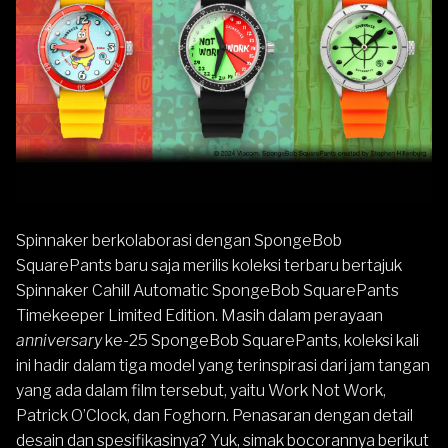
Spinnaker
berkolaborasi dengan SpongeBob
SquarePants baru saja merilis koleksi terbaru bertajuk
Spinnaker Cahill Automatic SpongeBob SquarePants
Timekeeper Limited Edition. Masih dalam perayaan
anniversary
ke-25 SpongeBob SquarePants, koleksi kali
ini hadir dalam tiga model yang terinspirasi dari jam tangan
yang ada dalam film tersebut, yaitu Work Not Work,
Patrick O’Clock, dan Foghorn. Penasaran dengan detail
desain dan spesifikasinya? Yuk, simak bocorannya berikut