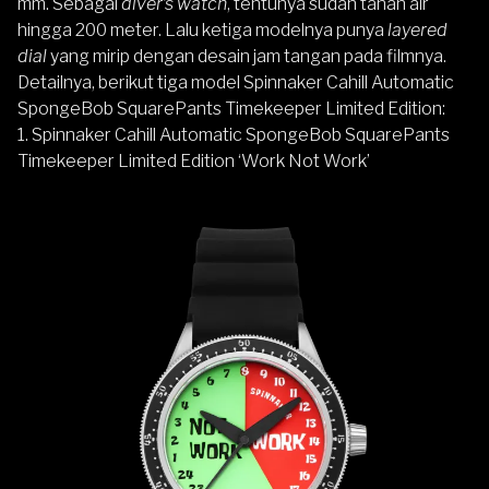
mm. Sebagai
diver’s watch
, tentunya sudah tahan air
hingga 200 meter. Lalu ketiga modelnya punya
layered
dial
yang mirip dengan desain jam tangan pada filmnya.
Detailnya, berikut tiga model Spinnaker Cahill Automatic
SpongeBob SquarePants Timekeeper Limited Edition:
1. Spinnaker Cahill Automatic SpongeBob SquarePants
Timekeeper Limited Edition ‘Work Not Work’