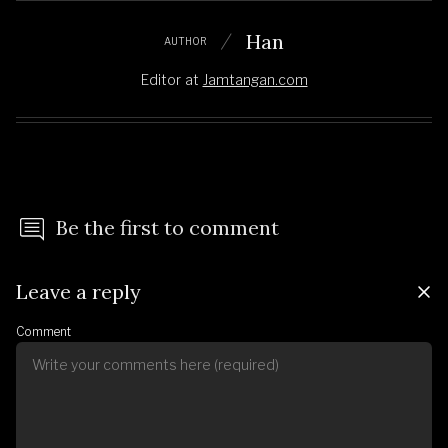
Han
AUTHOR
Editor
at
Jamtangan.com
Be the first to comment
Leave a reply
Comment