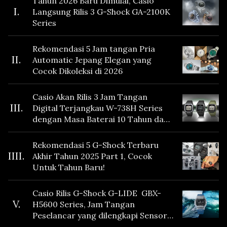
Tahun 2026 Baru Dimulai, Casio
I.
Langsung Rilis 3 G-Shock GA-2100K
Series
Rekomendasi 5 Jam tangan Pria
II.
Automatic Jepang Elegan yang
Cocok Dikoleksi di 2026
Casio Akan Rilis 3 Jam Tangan
III.
Digital Terjangkau W-738H Series
dengan Masa Baterai 10 Tahun dan
Fitur Vibration
Rekomendasi 5 G-Shock Terbaru
IIII.
Akhir Tahun 2025 Part 1, Cocok
Untuk Tahun Baru!
Casio Rilis G-Shock G-LIDE GBX-
V.
H5600 Series, Jam Tangan
Peselancar yang dilengkapi Sensor
Heart Rate