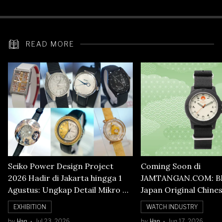
READ MORE
Seiko Power Design Project
Coming Soon di
2026 Hadir di Jakarta hingga 1
JAMTANGAN.COM: B
Agustus: Ungkap Detail Mikro di
Japan Original Chine
Balik Seni Watchmaking
Numerals Watch
EXHIBITION
WATCH INDUSTRY
by
Han
Jul 23, 2026
by
Han
Jun 17, 2026