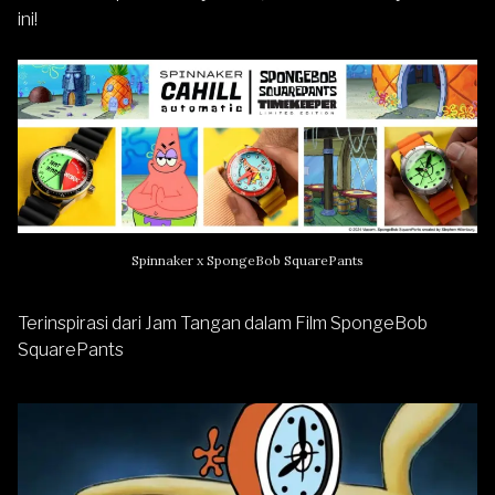
ini!
Spinnaker x SpongeBob SquarePants
Terinspirasi dari Jam Tangan dalam Film SpongeBob
SquarePants