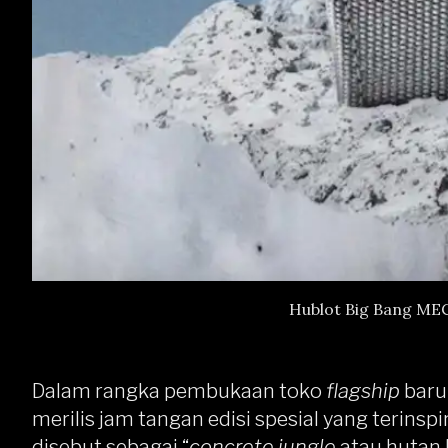
Hublot Big Bang MEC
Dalam rangka pembukaan toko
flagship
baru 
merilis jam tangan edisi spesial yang terinspi
disebut sebagai “
concrete jungle
atau hutan 