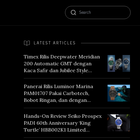
LATEST ARTICLES
Timex Rilis Deepwater Meridian
200 Automatic GMT dengan
Kaca Safir dan Jubilee Style
Bracelet
Panerai Rilis Luminor Marina
PAM01707 Pakai Carbotech,
Bobot Ringan, dan dengan
Vintage Vibes
Hands-On Review Seiko Prospex
PADI 60th Anniversary ‘King
Turtle’ HBB002K1 Limited
Edition