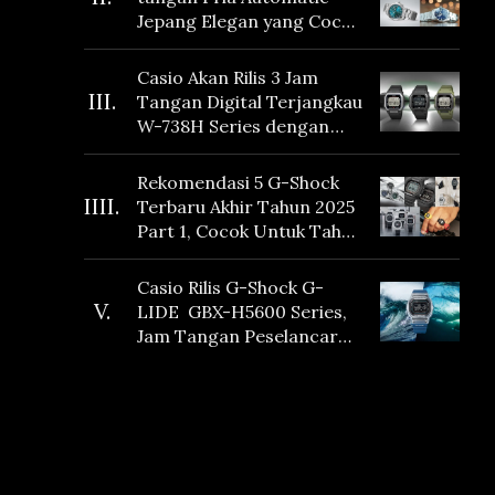
Jepang Elegan yang Cocok
Dikoleksi di 2026
Casio Akan Rilis 3 Jam
III.
Tangan Digital Terjangkau
W-738H Series dengan
Masa Baterai 10 Tahun
dan Fitur Vibration
Rekomendasi 5 G-Shock
IIII.
Terbaru Akhir Tahun 2025
Part 1, Cocok Untuk Tahun
Baru!
Casio Rilis G-Shock G-
V.
LIDE GBX-H5600 Series,
Jam Tangan Peselancar
yang dilengkapi Sensor
Heart Rate