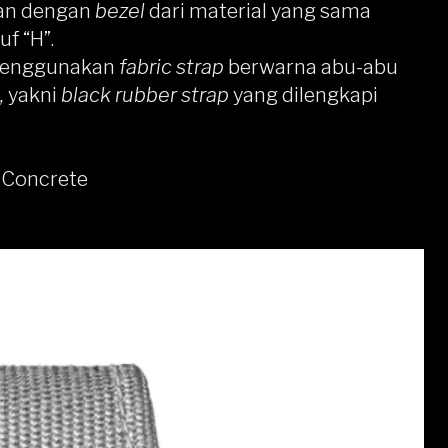
kan dengan
bezel
dari material yang sama
f “H”.
 menggunakan
fabric strap
berwarna abu-abu
,
yakni
black rubber strap
yang dilengkapi
 Concrete