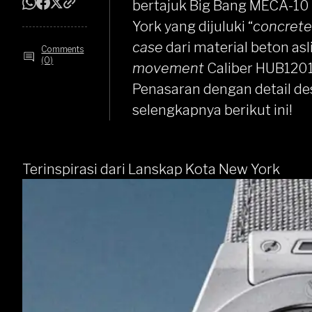
bertajuk
Big Bang
MECA-10 C
York yang dijuluki “
concrete
case
dari material beton as
Comments
(0)
movement
Caliber HUB120
Penasaran dengan detail des
selengkapnya berikut ini!
Terinspirasi dari Lanskap Kota New York