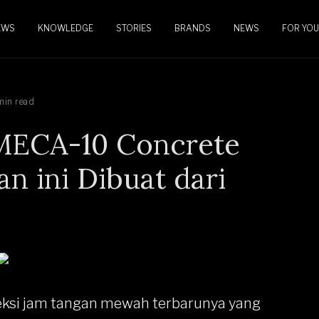
EWS
KNOWLEDGE
STORIES
BRANDS
NEWS
FOR YOU
min read
g MECA-10 Concrete
n ini Dibuat dari
eksi
jam tangan mewah
terbarunya yang