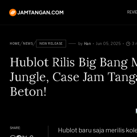
REVI
by
Han
Jun 05, 2025
3 
HOME
NEWS
NEW RELEASE
Hublot Rilis Big Ban
Jungle, Case Jam Tanga
Beton!
SHARE:
Hublot
baru saja merilis kol