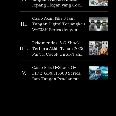
Jepang Elegan yang Cocok
Dikoleksi di 2026
Casio Akan Rilis 3 Jam
III.
Tangan Digital Terjangkau
W-738H Series dengan
Masa Baterai 10 Tahun
dan Fitur Vibration
Rekomendasi 5 G-Shock
IIII.
Terbaru Akhir Tahun 2025
Part 1, Cocok Untuk Tahun
Baru!
Casio Rilis G-Shock G-
V.
LIDE GBX-H5600 Series,
Jam Tangan Peselancar
yang dilengkapi Sensor
Heart Rate