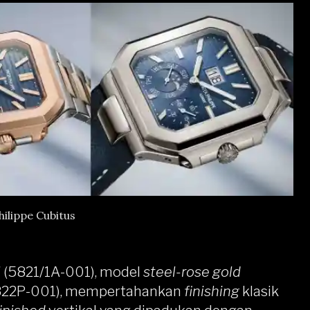
hilippe Cubitus
l
(5821/1A-001), model
steel-rose gold
822P-001), mempertahankan
finishing
klasik