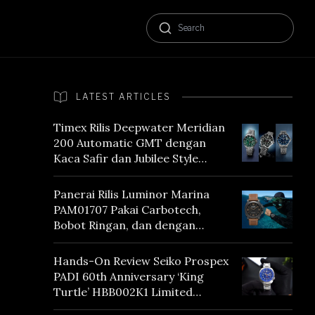
LATEST ARTICLES
Timex Rilis Deepwater Meridian
200 Automatic GMT dengan
Kaca Safir dan Jubilee Style
Bracelet
Panerai Rilis Luminor Marina
PAM01707 Pakai Carbotech,
Bobot Ringan, dan dengan
Vintage Vibes
Hands-On Review Seiko Prospex
PADI 60th Anniversary ‘King
Turtle’ HBB002K1 Limited
Edition