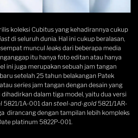
rilis koleksi Cubitus yang kehadirannya cukup
iast
di seluruh dunia. Hal ini cukup beralasan,
u sempat muncul
leaks
dari beberapa media
anggap itu hanya foto editan atau hanya
del ini juga merupakan sebuah jam tangan
baru setelah 25 tahun belakangan Patek
 atau
series
jam tangan dengan desain yang
i dihadirkan dalam tiga model, yaitu dua versi
el
5821/1A-001 dan
steel-and-gold
5821/1AR-
ga dirancang dengan tampilan lebih kompleks
Date platinum 5822P-001.