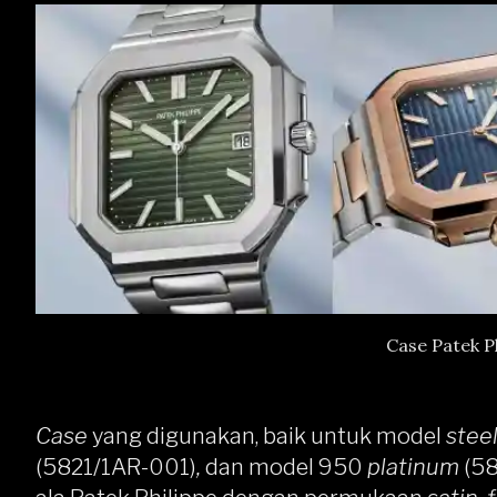
Case Patek P
Case
yang digunakan, baik untuk model
stee
(5821/1AR-001)
,
dan model 950
platinum
(5