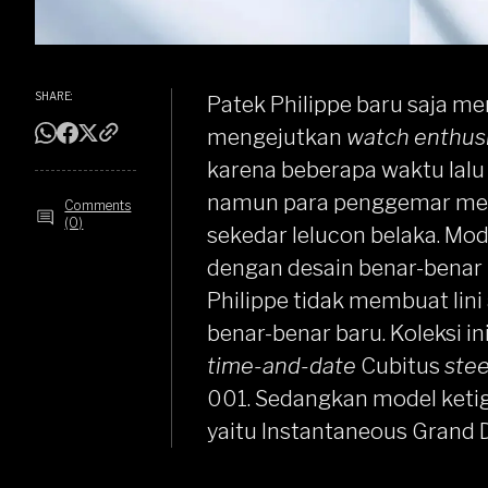
SHARE:
Patek Philippe baru saja me
mengejutkan
watch enthus
karena beberapa waktu lal
namun para penggemar meng
Comments
(0)
sekedar lelucon belaka. Mo
dengan desain benar-benar 
Philippe tidak membuat lini
benar-benar baru. Koleksi in
time-and-date
Cubitus
ste
001. Sedangkan model keti
yaitu Instantaneous Grand 