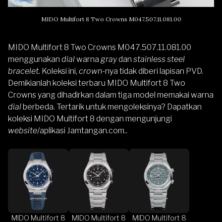
MIDO Multifort 8 Two Crowns M047.507.11.081.00
MIDO Multifort 8 Two Crowns M047.507.11.081.00
menggunakan
dial
warna
gray
dan
stainless steel
bracelet.
Koleksi ini,
crown
-nya tidak diberi lapisan PVD.
Demikianlah koleksi terbaru MIDO Multifort 8 Two
Crowns yang dihadirkan dalam tiga model memakai warna
dial
berbeda. Tertarik untuk mengoleksinya? Dapatkan
koleksi
MIDO Multifort 8
dengan mengunjungi
website
/aplikasi
Jamtangan.com
..
MIDO Multifort 8
MIDO Multifort 8
MIDO Multifort 8