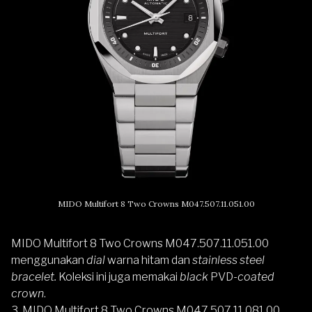
MIDO Multifort 8 Two Crowns M047.507.11.051.00
MIDO Multifort 8 Two Crowns M047.507.11.051.00
menggunakan
dial
warna hitam dan
stainless steel
bracelet.
Koleksi ini juga memakai
black
PVD-
coated
crown
.
3. MIDO Multifort 8 Two Crowns M047.507.11.081.00