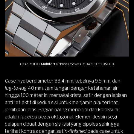
Case MIDO Multifort 8 Two Crowns M047.507.11.051.00
Case
-nya berdiameter 38,4 mm, tebalnya 9,5 mm, dan
lug-to-lug
40 mm. Jam tangan dengan ketahanan air
hingga 100 meter ini memakai kristal safir dengan lapisan
anti reflektif di kedua sisi untuk menjamin
dial
terlihat
jernih dan jelas. Bagian paling menonjol dari koleksi ini
adalah
faceted bezel
oktagonal. Elemen desain segi
delapan dibuat dengan sisi-sisi yang dipoles sehingga
terlihat kontras dengan
satin-finished
pada
case
untuk