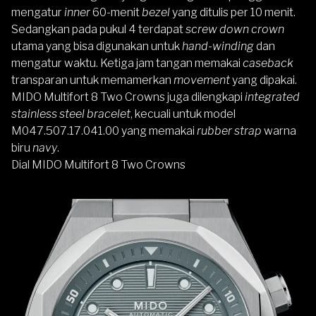
mengatur
inner
60-menit
bezel
yang ditulis per 10 menit.
Sedangkan pada pukul 4 terdapat
screw down crown
utama yang bisa digunakan untuk
hand-winding
dan
mengatur waktu. Ketiga jam tangan memakai
caseback
transparan untuk memamerkan
movement
yang dipakai.
MIDO Multifort 8 Two Crowns juga dilengkapi
integrated
stainless steel bracelet
, kecuali untuk model
M047.507.17.041.00 yang memakai
rubber strap
warna
biru
navy
.
Dial MIDO Multifort 8 Two Crowns