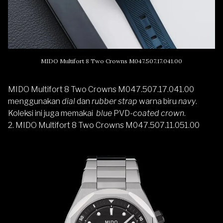
MIDO Multifort 8 Two Crowns M047.507.17.041.00
MIDO Multifort 8 Two Crowns M047.507.17.041.00
menggunakan
dial
dan
rubber strap
warna biru
navy
.
Koleksi ini juga memakai
blue
PVD-
coated crown
.
2. MIDO Multifort 8 Two Crowns M047.507.11.051.00