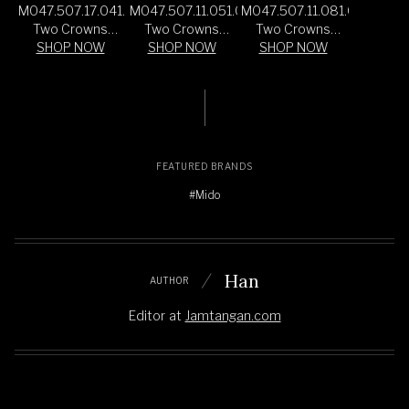
M047.507.17.041.00
M047.507.11.051.00
M047.507.11.081.00
Two Crowns
Two Crowns
Two Crowns
Octagonal Blue
SHOP NOW
Octagonal Black
SHOP NOW
Octagonal Grey
SHOP NOW
Dial Blue Rubber
Dial Stainless
Dial Stainless
Strap
Steel Strap
Steel Strap
FEATURED BRANDS
#Mido
Han
AUTHOR
Editor
at
Jamtangan.com