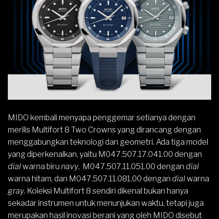
MIDO
kembali menyapa penggemar setianya dengan
merilis
Multifort 8
Two Crowns yang dirancang dengan
menggabungkan teknologi dan geometri. Ada tiga model
yang diperkenalkan, yaitu
M047.507.17.041.00
dengan
dial
warna biru
navy
,
M047.507.11.051.00
dengan
dial
warna hitam, dan
M047.507.11.081.00
dengan
dial
warna
gray
. Koleksi Multifort 8 sendiri dikenal bukan hanya
sekadar instrumen untuk menunjukan waktu, tetapi juga
merupakan hasil inovasi berani yang oleh MIDO disebut