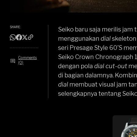
SHARE:
Seiko
baru saja merilis jam
menggunakan
dial
skeleton
seri Presage Style 60’S mem
Seiko Crown Chronograph 
Comments
(0)
dengan pola
dial cut-out
me
di bagian dalamnya. Kombi
dial
membuat visual jam ta
selengkapnya tentang Seiko