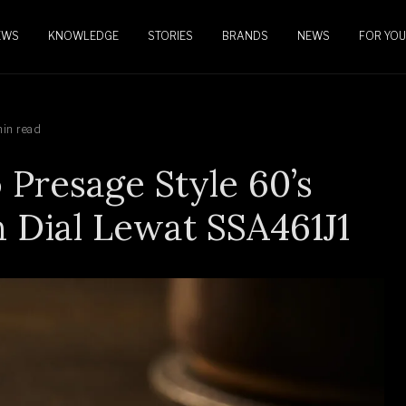
EWS
KNOWLEDGE
STORIES
BRANDS
NEWS
FOR YOU
min read
 Presage Style 60’s
 Dial Lewat SSA461J1