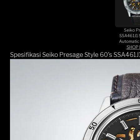
Seiko P
SSA461J1 
Automatic
Dial Brow
SHOP
Str
Spesifikasi Seiko Presage Style 60’s SSA461J