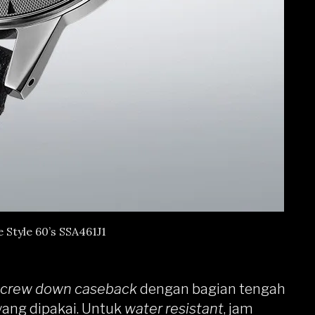
 Style 60’s SSA461J1
screw down caseback
dengan bagian tengah
yang dipakai. Untuk
water resistant
, jam