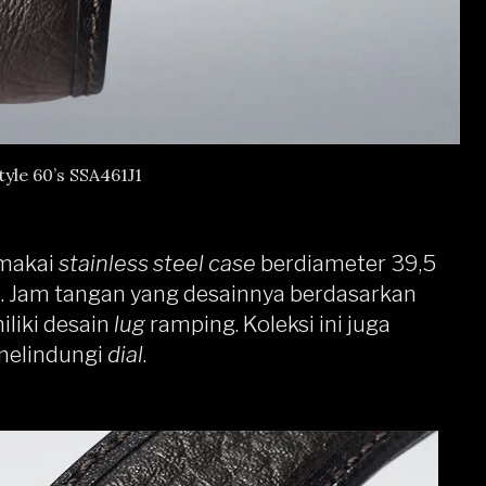
tyle 60’s SSA461J1
emakai
stainless steel case
berdiameter 39,5
 Jam tangan yang desainnya berdasarkan
liki desain
lug
ramping. Koleksi ini juga
melindungi
dial
.