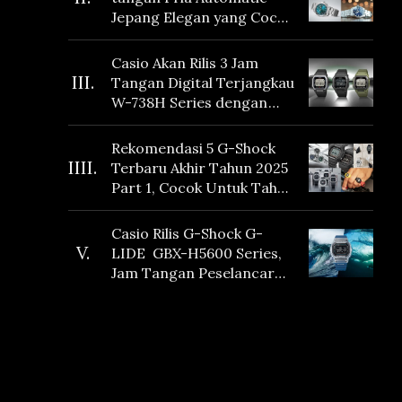
Jepang Elegan yang Cocok
Dikoleksi di 2026
Casio Akan Rilis 3 Jam
III.
Tangan Digital Terjangkau
W-738H Series dengan
Masa Baterai 10 Tahun
dan Fitur Vibration
Rekomendasi 5 G-Shock
IIII.
Terbaru Akhir Tahun 2025
Part 1, Cocok Untuk Tahun
Baru!
Casio Rilis G-Shock G-
V.
LIDE GBX-H5600 Series,
Jam Tangan Peselancar
yang dilengkapi Sensor
Heart Rate