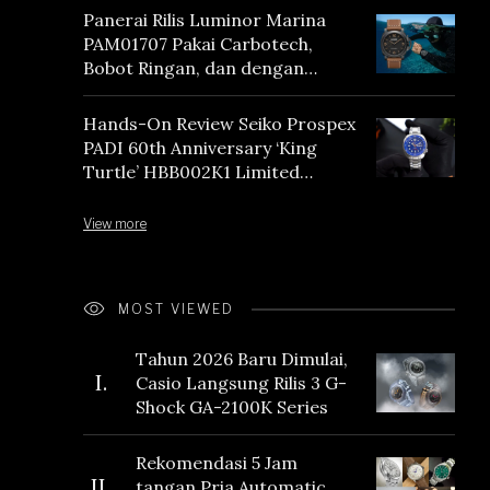
Panerai Rilis Luminor Marina
PAM01707 Pakai Carbotech,
Bobot Ringan, dan dengan
Vintage Vibes
Hands-On Review Seiko Prospex
PADI 60th Anniversary ‘King
Turtle’ HBB002K1 Limited
Edition
View more
MOST VIEWED
Tahun 2026 Baru Dimulai,
I.
Casio Langsung Rilis 3 G-
Shock GA-2100K Series
Rekomendasi 5 Jam
II.
tangan Pria Automatic