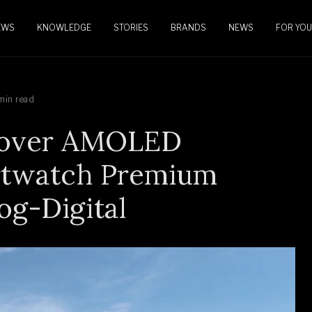
EWS
KNOWLEDGE
STORIES
BRANDS
NEWS
FOR YOU
min read
ssover AMOLED
rtwatch Premium
og-Digital