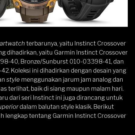
artwatch
terbarunya, yaitu
Instinct
Crossover
g dihadirkan, yaitu
Garmin Instinct Crossover
398-40
,
Bronze/Sunburst 010-03398-41
, dan
-42
. Koleksi ini dihadirkan dengan desain yang
an
style
menggunakan jarum jam analog dan
as terlihat, baik di siang maupun malam hari.
ru dari seri Instinct ini juga dirancang untuk
uperior
dalam balutan style klasik. Berikut
bih lengkap tentang Garmin Instinct Crossover