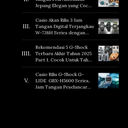
Jepang Elegan yang Cocok
Dikoleksi di 2026
Casio Akan Rilis 3 Jam
III.
Tangan Digital Terjangkau
W-738H Series dengan
Masa Baterai 10 Tahun
dan Fitur Vibration
Rekomendasi 5 G-Shock
IIII.
Terbaru Akhir Tahun 2025
Part 1, Cocok Untuk Tahun
Baru!
Casio Rilis G-Shock G-
V.
LIDE GBX-H5600 Series,
Jam Tangan Peselancar
yang dilengkapi Sensor
Heart Rate