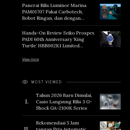
Panerai Rilis Luminor Marina
PAM01707 Pakai Carbotech,
Bobot Ringan, dan dengan
Vintage Vibes
Hands-On Review Seiko Prospex
PADI 60th Anniversary ‘King
Turtle’ HBB002K1 Limited
Edition
View more
MOST VIEWED
Tahun 2026 Baru Dimulai,
I.
Casio Langsung Rilis 3 G-
Shock GA-2100K Series
Rekomendasi 5 Jam
II.
tangan Pria Automatic