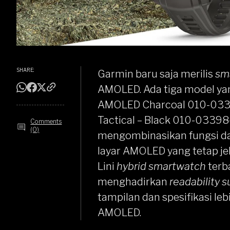
SHARE:
Garmin
baru saja merilis
sm
AMOLED. Ada tiga model yan
AMOLED Charcoal 010-03
Tactical – Black 010-03398
Comments
(0)
mengombinasikan fungsi d
layar AMOLED yang tetap jel
Lini
hybrid smartwatch
terba
menghadirkan
readability s
tampilan dan spesifikasi le
AMOLED.