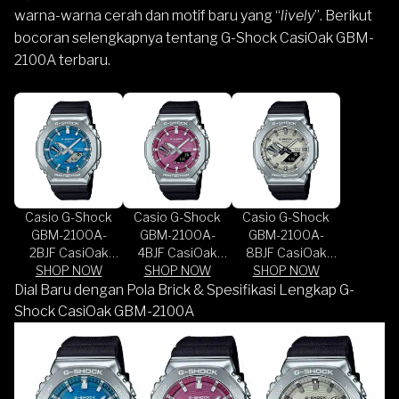
warna-warna cerah dan motif baru yang “
lively
”. Berikut
bocoran selengkapnya tentang G-Shock CasiOak GBM-
2100A terbaru.
Casio G-Shock
Casio G-Shock
Casio G-Shock
GBM-2100A-
GBM-2100A-
GBM-2100A-
2BJF CasiOak
4BJF CasiOak
8BJF CasiOak
Metal Covered
SHOP NOW
Metal Covered
SHOP NOW
Metal Covered
SHOP NOW
Bluetooth Blue
Bluetooth Red
Bluetooth Grey
Dial Baru dengan Pola Brick & Spesifikasi Lengkap G-
Dial Resin Band
Dial Resin Band
Dial Resin Band
Shock CasiOak GBM-2100A
(JDM)
(JDM)
(JDM)