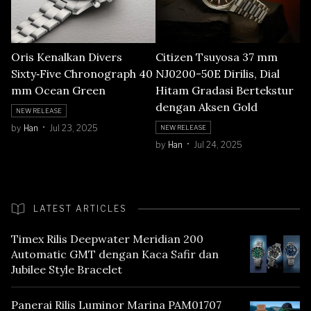
Oris Kenalkan Divers
Citizen Tsuyosa 37 mm
Sixty‑Five Chronograph 40
NJ0200-50E Dirilis, Dial
mm Ocean Green
Hitam Gradasi Bertekstur
dengan Aksen Gold
NEW RELEASE
by
Han
Jul 23, 2025
NEW RELEASE
by
Han
Jul 24, 2025
LATEST ARTICLES
Timex Rilis Deepwater Meridian 200
Automatic GMT dengan Kaca Safir dan
Jubilee Style Bracelet
Panerai Rilis Luminor Marina PAM01707