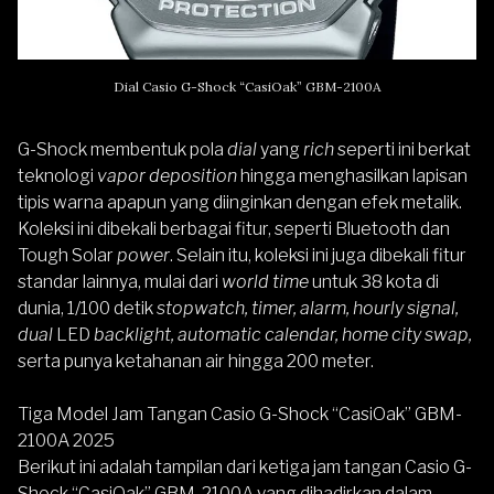
Dial Casio G-Shock “CasiOak” GBM-2100A
G-Shock membentuk pola
dial
yang
rich
seperti ini berkat
teknologi
vapor deposition
hingga menghasilkan lapisan
tipis warna apapun yang diinginkan dengan efek metalik.
Koleksi ini dibekali berbagai fitur, seperti Bluetooth dan
Tough Solar
power
. Selain itu, koleksi ini juga dibekali fitur
standar lainnya, mulai dari
world time
untuk 38 kota di
dunia, 1/100 detik
stopwatch, timer, alarm, hourly signal,
dual
LED
backlight, automatic calendar, home city swap,
serta punya ketahanan air hingga 200 meter.
Tiga Model Jam Tangan Casio G-Shock “CasiOak” GBM-
2100A 2025
Berikut ini adalah tampilan dari ketiga jam tangan Casio G-
Shock “CasiOak” GBM-2100A yang dihadirkan dalam