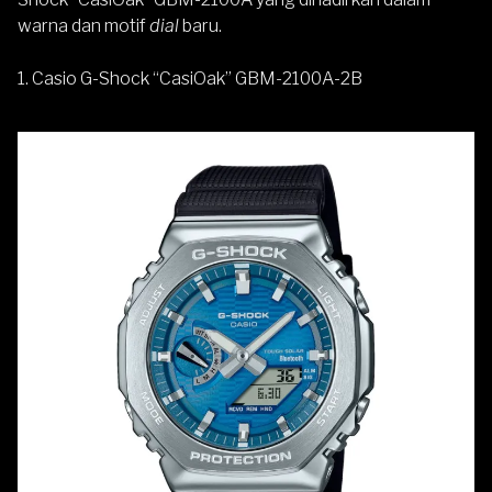
warna dan motif
dial
baru.
1. Casio G-Shock “CasiOak” GBM-2100A-2B