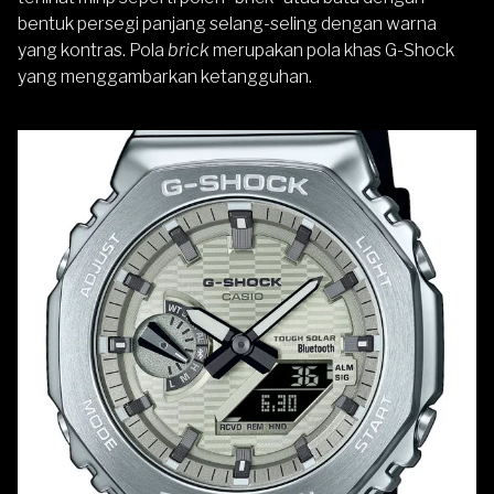
bentuk persegi panjang selang-seling dengan warna
yang kontras. Pola
brick
merupakan pola khas G-Shock
yang menggambarkan ketangguhan.