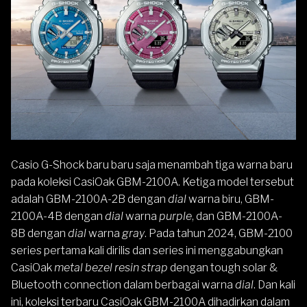
Casio
G-Shock
baru baru saja menambah tiga warna baru
pada koleksi CasiOak
GBM-2100
A. Ketiga model tersebut
adalah GBM-2100A-2B dengan
dial
warna biru, GBM-
2100A-4B dengan
dial
warna
purple
, dan GBM-2100A-
8B dengan
dial
warna
gray
. Pada tahun 2024, GBM-2100
series pertama kali dirilis dan series ini menggabungkan
CasiOak
metal bezel resin strap
dengan tough solar &
Bluetooth connection
dalam berbagai warna
dial
. Dan kali
ini, koleksi terbaru CasiOak GBM-2100A dihadirkan dalam