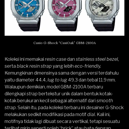
Casio G-Shock “CasiOak” GBM-2100A
Koleksi ini memakai
resin case
dan
stainless steel bezel,
serta
black resin strap
yang lebih
eco-friendly.
Kemungkinan dimensinya sama dengan versi terdahulu
yaitu
diameter 44.4,
lug to lug
49.3 dan tebal 11.9 mm
.
Walaupun demikian, model GBM-2100A terbaru
dilengkapi
strap
bertekstur unik dalam bentuk kotak-
kotak berukuran kecil sebagai alternatif dari
smooth
strap
. Selain itu, pada koleksi terbaru ini desainer G-Shock
melakukan sedikit modifikasi pada motif
dial
. Kali ini,
motifnya tidak lagi dibuat secara vertikal, tetapi sesuatu
terlihat mirip seperti poleh “brick” atau bata dengan