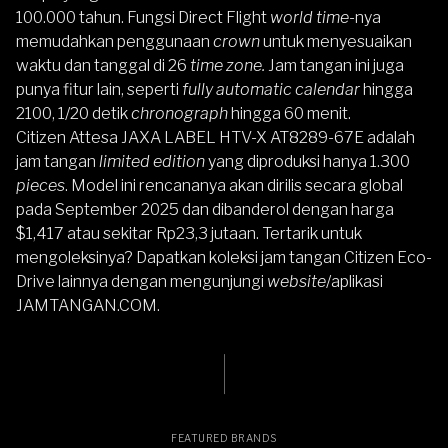
100.000 tahun. Fungsi Direct Flight
world time-
nya
memudahkan penggunaan
crown
untuk menyesuaikan
waktu dan tanggal di 26
time zone.
Jam tangan ini juga
punya fitur lain, seperti
fully automatic calendar
hingga
2100, 1/20 detik
chronograph
hingga 60 menit.
Citizen Attesa JAXA LABEL HTV-X AT8289-67E adalah
jam tangan
limited edition
yang diproduksi hanya 1.300
pieces
. Model ini rencananya akan dirilis secara global
pada September 2025 dan dibanderol dengan harga
$1,417 atau sekitar Rp23,3 jutaan. Tertarik untuk
mengoleksinya? Dapatkan koleksi jam tangan
Citizen Eco-
Drive
lainnya dengan mengunjungi
website
/aplikasi
JAMTANGAN.COM
.
FEATURED BRANDS