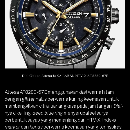
Dial Citizen Attesa JAXA LABEL HTV-X AT8289-67E
Attesa AT8289-67E menggunakan
dial
warna hitam
dengan
glitter
halus berwarna kuning keemasan untuk
membangkitkan citra luar angkasa pada jam tangan.
Dial
-
nya dikelilingi
deep blue ring
menyerupai sel surya
berbentuk sayap yang memanjang dari HTV-X. Indeks
marker
dan
hands
berwarna keemasan yang terinspirasi