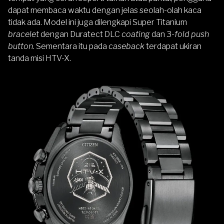
dapat membaca waktu dengan jelas seolah-olah kaca
tidak ada. Model ini juga dilengkapi Super Titanium
bracelet
dengan Duratect DLC
coating
dan 3-
fold push
button
. Sementara itu pada
caseback
terdapat ukiran
tanda misi HTV-X.