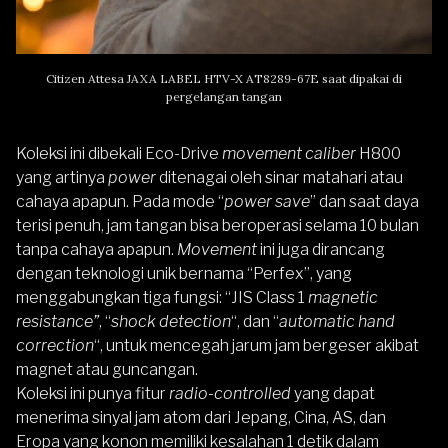
Citizen Attesa JAXA LABEL HTV-X AT8289-67E saat dipakai di
pergelangan tangan
Koleksi ini dibekali Eco-Drive
movement caliber
H800
yang artinya
power
ditenagai oleh sinar matahari atau
cahaya apapun. Pada mode “
power save
” dan saat daya
terisi penuh, jam tangan bisa beroperasi selama 10 bulan
tanpa cahaya apapun.
Movement
ini juga dirancang
dengan teknologi unik bernama “Perfex”, yang
menggabungkan tiga fungsi: “JIS Class 1
magnetic
resistance”
, “
shock detection
“, dan “
automatic hand
correction
“, untuk mencegah jarum jam bergeser akibat
magnet atau guncangan.
Koleksi ini punya fitur
radio-controlled
yang dapat
menerima sinyal jam atom dari Jepang, Cina, AS, dan
Eropa yang konon memiliki kesalahan 1 detik dalam