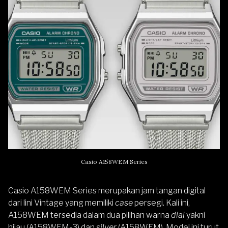
Casio A158WEM Series
Casio A158WEM Series merupakan jam tangan digital
dari lini Vintage yang memiliki
case
persegi. Kali ini,
A158WEM tersedia dalam dua pilihan warna
dial
yakni
hijau (A158WEM-3) dan
silver
(A158WEM). Model ini turut