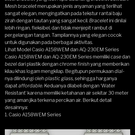
Mesh bracelet
merupakan jenis anyaman yang terlihat
sangat elegan, mengingatkan pada tekstur rantai baju
zirah dengan tautan yang sangat kecil.
Bracelet
ini dinilai
lebih ringan, fleksibel, dan tidak menjepit rambut di
pergelangan tangan. Tampilannya yang elegan cocok
untuk digunakan pada berbagai aktivitas.
Lihat Model Casio A158WEM dan AQ-230EM Series
Casio A158WEM dan AQ-230EM Series memiliki
case
dan
bezel
dari plastik dengan
chrome finish
yang memberikan
kilau khas logam mengkilap
.
Begitupun permukaan
dial
-
nya dilindungi oleh
plastic glass,
sehingga harganya
dapat
affordable
. Keduanya dilabeli dengan ‘Water
Resistant’ karena memiliki ketahanan air sekitar 30 meter
yang aman jika terkena percikan air. Berikut detail
desainnya:
1. Casio A158WEM Series