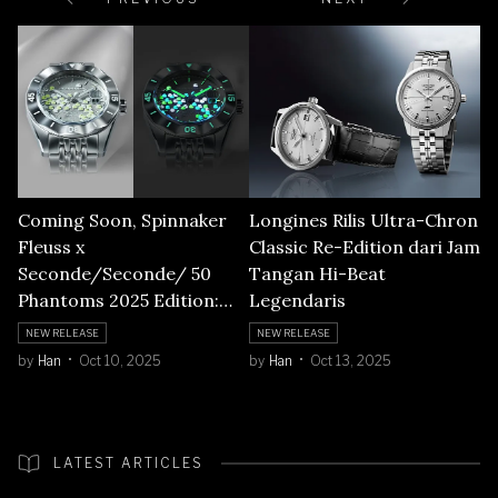
Coming Soon, Spinnaker
Longines Rilis Ultra-Chron
Fleuss x
Classic Re-Edition dari Jam
Seconde/Seconde/ 50
Tangan Hi-Beat
Phantoms 2025 Edition:
Legendaris
Phantom Steel SP-5170-
NEW RELEASE
NEW RELEASE
11A-Q dan Phantom White
by
Han
Oct 10, 2025
by
Han
Oct 13, 2025
SP-5170-11B-Q
LATEST ARTICLES