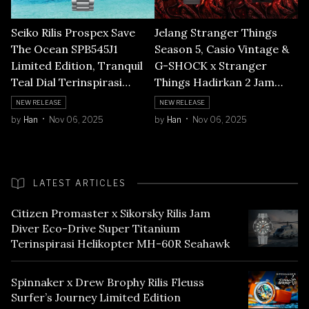
Seiko Rilis Prospex Save
Jelang Stranger Things
The Ocean SPB545J1
Season 5, Casio Vintage &
Limited Edition, Tranquil
G-SHOCK x Stranger
Teal Dial Terinspirasi
Things Hadirkan 2 Jam
Perairan Okinawa
Tangan Kolaborasi : AQ-
NEW RELEASE
NEW RELEASE
800EST-1A & DW-
by
Han
Nov 06, 2025
by
Han
Nov 06, 2025
5600STT-1
LATEST ARTICLES
Citizen Promaster x Sikorsky Rilis Jam
Diver Eco-Drive Super Titanium
Terinspirasi Helikopter MH-60R Seahawk
Spinnaker x Drew Brophy Rilis Fleuss
Surfer’s Journey Limited Edition