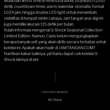
Mulai dari
world time
di 48 kota di dunia,
stopwatch
1/100
detik,
countdown timer, alarm
, kalendar otomatis, format
12/24 jam, hingga
double
LED
light
untuk menambah
visibilitas di tempat minim cahaya. Jam tangan ana-digi ini
juga memiliki akurasi ±15 detik per bulan.
Itulah informasi mengenai G-Shock Seasonal Collection
Limited Edition. Namun, Casio belum mengungkapkan
berapa banyak unit yang akan dirilis secara terbatas untuk
koleksi ini. Apakah akan hadir di
JAMTANGAN.COM
?
Nantikan kabar baiknya, ya! Kamu dapat
cek koleksi G-
Shock lainnya di sini
.
FEATURED BRANDS
#G-Shock