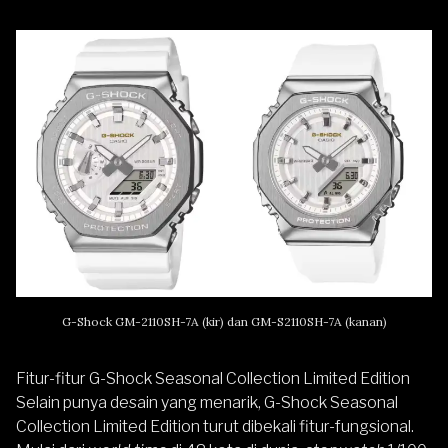
G-Shock GM-2110SH-7A (kir) dan GM-S2110SH-7A (kanan)
Fitur-fitur G-Shock Seasonal Collection Limited Edition
Selain punya desain yang menarik, G-Shock Seasonal
Collection Limited Edition turut dibekali fitur-fungsional.