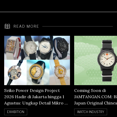
Heart Rate
READ MORE
Seiko Power Design Project
Coming Soon di
2026 Hadir di Jakarta hingga 1
JAMTANGAN.COM: B
Agustus: Ungkap Detail Mikro di
Japan Original Chine
Balik Seni Watchmaking
Numerals Watch
EXHIBITION
WATCH INDUSTRY