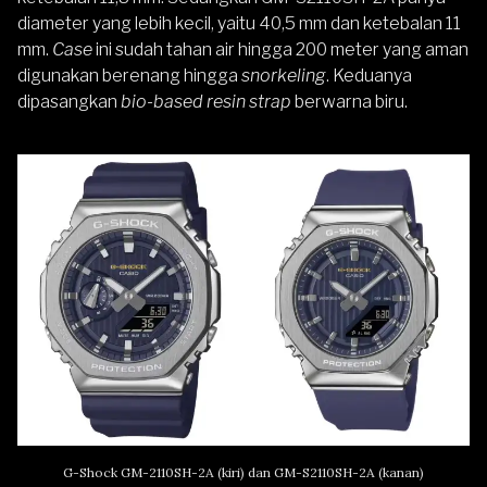
diameter yang lebih kecil, yaitu 40,5 mm dan ketebalan 11
mm.
Case
ini sudah tahan air hingga 200 meter yang aman
digunakan berenang hingga
snorkeling
. Keduanya
dipasangkan
bio-based resin
strap
berwarna biru.
G-Shock GM-2110SH-2A (kiri) dan GM-S2110SH-2A (kanan)