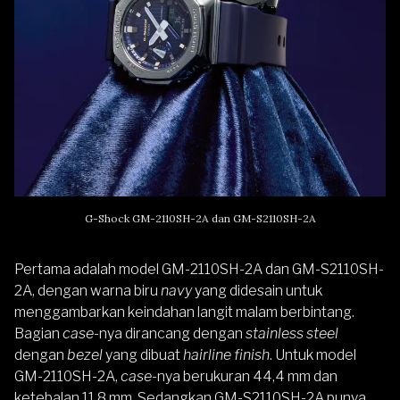
G-Shock GM-2110SH-2A dan GM-S2110SH-2A
Pertama adalah model GM-2110SH-2A dan GM-S2110SH-
2A, dengan warna biru
navy
yang didesain untuk
menggambarkan keindahan langit malam berbintang.
Bagian
case
-nya dirancang dengan
stainless steel
dengan
bezel
yang dibuat
hairline finish
. Untuk model
GM-2110SH-2A,
case
-nya berukuran 44,4 mm dan
ketebalan 11,8 mm. Sedangkan GM-S2110SH-2A punya