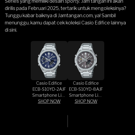
Series yang memiliki desain
sporty
. Jam tangan ini akan
dirilis pada Februari 2025, tertarik untuk mengoleksinya?
Tunggu kabar baiknya di
Jamtangan.com
, ya! Sambil
menunggu, kamu dapat
cek koleksi Casio Edifice lainnya
di sini
.
Casio Edifice
Casio Edifice
ECB-S10YD-2AJF
ECB-S10YD-8AJF
Smartphone Link
Smartphone Link
Model Digital
SHOP NOW
Model Digital
SHOP NOW
Analog Dial
Analog Dial
Stainless Steel
Stainless Steel
Band (JDM)
Band (JDM)