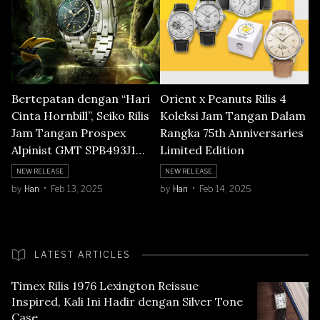
Bertepatan dengan “Hari
Orient x Peanuts Rilis 4
Cinta Hornbill”, Seiko Rilis
Koleksi Jam Tangan Dalam
Jam Tangan Prospex
Rangka 75th Anniversaries
Alpinist GMT SPB493J1
Limited Edition
Asia Limited Edition
NEW RELEASE
NEW RELEASE
by
Han
Feb 13, 2025
by
Han
Feb 14, 2025
LATEST ARTICLES
Timex Rilis 1976 Lexington Reissue
Inspired, Kali Ini Hadir dengan Silver Tone
Case