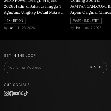
Seiko Power Design Project
Coming Soon di
2026 Hadir di Jakarta hingga 1
JAMTANGAN.COM: B
Agustus: Ungkap Detail Mikro di
Japan Original Chine
Balik Seni Watchmaking
Numerals Watch
EXHIBITION
WATCH INDUSTRY
by
Han
Jul 23, 2026
by
Han
Jun 17, 2026
GET IN THE LOOP
SIGN UP
OUR SOCIALS