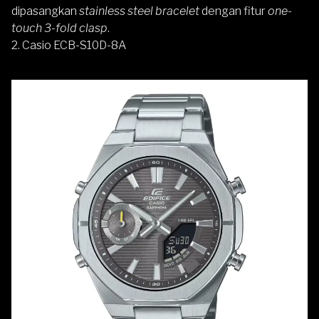
dipasangkan
stainless steel bracelet
dengan fitur
one-
touch 3-fold clasp
.
2. Casio ECB-S10D-8A