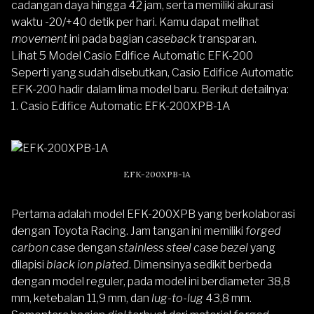
cadangan daya hingga 42 jam, serta memiliki akurasi
waktu -20/+40 detik per hari. Kamu dapat melihat
movement
ini pada bagian
caseback
transparan.
Lihat 5 Model Casio Edifice Automatic EFK-200
Seperti yang sudah disebutkan, Casio Edifice Automatic
EFK-200 hadir dalam lima model baru. Berikut detailnya:
1. Casio Edifice Automatic EFK-200XPB-1A
EFK-200XPB-1A
Pertama adalah model EFK-200XPB yang berkolaborasi
dengan Toyota Racing. Jam tangan ini memiliki
forged
carbon case
dengan
stainless steel case bezel
yang
dilapisi
black ion plated
. Dimensinya sedikit berbeda
dengan model reguler, pada model ini berdiameter 38,8
mm, ketebalan 11,9 mm, dan
lug-to-lug
43,8 mm.