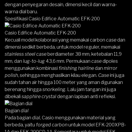
dengan penyegaran desain, dimensi kecil dan warna-
warna dial baru.
Spesifikasi Casio Edifice Automatic EFK-200
Casio Edifice Automatic EFK-200
Kecuali model kolaborasi yang memakai carbon
case
dan
dimensi sedikit berbeda, untuk model reguler, memakai
stainless steel case
berdiameter 38 mm, ketebalan 11,9
mm, dan
lug-to-lug
43,6 mm. Permukaan
case
dipoles
menggunakan kombinasi
finishing hairline
dan
mirror
polish
, sehingga menghasilkan kilau elegan.
Case
ini juga
sudah tahan air hingga 100 meter yang aman digunakan
berenang hingga
snorkeling
. Lalu jam tangan ini juga
dibekali
sapphire crystal
dengan lapisan anti refleksi.
Bagian
dial
Pada bagian
dial
, Casio menggunakan material yang
berbeda, yaitu
forged carbon
untuk model EFK-200XPB-
1A dan EFK-200CD-1A. Sementara untuk model EFK-