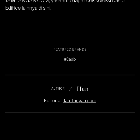
JAMTANGAN.COM
, ya! Kamu dapat
cek koleksi Casio
Edifice lainnya di sini
.
FEATURED BRANDS
#Casio
Han
AUTHOR
Editor
at
Jamtangan.com