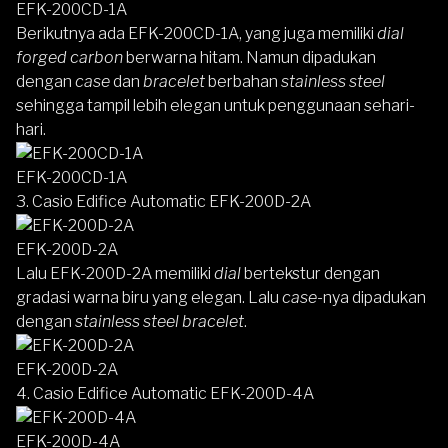
EFK-200CD-1A
Berikutnya ada EFK-200CD-1A, yang juga memiliki
dial
forged carbon
berwarna hitam. Namun dipadukan
dengan
case
dan
bracelet
berbahan
stainless steel
sehingga tampil lebih elegan untuk penggunaan sehari-
hari.
EFK-200CD-1A
3. Casio Edifice Automatic EFK-200D-2A
EFK-200D-2A
Lalu EFK-200D-2A memiliki
dial
bertekstur dengan
gradasi warna biru yang elegan. Lalu
case
-nya dipadukan
dengan
stainless steel bracelet
.
EFK-200D-2A
4. Casio Edifice Automatic EFK-200D-4A
EFK-200D-4A