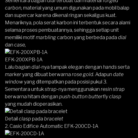
Sementara bagian
dial
terbuat dari material
forged
carbon,
material yang umum digunakan pada mobil balap
dan supercar karena dikenal ringan sekaligus kuat.
Menariknya, pola serat karbon ini terbentuk secara alami
selama proses pembuatannya, sehingga setiap unit
memiliki motif
marbling
carbon yang berbeda pada
dial
dan
case,
EFK-200XPB-1A
Lalu bagian
dial
-nya tampak elegan dengan
hands
serta
marker
yang dibuat berwarna
rose gold
. Adapun
date
window
yang ditempatkan pada posisi pukul 3.
Sementara untuk
strap
-nya menggunakan
resin strap
berwarna hitam dengan
push-button butterfly clasp
yang mudah dioperasikan.
Detail
clasp
pada
bracelet
2. Casio Edifice Automatic EFK-200CD-1A