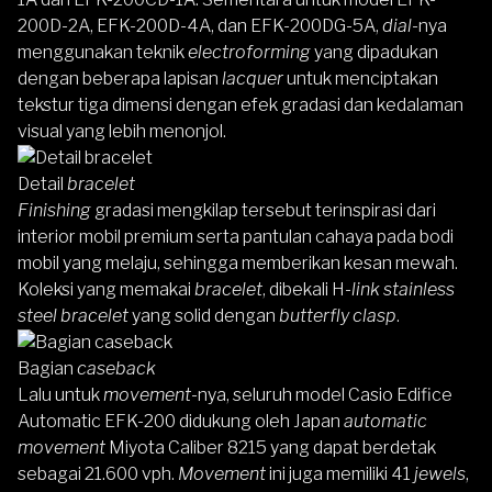
200D-2A, EFK-200D-4A, dan EFK-200DG-5A,
dial
-nya
menggunakan teknik
electroforming
yang dipadukan
dengan beberapa lapisan
lacquer
untuk menciptakan
tekstur tiga dimensi dengan efek gradasi dan kedalaman
visual yang lebih menonjol.
Detail
bracelet
Finishing
gradasi mengkilap tersebut terinspirasi dari
interior mobil premium serta pantulan cahaya pada bodi
mobil yang melaju, sehingga memberikan kesan mewah.
Koleksi yang memakai
bracelet
, dibekali H-
link stainless
steel
bracelet
yang solid dengan
butterfly clasp
.
Bagian
caseback
Lalu untuk
movement
-nya, seluruh model Casio Edifice
Automatic EFK-200 didukung oleh Japan
automatic
movement
Miyota Caliber 8215 yang dapat berdetak
sebagai 21.600 vph.
Movement
ini juga memiliki 41
jewels
,