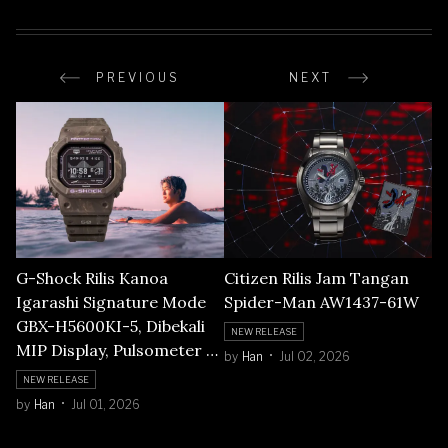
PREVIOUS
NEXT
G-Shock Rilis Kanoa
Citizen Rilis Jam Tangan
Igarashi Signature Mode
Spider-Man AW1437-61W
GBX-H5600KI-5, Dibekali
NEW RELEASE
MIP Display, Pulsometer &
by
Han
Jul 02, 2026
Terinspirasi Batu Portugis
NEW RELEASE
by
Han
Jul 01, 2026