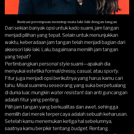
Ilustrasi perempuan menutup mata laki-laki dengan tangan
Dari sekian banyak opsi untuk kado suami, jam tangan
menjadi pilihan yang tepat. Selain untuk menunjukkan
waktu, keberadaan jam tangan telah menjadi bagian dari
aksesori laki-laki. Lalu, bagaimana memilih jam tangan
yang tepat?
Pertimbangkan
personal style
suami—apakah dia
menyukai estetika formal/
dressy, casual,
atau
sporty
.
Fitur juga menjadi opsi berikutnya yang harus kamu cari
tahu. Misal suamimu seseorang yang suka berpetualang
di dunia luar, mungkin
water resistant
dan anti guncangan
adalah fitur yang penting.
Pilih jam tangan yang berkualitas dan awet, sehingga
memilih dari merek terpercaya adalah sebuah keharusan.
Setelah kamu menemukan ketiga hal sebelumnya,
saatnya kamu berpikir tentang
budget.
Rentang