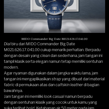
MIDO Commander Big Date M021.626.17.041.00
Dial
biru dari MIDO Commander Big Date
M021.626.17.041.00 cukup menarik perhatian. Berpadu
dengan desain yang
clean
dan sederhana, jam tangan ini
tampil klasik serta elegan namun tetap memiliki sentuhan
modern.
Agar nyaman digunakan dalam jangka waktu lama, jam
tangan ini mengaplikasikan
strap
yang dibuat dari material
fabric
di permukaan atas dan
calfskin leather
di bagian
bawahnya.
Jam tangan ini memiliki
look
casual
namun berpadu
dengan sentuhan klasik yang cocok untuk kamu yang
suka terlihat
bold.
Ketahanan air 50 meter pada jam