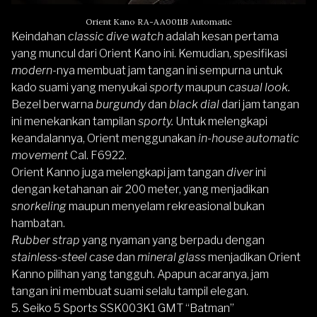
Orient Kano RA-AA0011B Automatic
Keindahan
classic dive watch
adalah kesan pertama
yang muncul dari Orient Kano ini. Kemudian, spesifikasi
modern
-nya membuat jam tangan ini sempurna untuk
kado suami yang menyukai
sporty
maupun
casual look.
Bezel berwarna
burgundy
dan
black dial
dari jam tangan
ini menekankan tampilan
sporty.
Untuk melengkapi
keandalannya, Orient menggunakan
in-house automatic
movement
Cal. F6922.
Orient Kanno juga melengkapi jam tangan
diver
ini
dengan ketahanan air 200 meter, yang menjadikan
snorkeling
maupun menyelam rekreasional bukan
hambatan.
Rubber strap
yang nyaman yang berpadu dengan
stainless-steel case
dan
mineral glass
menjadikan Orient
Kanno pilihan yang tangguh. Apapun acaranya, jam
tangan ini membuat suami selalu tampil elegan.
5.
Seiko 5 Sports SSK003K1 GMT “Batman”