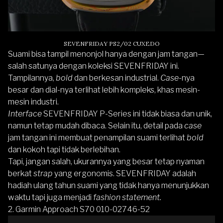
SEVENFRIDAY PS2/02 CUXEDO
Suami bisa tampil menonjol hanya dengan jam tangan—
salah satunya dengan koleksi SEVENFRIDAY ini.
Tampilannya,
bold
dan berkesan industrial.
Case-
nya
besar dan dial-nya terlihat lebih kompleks, khas mesin-
mesin industri.
Interface
SEVENFRIDAY P-Series ini tidak biasa dan unik,
namun tetap mudah dibaca. Selain itu, detail pada
case
jam tangan ini membuat penampilan suami terlihat
bold
dan kokoh tapi tidak berlebihan.
Tapi, jangan salah, ukurannya yang besar tetap nyaman
berkat
strap
yang ergonomis. SEVENFRIDAY adalah
hadiah ulang tahun suami yang tidak hanya menunjukkan
waktu tapi juga menjadi
fashion statement.
2.
Garmin Approach S70 010-02746-52