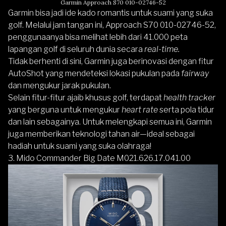
Garmin Approach S70 010-02746-52
Garmin bisa jadi ide kado romantis untuk suami yang suka
golf. Melalui jam tangan ini, Approach S70 010-02746-52,
penggunaanya bisa melihat lebih dari 41.000 peta
lapangan golf di seluruh dunia secara
real-time.
Tidak berhenti di sini, Garmin juga berinovasi dengan fitur
AutoShot yang mendeteksi lokasi pukulan pada
fairway
dan mengukur jarak pukulan.
Selain fitur-fitur ajaib khusus golf, terdapat
health tracker
yang berguna untuk mengukur
heart rate
serta pola tidur
dan lain sebagainya. Untuk melengkapi semua ini, Garmin
juga memberikan teknologi tahan air—ideal sebagai
hadiah untuk suami yang suka olahraga!
3.
Mido Commander Big Date M021.626.17.041.00