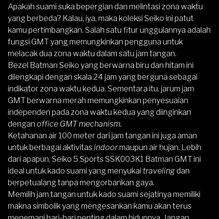
Apakah suami suka bepergian dan melintasi zona waktu
yang berbeda? Kalau, iya, maka koleksi Seiko ini patut
kamu pertimbangkan. Salah satu fitur unggulannya adalah
fungsi GMT yang memungkinkan pengguna untuk
melacak dua zona waktu dalam satu jam tangan.
Bezel Batman Seiko yang berwarna biru dan hitam ini
dilengkapi dengan skala 24 jam yang berguna sebagai
indikator zona waktu kedua. Sementara itu, jarum jam
GMT berwarna merah memungkinkan penyesuaian
independen pada zona waktu kedua yang diinginkan
dengan
office GMT mechanism.
Ketahanan air 100 meter dari jam tangan ini juga aman
untuk berbagai aktivitas
indoor
maupun air hujan. Lebih
dari apapun, Seiko 5 Sports SSK003K1 Batman GMT ini
ideal untuk kado suami yang menyukai
traveling
dan
berpetualang tanpa mengorbankan gaya.
Memilih jam tangan untuk kado suami sejatinya memiliki
makna simbolik yang mengesankan kamu akan terus
menemani hari-hari penting dalam hidupnya. Jangan