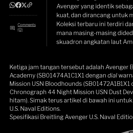
Avenger yang identik sebag
kuat, dan dirancang untuk m
Koleksi terbaru ini terdiri 
Comments
(0)
mana masing-masing dide
skuadron angkatan laut Ame
Ketiga jam tangan tersebut adalah Avenger 
Academy (SB01474A1C1X1 dengan
dial
warn
Mission USN Bloodhounds (SB01472A1B1X1
Chronograph 44 Night Mission USN Dust De
hitam). Simak terus artikel di bawah ini untu
U.S. Naval Editions.
Spesifikasi Breitling Avenger U.S. Naval Edit