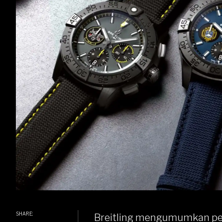
SHARE:
Breitling
mengumumkan pena