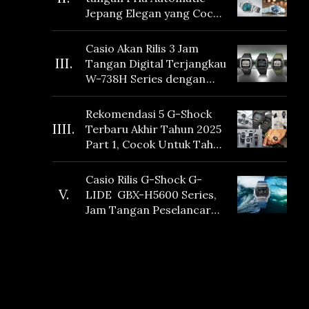
Jepang Elegan yang Cocok
Dikoleksi di 2026
Casio Akan Rilis 3 Jam
III.
Tangan Digital Terjangkau
W-738H Series dengan
Masa Baterai 10 Tahun
dan Fitur Vibration
Rekomendasi 5 G-Shock
IIII.
Terbaru Akhir Tahun 2025
Part 1, Cocok Untuk Tahun
Baru!
Casio Rilis G-Shock G-
V.
LIDE GBX-H5600 Series,
Jam Tangan Peselancar
yang dilengkapi Sensor
Heart Rate