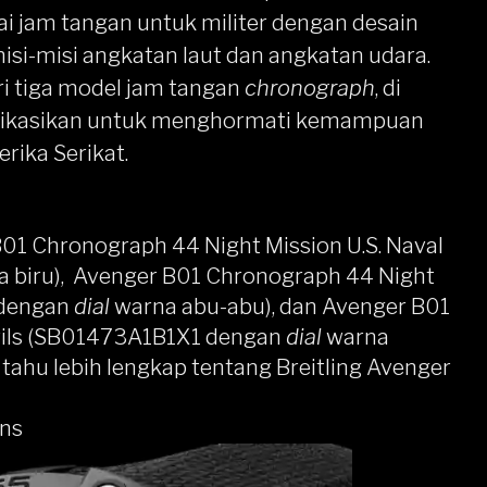
ai jam tangan untuk militer dengan desain
isi-misi angkatan laut dan angkatan udara.
dari tiga model jam tangan
chronograph
, di
dikasikan untuk menghormati kemampuan
rika Serikat.
B01 Chronograph 44 Night Mission U.S. Naval
a biru), Avenger B01 Chronograph 44 Night
 dengan
dial
warna abu-abu), dan Avenger B01
vils (SB01473A1B1X1 dengan
dial
warna
k tahu lebih lengkap tentang Breitling Avenger
ions