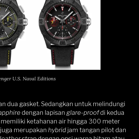
enger U.S. Naval Editions
n dua gasket. Sedangkan untuk melindungi
apphire
dengan lapisan
glare-proof
di kedua
 memiliki ketahanan air hingga 300 meter
 juga merupakan
hybrid
jam tangan pilot dan
 leather strap
dengan opsi warna hitam atau