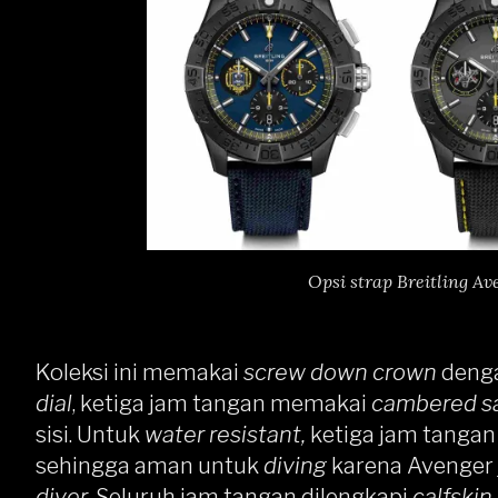
Opsi strap Breitling Av
Koleksi ini memakai
screw down crown
denga
dial
, ketiga jam tangan memakai
cambered s
sisi. Untuk
water resistant,
ketiga jam tangan
sehingga aman untuk
diving
karena Avenger
diver
. Seluruh jam tangan dilengkapi
calfskin