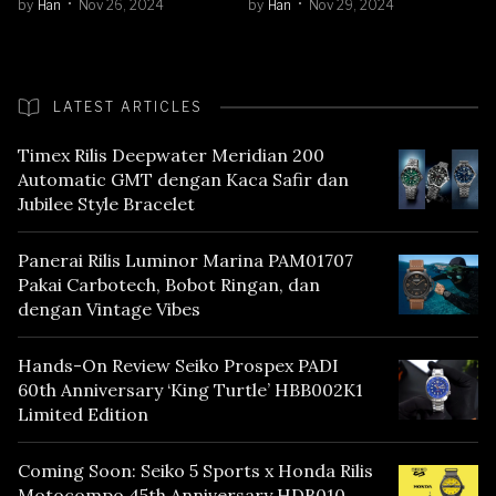
by
Han
Nov 26, 2024
by
Han
Nov 29, 2024
LATEST ARTICLES
Timex Rilis Deepwater Meridian 200
Automatic GMT dengan Kaca Safir dan
Jubilee Style Bracelet
Panerai Rilis Luminor Marina PAM01707
Pakai Carbotech, Bobot Ringan, dan
dengan Vintage Vibes
Hands-On Review Seiko Prospex PADI
60th Anniversary ‘King Turtle’ HBB002K1
Limited Edition
Coming Soon: Seiko 5 Sports x Honda Rilis
Motocompo 45th Anniversary HDB010