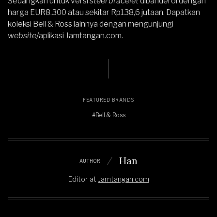
Sedangkan untuk versi
steel bracelet
dibanderol dengan
harga EUR8.300 atau sekitar Rp138,6 jutaan. Dapatkan
koleksi
Bell & Ross
lainnya dengan mengunjungi
website
/aplikasi
Jamtangan.com
.
FEATURED BRANDS
#Bell & Ross
Han
AUTHOR
Editor
at
Jamtangan.com