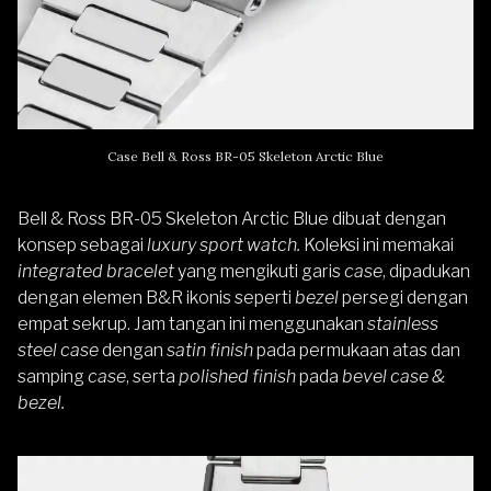
Case Bell & Ross BR-05 Skeleton Arctic Blue
Bell & Ross BR-05 Skeleton Arctic Blue dibuat dengan
konsep sebagai
luxury
sport watch.
Koleksi ini memakai
integrated bracelet
yang mengikuti garis
case
, dipadukan
dengan elemen B&R ikonis seperti
bezel
persegi dengan
empat sekrup. Jam tangan ini menggunakan
stainless
steel case
dengan
satin finish
pada permukaan atas dan
samping
case
, serta
polished finish
pada
bevel case &
bezel.