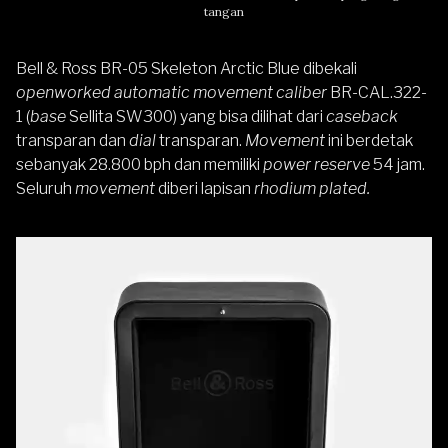
tangan
Bell & Ross BR-05 Skeleton Arctic Blue dibekali
openworked automatic movement caliber
BR-CAL.322-
1 (
base
Sellita SW300) yang bisa dilihat dari
caseback
transparan dan
dial
transparan.
Movement
ini berdetak
sebanyak 28.800 bph dan memiliki
power reserve
54 jam.
Seluruh
movement
diberi lapisan
rhodium plated.