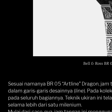
Bell & Ross BR 
Sesuai namanya BR 05 “Artline” Dragon, jam 
dalam garis-garis desainnya (
line
). Pada kole
pada seluruh bagiannya. Teknik ukiran ini t
selama lebih dari satu milenium.
Mulai dari
case
-nya, jam tangan ini menggun