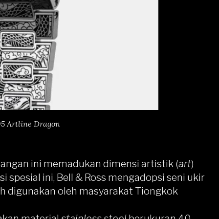
05 Artline Dragon
tangan ini memadukan dimensi artistik (
art
)
ksi spesial ini, Bell & Ross mengadopsi seni ukir
elah digunakan oleh masyarakat Tiongkok
akan material
stainless steel
berukuran 40