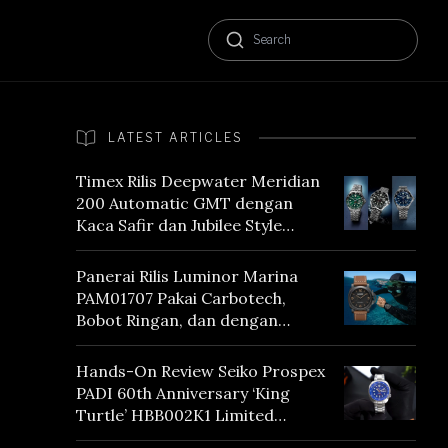
LATEST ARTICLES
Timex Rilis Deepwater Meridian
200 Automatic GMT dengan
Kaca Safir dan Jubilee Style
Bracelet
Panerai Rilis Luminor Marina
PAM01707 Pakai Carbotech,
Bobot Ringan, dan dengan
Vintage Vibes
Hands-On Review Seiko Prospex
PADI 60th Anniversary ‘King
Turtle’ HBB002K1 Limited
Edition