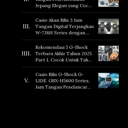
Jepang Elegan yang Cocok
Dikoleksi di 2026
Casio Akan Rilis 3 Jam
III.
Tangan Digital Terjangkau
W-738H Series dengan
Masa Baterai 10 Tahun
dan Fitur Vibration
Rekomendasi 5 G-Shock
IIII.
Terbaru Akhir Tahun 2025
Part 1, Cocok Untuk Tahun
Baru!
Casio Rilis G-Shock G-
V.
LIDE GBX-H5600 Series,
Jam Tangan Peselancar
yang dilengkapi Sensor
Heart Rate