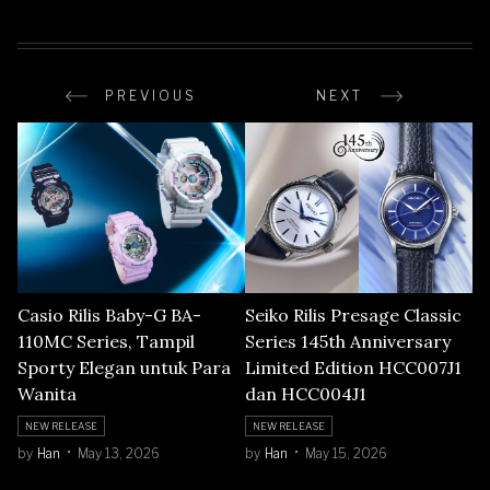
PREVIOUS
NEXT
Casio Rilis Baby-G BA-
Seiko Rilis Presage Classic
110MC Series, Tampil
Series 145th Anniversary
Sporty Elegan untuk Para
Limited Edition HCC007J1
Wanita
dan HCC004J1
NEW RELEASE
NEW RELEASE
by
Han
May 13, 2026
by
Han
May 15, 2026