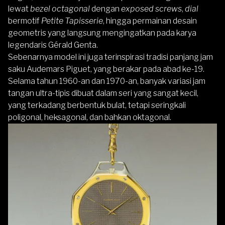
lewat
bezel octagonal
dengan
exposed screws
,
dial
bermotif
Petite Tapisserie
, hingga permainan desain
geometris yang langsung mengingatkan pada karya
legendaris Gérald Genta.
Sebenarnya model ini juga terinspirasi tradisi panjang jam
saku Audemars Piguet, yang berakar pada abad ke-19.
Selama tahun 1960-an dan 1970-an, banyak variasi jam
tangan ultra-tipis dibuat dalam seri yang sangat kecil,
yang terkadang berbentuk bulat, tetapi seringkali
poligonal, heksagonal, dan bahkan oktagonal.