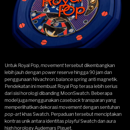
Untuk Royal Pop,
movement
tersebut dikembangkan
lebih jauh dengan
power reserve
hingga 90 jam dan
penggunaan Nivachron
balance spring
anti magnetik.
Pendekatan ini membuat Royal Pop terasa lebih serius
dari sisi horologi dibanding MoonSwatch.
Beberapa
model juga menggunakan
caseback
transparan yang
memperlihatkan dekorasi
movement
dengan sentuhan
pop-art
khas Swatch. Perpaduan tersebut menciptakan
kontras unik antara identitas
playful
Swatch dan aura
high horology Audemars Piguet.