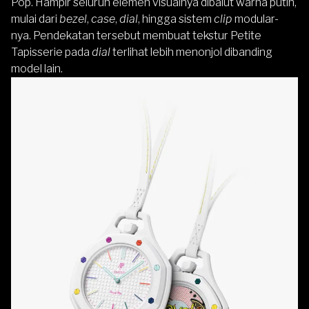
Pop. Hampir seluruh elemen visualnya dibalut warna putih,
mulai dari
bezel
,
case
,
dial
, hingga sistem
clip
modular-
nya. Pendekatan tersebut membuat tekstur Petite
Tapisserie pada
dial
terlihat lebih menonjol dibanding
model lain.