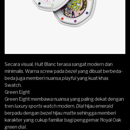
Secara visual, Huit Blanc terasa sangat modern dan
minimalis. Warna
screw
pada
bezel
yang dibuat berbeda-
beda juga memberi nuansa
playful
yang kuat khas
Swatch.
Green Eight
Green Eight membawa nuansa yang paling dekat dengan
tren
luxury sports watch modern
.
Dial
hijau
emerald
berpadu dengan
bezel
hijau
matte
sehingga memberi
karakter yang cukup familiar bagi penggemar Royal Oak
green dial
.