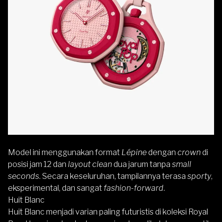
Model ini menggunakan format
Lépine
dengan
crown
di
posisi jam 12 dan
layout clean
dua jarum tanpa
small
seconds
. Secara keseluruhan, tampilannya terasa
sporty
,
eksperimental, dan sangat
fashion-forward
.
Huit Blanc
Huit Blanc menjadi varian paling futuristis di koleksi Royal