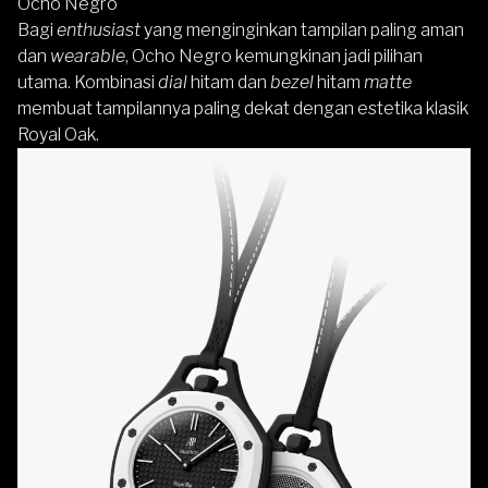
Ocho Negro
Bagi
enthusiast
yang menginginkan tampilan paling aman
dan
wearable
, Ocho Negro kemungkinan jadi pilihan
utama. Kombinasi
dial
hitam dan
bezel
hitam
matte
membuat tampilannya paling dekat dengan estetika klasik
Royal Oak.