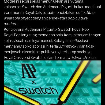
Model ini secara jelas menunjukkan arah utama
kolaborasi Swatch dan Audemars Piguet: bukan membuat
versi murah Royal Oak, tetapi menciptakan
collectible
wearable object
dengan pendekatan
pop culture
modern
.
Kontroversi Audemars Piguet x Swatch Royal Pop
Royal Pop langsung memecah opini komunitas jam tangan
sejak visual resminya muncul. Sebagian
enthusiast
menganggap kolaborasi ini terlalu
gimmicky
dan tidak
menjawab ekspektasi publik yang berharap hadirnya
Royal Oak versi Swatch dalam format
wristwatch
biasa.