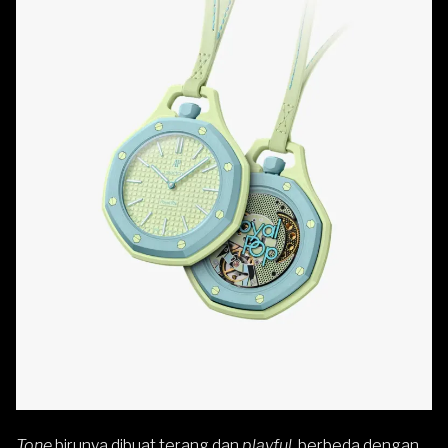
Tone
birunya dibuat terang dan
playful
, berbeda dengan