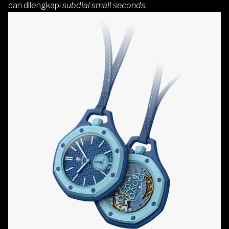
dan dilengkapi
subdial small seconds
.