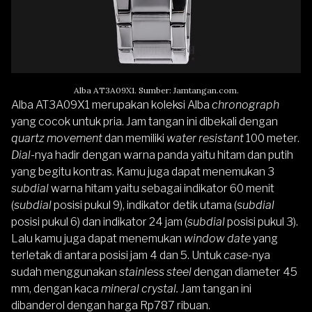
Alba AT3A09X1. Sumber: Jamtangan.com.
Alba AT3A09X1
merupakan koleksi Alba
chronograph
yang cocok untuk pria. Jam tangan ini dibekali dengan
quartz movement
dan memiliki
water resistant
100 meter.
Dial-
nya hadir dengan warna panda yaitu hitam dan putih
yang begitu kontras.
Kamu juga dapat menemukan 3
subdial
warna hitam yaitu sebagai indikator 60 menit
(
subdial
posisi pukul 9), indikator detik utama (
subdial
posisi pukul 6) dan indikator 24 jam (
subdial
posisi pukul 3).
Lalu kamu juga dapat menemukan
window date
yang
terletak di antara posisi jam 4 dan 5. Untuk
case-
nya
sudah menggunakan
stainless steel
dengan diameter 45
mm, dengan kaca
mineral crystal.
Jam tangan ini
dibanderol dengan harga Rp787 ribuan.