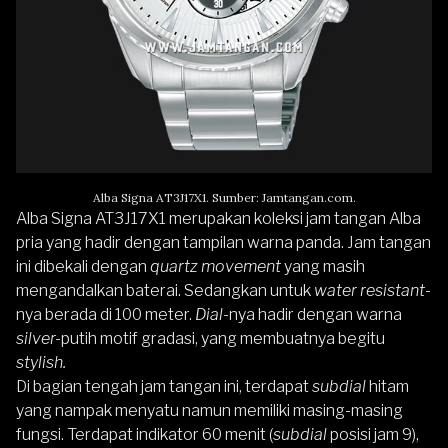
Alba Signa AT3J17X1. Sumber: Jamtangan.com.
Alba Signa AT3J17X1
merupakan koleksi jam tangan Alba
pria yang hadir dengan tampilan warna panda. Jam tangan
ini dibekali dengan
quartz
movement
yang masih
mengandalkan baterai. Sedangkan untuk
water resistant-
nya berada di 100 meter.
Dial-
nya hadir dengan
warna
silver-
putih motif gradasi, yang membuatnya begitu
stylish.
Di bagian tengah jam tangan ini, terdapat
subdial
hitam
yang nampak menyatu namun memiliki masing-masing
fungsi. Terdapat indikator 60 menit (
subdial
posisi jam 9),