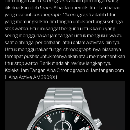
Jam tangan Alba
chronograph
adalah jam tangan yang
dikeluarkan oleh
brand
Alba
dan memiliki fitur tambahan
yang disebut
chronograph
.
Chronograph
adalah fitur
yang memungkinkan jam tangan untuk berfungsi sebagai
stopwatch
. Fitur ini sangat berguna untuk kamu yang
sering menggunakan jam tangan untuk mengukur waktu
saat olahraga, perlombaan, atau dalam aktivitas lainnya.
Untuk menggunakan fungsi
chronograph-
nya, biasanya
terdapat
pusher
untuk menyalakan atau memberhentikan
fitur
stopwatch.
Berikut adalah
review
lengkapnya
.
Koleksi Jam Tangan Alba Chronograph di
Jamtangan.com
1.
Alba Active AM3909X1