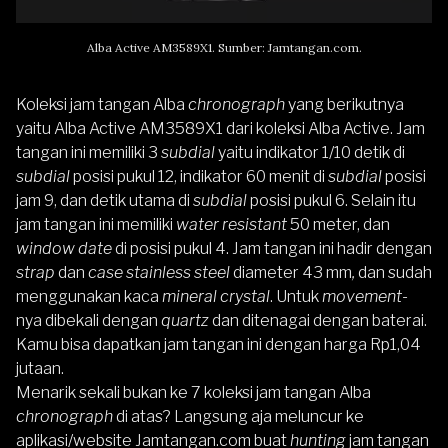
Alba Active AM3589X1. Sumber: Jamtangan.com.
Koleksi jam tangan Alba
chronograph
yang berikutnya
yaitu
Alba Active AM3589X1
dari koleksi
Alba Active
. Jam
tangan ini memiliki 3
subdial
yaitu indikator 1/10 detik di
subdial
posisi pukul 12, indikator 60 menit di
subdial
posisi
jam 9, dan detik utama di
subdial
posisi pukul 6. Selain itu
jam tangan ini memiliki
water resistant
50 meter, dan
window date
di posisi pukul 4. Jam tangan ini hadir dengan
strap
dan
case stainless steel
diameter 43 mm
,
dan sudah
menggunakan kaca
mineral crystal
. Untuk
movement-
nya dibekali dengan
quartz
dan ditenagai dengan baterai.
Kamu bisa dapatkan jam tangan ini dengan harga Rp1,04
jutaan.
Menarik sekali bukan ke 7 koleksi jam tangan Alba
chronograph
di atas? Langsung aja meluncur ke
aplikasi/website
Jamtangan.com
buat
hunting
jam tangan