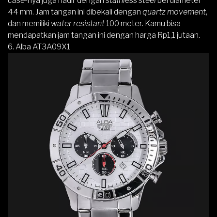
case-
nya juga hadir dengan
stainless steel
berdiameter
44 mm. Jam tangan ini dibekali dengan
quartz movement
,
dan memiliki
water resistant
100 meter. Kamu bisa
mendapatkan jam tangan ini dengan harga Rp1,1 jutaan.
6.
Alba AT3A09X1