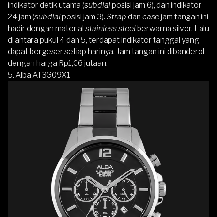
indikator detik utama (
subdial
posisi jam 6), dan indikator
24 jam (
subdial
posisi jam 3).
Strap
dan
case
jam tangan ini
hadir dengan material
stainless steel
berwarna silver. Lalu
di antara pukul 4 dan 5, terdapat indikator tanggal yang
dapat bergeser setiap harinya. Jam tangan ini dibanderol
dengan harga Rp1,06 jutaan.
5.
Alba AT3G09X1