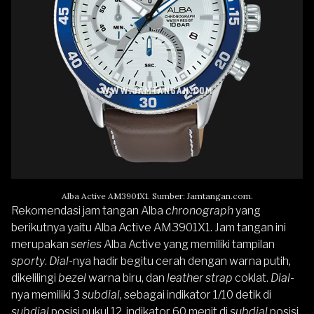
Alba Active AM3901X1. Sumber: Jamtangan.com.
Rekomendasi jam tangan Alba
chronograph
yang
berikutnya yaitu
Alba Active AM3901X1
. Jam tangan ini
merupakan
series
Alba Active
yang memiliki tampilan
sporty
.
Dial-
nya hadir begitu cerah dengan warna putih
,
dikelilingi
bezel
warna biru, dan
leather strap
coklat.
Dial-
nya memiliki 3
subdial,
sebagai indikator 1/10 detik di
subdial
posisi pukul 12, indikator 60 menit di
subdial
posisi