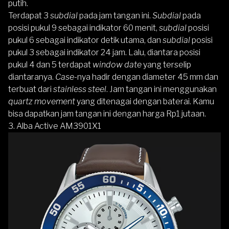
putih.
Terdapat 3
subdial
pada jam tangan ini.
Subdial
pada
posisi pukul 9 sebagai indikator 60 menit,
subdial
posisi
pukul 6 sebagai indikator detik utama, dan
subdial
posisi
pukul 3 sebagai indikator 24 jam. Lalu, diantara posisi
pukul 4 dan 5 terdapat
window date
yang terselip
diantaranya.
Case-
nya hadir dengan diameter 45 mm dan
terbuat dari
stainless steel
. Jam tangan ini menggunakan
quartz movement
yang ditenagai dengan baterai. Kamu
bisa dapatkan jam tangan ini dengan harga Rp1 jutaan.
3.
Alba Active AM3901X1