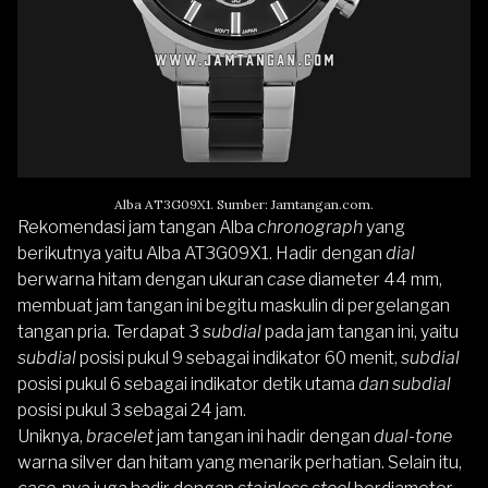
Alba AT3G09X1. Sumber: Jamtangan.com.
Rekomendasi jam tangan Alba
chronograph
yang
berikutnya yaitu
Alba AT3G09X1
. Hadir dengan
dial
berwarna hitam dengan ukuran
case
diameter 44 mm,
membuat jam tangan ini begitu maskulin di pergelangan
tangan pria. Terdapat 3
subdial
pada jam tangan ini, yaitu
subdial
posisi pukul 9 sebagai indikator 60 menit,
subdial
posisi pukul 6 sebagai indikator detik utama
dan subdial
posisi pukul 3 sebagai 24 jam.
Uniknya,
bracelet
jam tangan ini hadir dengan
dual-tone
warna silver dan hitam yang menarik perhatian. Selain itu,