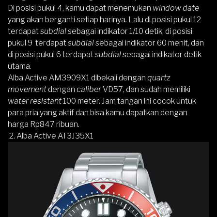
Di posisi pukul 4, kamu dapat menemukan
window date
yang akan berganti setiap harinya
.
Lalu di posisi pukul 12
terdapat
subdial
sebagai indikator 1/10 detik, di posisi
pukul 9 terdapat
subdial
sebagai indikator 60 menit, dan
di posisi pukul 6 terdapat
subdial
sebagai indikator detik
utama.
Alba Active AM3909X1 dibekali dengan
quartz
movement
dengan
caliber
VD57, dan sudah memiliki
water resistant
100 meter. Jam tangan ini cocok untuk
para pria yang aktif dan bisa kamu dapatkan dengan
harga Rp847 ribuan.
2.
Alba Active AT3J35X1