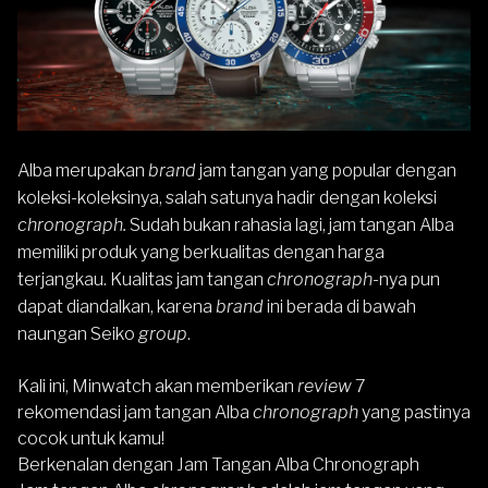
Alba
merupakan
brand
jam tangan yang popular dengan
koleksi-koleksinya, salah satunya hadir dengan koleksi
chronograph.
Sudah bukan rahasia lagi, jam tangan Alba
memiliki produk yang berkualitas dengan harga
terjangkau. Kualitas jam tangan
chronograph-
nya pun
dapat diandalkan, karena
brand
ini berada di bawah
naungan
Seiko
group
.
Kali ini, Minwatch akan memberikan
review
7
rekomendasi jam tangan Alba
chronograph
yang pastinya
cocok untuk kamu!
Berkenalan dengan Jam Tangan Alba Chronograph