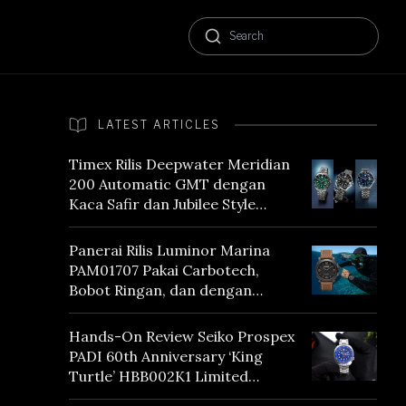
LATEST ARTICLES
Timex Rilis Deepwater Meridian
200 Automatic GMT dengan
Kaca Safir dan Jubilee Style
Bracelet
Panerai Rilis Luminor Marina
PAM01707 Pakai Carbotech,
Bobot Ringan, dan dengan
Vintage Vibes
Hands-On Review Seiko Prospex
PADI 60th Anniversary ‘King
Turtle’ HBB002K1 Limited
Edition