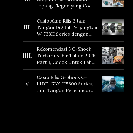
Jepang Elegan yang Cocok
Dikoleksi di 2026
Casio Akan Rilis 3 Jam
III.
Tangan Digital Terjangkau
W-738H Series dengan
Masa Baterai 10 Tahun
dan Fitur Vibration
Rekomendasi 5 G-Shock
IIII.
Terbaru Akhir Tahun 2025
Part 1, Cocok Untuk Tahun
Baru!
Casio Rilis G-Shock G-
V.
LIDE GBX-H5600 Series,
Jam Tangan Peselancar
yang dilengkapi Sensor
Heart Rate