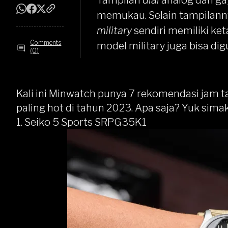
Tampilan
dial
analog dan gay
memukau. Selain tampilanny
military
sendiri memiliki ke
Comments
model military juga bisa dig
(0)
Kali ini Minwatch punya 7 rekomendasi jam 
paling hot di tahun 2023. Apa saja? Yuk simak
1.
Seiko 5 Sports SRPG35K1