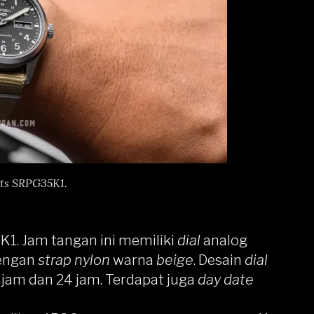
rts SRPG35K1.
5K1
. Jam tangan ini memiliki
dial
analog
dengan
strap nylon
warna
beige
. Desain
dial
 jam dan 24 jam. Terdapat juga
day date