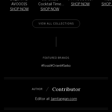
AV0001S
Cocktail Time
SHOP NOW
SHOP
SHOP NOW
Old Fashioned
SHOP NOW
Limited Edition
VIEW ALL COLLECTIONS
FEATURED BRANDS
#Fossil
#Orient
#Seiko
Contributor
AUTHOR
Editor
at
Jamtangan.com