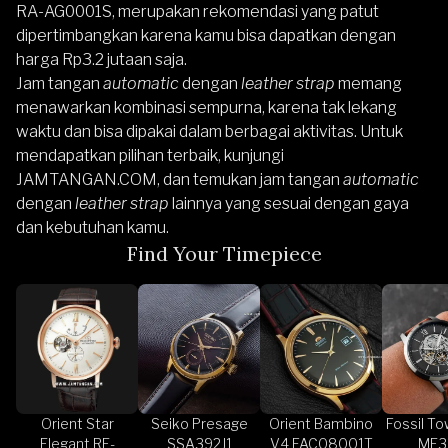
RA-AG0001S, merupakan rekomendasi yang patut
dipertimbangkan karena kamu bisa dapatkan dengan
harga Rp3.2 jutaan saja.
Jam tangan
automatic
dengan
leather strap
memang
menawarkan kombinasi sempurna, karena tak lekang
waktu dan bisa dipakai dalam berbagai aktivitas. Untuk
mendapatkan pilihan terbaik, kunjungi
JAMTANGAN.COM
, dan temukan jam tangan
automatic
dengan
leather strap
lainnya yang sesuai dengan gaya
dan kebutuhan kamu.
Find Your Timepiece
Orient Star
Seiko Presage
Orient Bambino
Fossil T
Elegant RE-
SSA392J1
V4 FAC08001T
ME3