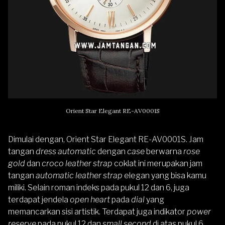
Orient Star Elegant RE-AV0001S
Dimulai dengan,
Orient Star Elegant RE-AV0001S
. Jam
tangan
dress automatic
dengan
case
berwarna
rose
gold
dan
croco leather strap
coklat ini merupakan jam
tangan
automatic leather strap
elegan yang bisa kamu
miliki. Selain roman indeks pada pukul 12 dan 6, juga
terdapat jendela
open heart
pada
dial
yang
memancarkan sisi artistik. Terdapat juga indikator
power
reserve
pada pukul 12 dan
small second
di atas pukul 6.