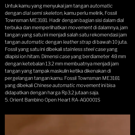
Untuk kamu yang menyukai jam tangan
automatic
dengan
dial
semi skeleton
, kamu perlu melirik,
Fossil
Townsman ME3181
. Hadir dengan bagian sisi dalam dial
terbuka dan memperlihatkan
movement
di dalamnya, jam
tangan yang satu ini menjadi salah satu rekomendasi jam
tangan
automatic
dengan
leather strap
di bawah 10 juta.
Fossil
yang satu ini dibekali
stainless steel case
yang
dilapisi ion hitam. Dimensi
case
yang berdiameter 48 mm
dengan ketebalan 13.2 mm membuatnya menjadi jam
tangan yang tampak maskulin ketika dikenakan di
pergelangan tangan kamu. Fossil Townsman ME3181
yang dibekali
Chinese automatic movement
ini bisa
didapatkan dengan harga Rp3,2 jutaan saja.
5. Orient Bambino Open Heart RA-AG0001S