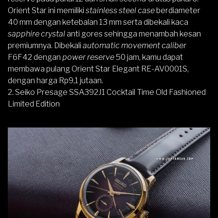
Orient Star
ini memiliki
stainless steel
case
berdiameter
40 mm dengan ketebalan 13 mm serta dibekali kaca
sapphire crystal
anti gores sehingga menambah kesan
premiumnya. Dibekali
automatic movement
caliber
F6F42 dengan
power reserve
50 jam,
kamu dapat
membawa pulang Orient Star Elegant RE-AV0001S,
dengan harga Rp9,1 jutaan.
2. Seiko Presage SSA392J1 Cocktail Time Old Fashioned
Limited Edition