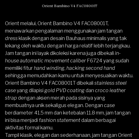
Orient Bambino V4 FAC08001T
Orient melalui,
Orient Bambino V4 FAC08001T
,
menawarkan pengalaman menggunakan jam tangan
dress
klasik dengan desain Bauhaus minimalis yang tak
lekang oleh waktu dengan harga relatif lebih terjangkau.
Jam tangan ini layak dikoleksi karena juga dibekali
in-
house automatic movement c
aliber
F6724 yang sudah
memiliki fitur
hand winding
,
hacking second hand
sehingga memudahkan kamu untuk menyesuaikan waktu.
Orient Bambino V4 FAC08001T dibekali
stainless steel
case
yang dilapisi
gold PVD coating
dan
croco leather
strap
dengan aksen merah pada sisinya yang
membuatnya unik sekaligus elegan. Dengan
case
berdiameter 41.5 mm dan ketebalan 11.8 mm, jam tangan
ini bisa menjadi
fashion statement
dalam berbagai
aktivitas formal kamu.
Tampil klasik, elegan dan sederhanaan, jam tangan Orient