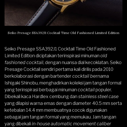
Seiko Presage SSA392J1 Cocktail Time Old Fashioned Limited Edition
Seiko Presage SSA392J1 Cocktail Time Old Fashioned
Limited Edition
diciptakan terinspirasi minuman
old
fashioned cocktail
, dengan nuansa dial kecoklatan. Seiko
Presage Cocktail sendiri pertama kali dirilis pada 2010
berkolaborasi dengan bartender
cocktail b
ernama
Ishigaki Shinobu, menghadirkan koleksi jam tangan formal
yang terinspirasi berbagai minuman
cocktail
populer.
Dibekali kaca Hardlex cembung dan
stainless steel case
yang dilapisi warna emas dengan diameter 40.5 mm serta
ketebalan 14.4 mm membuatnya cocok digunakan
sebagai jam tangan formal yang memukau. Jam tangan
yang dibekali
in-house automatic movement caliber