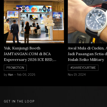
Yuk, Kunjungi Booth
Awal Mula di Cuekin, 
JAMTANGAN.COM di BCA
Jadi Pasangan Setia d
Expoversary 2026 ICE BSD,
Itulah Seiko Military
Banyak Diskon Jam Tangan,
PROMOTION
#SHAREYOURTIME
Cuma Sampai 8 Februari!
by
Han
Feb 06, 2026
Nov 19, 2024
GET IN THE LOOP