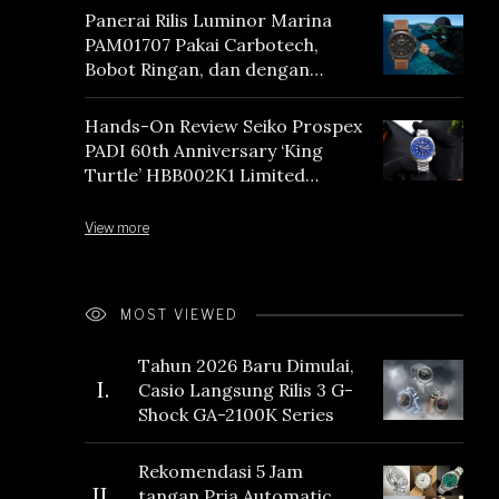
Panerai Rilis Luminor Marina
PAM01707 Pakai Carbotech,
Bobot Ringan, dan dengan
Vintage Vibes
Hands-On Review Seiko Prospex
PADI 60th Anniversary ‘King
Turtle’ HBB002K1 Limited
Edition
View more
MOST VIEWED
Tahun 2026 Baru Dimulai,
I.
Casio Langsung Rilis 3 G-
Shock GA-2100K Series
Rekomendasi 5 Jam
II.
tangan Pria Automatic