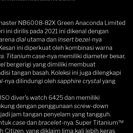
omaster NB6008-82X Green Anaconda Limited
i ini dirilis pada 2021 ini dikenal dengan
karena
dial
utama dan
insert bezel
-nya
 Kesan ini diperkuat oleh kombinasi warna
ya
.
Titanium case
-nya memiliki diameter besar,
el
bergerigi yang dimiliki membuat
si tangan basah. Koleksi ini juga dilengkapi
al
-nya dilindungi oleh
sapphire crystal
yang
ISO diver’s watch 6425 dan memiliki
didukung dengan penggunaan
screw-down
adi jam tangan penyelam yang tangguh.
untuk
case
dan
bracelet
-nya. Super Titanium™
Citizen, yang diklaim lima kali lebih keras