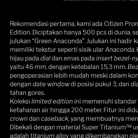
Rekomendasi pertama, kami ada
Citizen Pr
Edition
. Diciptakan hanya 500 pcs di dunia, ser
julukan “Green Anaconda”. Julukan ini hadir 
memiliki tekstur seperti sisik ular
Anaconda
.
hijau pada
dial
dan emas pada
insert bezel-n
yaitu 46 mm, dengan ketebalan 15,3 mm.
Bez
pengoperasian lebih mudah meski dalam kondi
dengan
date window
di posisi pukul 3, dan
di
tahan gores.
Koleksi
limited edition
ini memenuhi standar 
ketahanan air hingga 200 meter. Fitur ini 
crown
dan
caseback
, yang membuatnya menj
Dibekali dengan material Super Titanium™ 
adalah
titanium alloy
yang dikembangkan oleh 