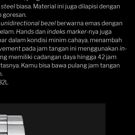
 steel
biasa. Material ini juga dilapisi dengan
p goresan.
n
unidirectional bezel
berwarna emas dengan
yelam.
Hands
dan
indeks marker
-nya juga
inar dalam kondisi minim cahaya, menambah
vement
pada jam tangan ini menggunakan
in-
ang memiliki cadangan daya hingga 42 jam
litasnya. Kamu bisa bawa pulang jam tangan
.
82L