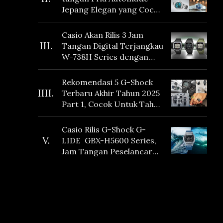
Jepang Elegan yang Cocok
Dikoleksi di 2026
Casio Akan Rilis 3 Jam
III.
Tangan Digital Terjangkau
W-738H Series dengan
Masa Baterai 10 Tahun
dan Fitur Vibration
Rekomendasi 5 G-Shock
IIII.
Terbaru Akhir Tahun 2025
Part 1, Cocok Untuk Tahun
Baru!
Casio Rilis G-Shock G-
V.
LIDE GBX-H5600 Series,
Jam Tangan Peselancar
yang dilengkapi Sensor
Heart Rate