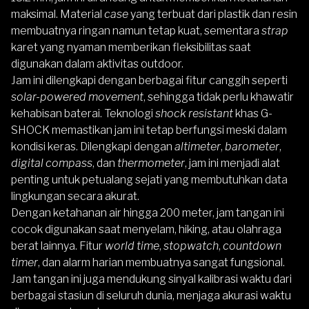
maksimal. Material
case
yang terbuat dari plastik dan resin
membuatnya ringan namun tetap kuat, sementara
strap
karet yang nyaman memberikan fleksibilitas saat
digunakan dalam aktivitas outdoor.
Jam ini dilengkapi dengan berbagai fitur canggih seperti
solar-powered movement
, sehingga tidak perlu khawatir
kehabisan baterai. Teknologi
shock resistant
khas
G-
SHOCK
memastikan jam ini tetap berfungsi meski dalam
kondisi keras. Dilengkapi dengan
altimeter
,
barometer
,
digital compass
, dan
thermometer
, jam ini menjadi alat
penting untuk petualang sejati yang membutuhkan data
lingkungan secara akurat.
Dengan ketahanan air hingga 200 meter, jam tangan ini
cocok digunakan saat menyelam, hiking, atau olahraga
berat lainnya. Fitur
world time
,
stopwatch
,
countdown
timer
, dan alarm harian membuatnya sangat fungsional.
Jam tangan ini juga mendukung sinyal kalibrasi waktu dari
berbagai stasiun di seluruh dunia, menjaga akurasi waktu