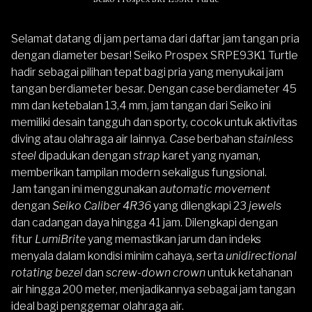
Selamat datang di jam pertama dari daftar jam tangan pria
dengan diameter besar!
Seiko Prospex SRPE93K1 Turtle
hadir sebagai pilihan tepat bagi pria yang menyukai jam
tangan berdiameter besar. Dengan
case
berdiameter 45
mm dan ketebalan 13,4 mm, jam tangan dari
Seiko
ini
memiliki desain tangguh dan sporty, cocok untuk aktivitas
diving atau olahraga air lainnya.
Case
berbahan
stainless
steel
dipadukan dengan
strap
karet yang nyaman,
memberikan tampilan modern sekaligus fungsional.
Jam tangan ini menggunakan
automatic movement
dengan
Seiko Caliber 4R36
yang dilengkapi 23
jewels
dan cadangan daya hingga 41 jam. Dilengkapi dengan
fitur
LumiBrite
yang memastikan jarum dan indeks
menyala dalam kondisi minim cahaya, serta
unidirectional
rotating bezel
dan
screw-down crown
untuk ketahanan
air hingga 200 meter, menjadikannya sebagai jam tangan
ideal bagi penggemar olahraga air.