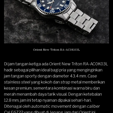
Orient New Triton RA-AC0K03L
Di jam tangan ketiga ada
Orient New Triton RA-AC0K03L
hadir sebagai pilihan ideal bagi pria yang menginginkan
jam tangan sporty dengan diameter 43.4 mm.
Case
stainless steel
yang kokoh dan
strap
metal memberikan
kesan premium, sementara kombinasi warna biru dan
merah menambah daya tarik visual. Dengan ketebalan
12.8 mm, jam ini tetap nyaman dipakai sehari-hari.
Ditenagai oleh
automatic movement
dengan
caliber
Cal.F6722
yang dibuat di Jepang, jam dari
Orient
ini