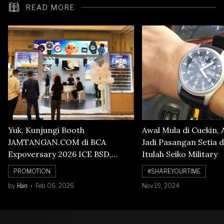
READ MORE
Yuk, Kunjungi Booth
Awal Mula di Cuekin, 
JAMTANGAN.COM di BCA
Jadi Pasangan Setia d
Expoversary 2026 ICE BSD,
Itulah Seiko Military
Banyak Diskon Jam Tangan,
PROMOTION
#SHAREYOURTIME
Cuma Sampai 8 Februari!
by
Han
Feb 06, 2026
Nov 19, 2024