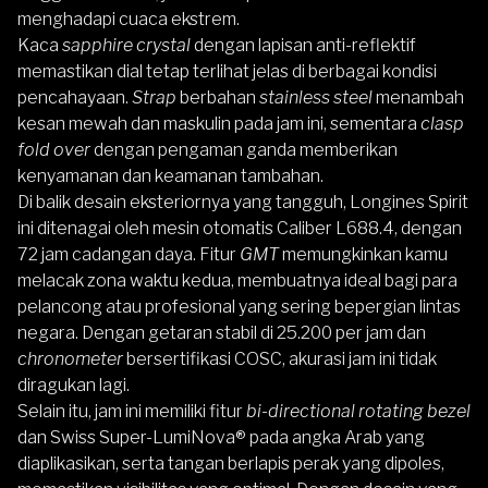
menghadapi cuaca ekstrem.
Kaca
sapphire crystal
dengan lapisan anti-reflektif
memastikan dial tetap terlihat jelas di berbagai kondisi
pencahayaan.
Strap
berbahan
stainless steel
menambah
kesan mewah dan maskulin pada jam ini, sementara
clasp
fold over
dengan pengaman ganda memberikan
kenyamanan dan keamanan tambahan.
Di balik desain eksteriornya yang tangguh, Longines Spirit
ini ditenagai oleh mesin otomatis Caliber L688.4, dengan
72 jam cadangan daya. Fitur
GMT
memungkinkan kamu
melacak zona waktu kedua, membuatnya ideal bagi para
pelancong atau profesional yang sering bepergian lintas
negara. Dengan getaran stabil di 25.200 per jam dan
chronometer
bersertifikasi COSC, akurasi jam ini tidak
diragukan lagi.
Selain itu, jam ini memiliki fitur
bi-directional rotating bezel
dan Swiss Super-LumiNova® pada angka Arab yang
diaplikasikan, serta tangan berlapis perak yang dipoles,