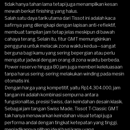
tidak hanya tahan lama tetapi juga menampilkan kesan
mewah berkat finishing yang halus.
Salah satu daya tarik utama dari Tissot ini adalah kaca
safirnya yang dilengkapi dengan lapisan anti-reflektif,
membuat tampilan jam tetap jelas meskipun di bawah
cahaya terang. Selain itu, fitur GMT memungkinkan
pengguna untuk melacak zona waktu kedua—sangat
berguna bagi kamu yang sering bepergian atau perlu
mengatur jadwal dengan orang di zona waktu berbeda.
Power reserve hingga 80 jam juga memberi keleluasaan
tanpa harus sering-sering melakukan winding pada mesin
otomatis ini.
Dengan harga yang kompetitif, yaitu Rp14.304.000, jam
tangan ini adalah kombinasi sempurna antara
fungsionalitas, presisi Swiss, dan keindahan desain klasik.
Sebagai jam tangan Swiss Made, Tissot T-Classic GMT
tak hanya menawarkan keindahan visual tetapi juga
performa andal dengan tingkat ketepatan yang tinggi,
menjadikannya pilihan ideal bagi kamu yang