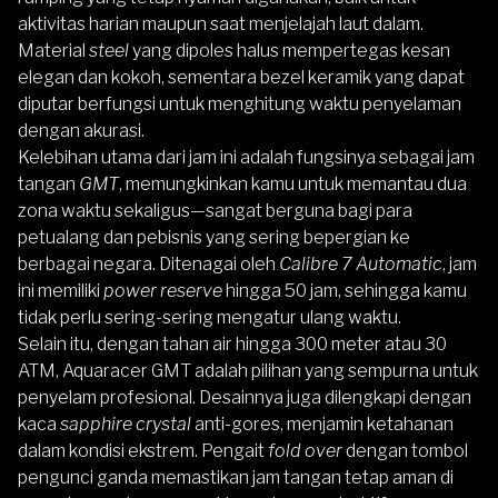
aktivitas harian maupun saat menjelajah laut dalam.
Material
steel
yang dipoles halus mempertegas kesan
elegan dan kokoh, sementara bezel keramik yang dapat
diputar berfungsi untuk menghitung waktu penyelaman
dengan akurasi.
Kelebihan utama dari jam ini adalah fungsinya sebagai jam
tangan
GMT
, memungkinkan kamu untuk memantau dua
zona waktu sekaligus—sangat berguna bagi para
petualang dan pebisnis yang sering bepergian ke
berbagai negara. Ditenagai oleh
Calibre 7 Automatic
, jam
ini memiliki
power reserve
hingga 50 jam, sehingga kamu
tidak perlu sering-sering mengatur ulang waktu.
Selain itu, dengan tahan air hingga 300 meter atau 30
ATM, Aquaracer GMT adalah pilihan yang sempurna untuk
penyelam profesional. Desainnya juga dilengkapi dengan
kaca
sapphire crystal
anti-gores, menjamin ketahanan
dalam kondisi ekstrem. Pengait
fold over
dengan tombol
pengunci ganda memastikan jam tangan tetap aman di