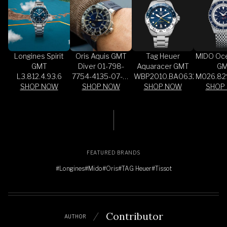
Longines Spirit
Oris Aquis GMT
Tag Heuer
MIDO Oce
GMT
Diver 01-798-
Aquaracer GMT
G
L3.812.4.93.6
7754-4135-07-4-
WBP2010.BA0632
M026.829
SHOP NOW
SHOP NOW
24-65EB
SHOP NOW
SHOP
FEATURED BRANDS
#Longines
#Mido
#Oris
#TAG Heuer
#Tissot
Contributor
AUTHOR