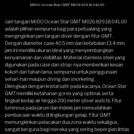
MIDO Ocean Star GMT M026.829.18.041.00
Jam tangan
MIDO Ocean Star GMT M026.829.18.041.00
adalah pilihan sempurna bagi para petualang yang
menginginkan jam tangan
diver
dengan fitur
GMT
.
Dengan diameter
case
40.5 mm dan ketebalan 13.4 mm,
jam ini memiliki ukuran ideal yang menyeimbangkan
kenyamanan dan visibilitas. Material
stainless steel
yang
digunakan pada
case
dan
strap
-nya memberikan kesan
kokoh dan tahan lama, sempurna untuk penggunaan
sehari-hari maupun
diving
dan
snorkeling
.
Dilengkapi dengan kristal safir pada kacanya,
Ocean Star
GMT
memiliki ketahanan gores yang optimal, serta
tingkat kedap air hingga 200 meter (
diver watch
). Fitur
luminous
pada jarum dan indeks jam memudahkan
pembacaan waktu di lingkungan gelap. Fitur
GMT
memungkinkan pelacakan dua zona waktu sekaligus,
sangat berguna bagi mereka yang sering bepergian lintas