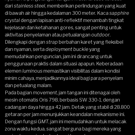
dari
stainless steel
, memberikan perlindungan yang kuat
di bawah air hingga kedalaman 300 meter. Kaca
sapphire
crystal
dengan lapisan anti-reflektif menambah tingkat
kejelasan dan ketahanan gores, sangat penting untuk
aktivitas penyelaman atau petualangan
outdoor
.
Dilengkapi dengan
strap
berbahan karet yang fleksibel
dan nyaman, serta
deployment buckle
yang
memudahkan penguncian, jam ini dirancang untuk
penggunaan praktis dalam situasi apapun. Keberadaan
elemen
luminous
memastikan visibilitas dalam kondisi
minim cahaya, menjadikannya ideal bagi para penyelam
dan petualang malam.
Pada bagian
movement
, jam tangan ini ditenagai oleh
mesin otomatis Oris 798, berbasis SW 330-1, dengan
cadangan daya hingga 42 jam. Detak yang stabil di 28.800
getaran per jam menunjukkan keandalan mekanisme ini.
Dengan fungsi
GMT
, jam ini memudahkan untuk melacak
zona waktu kedua, sangat berguna bagi mereka yang