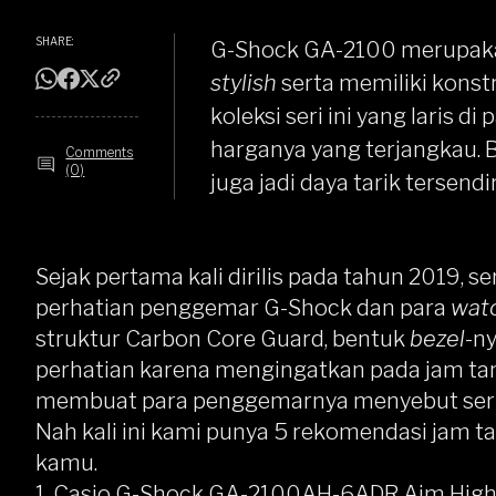
SHARE:
G-Shock GA-2100 merupakan
stylish
serta memiliki konst
koleksi seri ini yang laris d
harganya yang terjangkau. Be
Comments
(0)
juga jadi daya tarik tersendir
Sejak pertama kali dirilis pada tahun 2019, se
perhatian penggemar G-Shock dan para
watc
struktur Carbon Core Guard, bentuk
bezel
-n
perhatian karena mengingatkan pada jam tan
membuat para penggemarnya menyebut seri 
Nah kali ini kami punya 5 rekomendasi jam t
kamu.
1. Casio G-Shock GA-2100AH-6ADR Aim High 