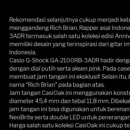
Rekomendasi selanjutnya cukup menjadi ke
menggandeng Rich Brian, Rapper asal Indone
3ADR
termasuk salah satu koleksi edisi Anni
memiliki desain yang terinspirasi dari gitar i
Indonesia.
Casio G-Shock GA-2100RB-3ADR hadir deng
dengan
dial
putih serta aksen
pink.
Pada
cas
membuat jam tangan ini eksklusif. Selain itu,
nama “Rich Brian” pada bagian atas.
Jam tangan CasiOak ini menggunakan konstr
diameter 45,4 mm dan tebal 11,8 mm. Dibeka
jam tangan ini bisa digunakan untuk berenang.
NeoBrite serta
double
LED untuk penerangan l
Harga salah satu koleksi CasiOak ini cukup 