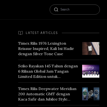
LATEST ARTICLES
Timex Rilis 1976 Lexington
Reissue Inspired, Kali Ini Hadir
dengan Silver Tone Case
Seiko Rayakan 145 Tahun dengan
6 Rilisan Global Jam Tangan
Limited Edition untuk
Menghormati Edo Purple,
Warna yang Mencerminkan
Timex Rilis Deepwater Meridian
Warisan Tokyo
200 Automatic GMT dengan
Kaca Safir dan Jubilee Style
Bracelet