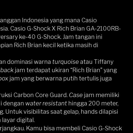
banggan Indonesia yang mana Casio
sia.
Casio G-Shock X Rich Brian GA-2100RB-
versary ke-40 G-Shock. Jam tangan ini
mpian Rich Brian kecil ketika masih di
an dominasi warna
turquoise
atau Tiffany
eback
jam terdapat ukiran “Rich Brian” yang
box
jam yang berwarna putih tertulis juga
uksi Carbon Core Guard.
Case
jam memiliki
li dengan
water resistant
hingga 200 meter,
 Untuk visibilitas saat gelap, hands dilapisi
ayar digital.
terjangkau. Kamu bisa membeli Casio G-Shock