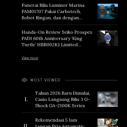
Panerai Rilis Luminor Marina
PAM01707 Pakai Carbotech,
Bobot Ringan, dan dengan
Vintage Vibes
Hands-On Review Seiko Prospex
PADI 60th Anniversary ‘King
Turtle’ HBB002K1 Limited
Edition
View more
MOST VIEWED
Tahun 2026 Baru Dimulai,
I.
Casio Langsung Rilis 3 G-
Shock GA-2100K Series
Rekomendasi 5 Jam
II.
tangan Pria Automatic