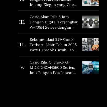
Jepang Elegan yang Cocok
Dikoleksi di 2026
Casio Akan Rilis 3 Jam
III.
Tangan Digital Terjangkau
W-738H Series dengan
Masa Baterai 10 Tahun
dan Fitur Vibration
Rekomendasi 5 G-Shock
IIII.
Terbaru Akhir Tahun 2025
Part 1, Cocok Untuk Tahun
Baru!
Casio Rilis G-Shock G-
V.
LIDE GBX-H5600 Series,
Jam Tangan Peselancar
yang dilengkapi Sensor
Heart Rate