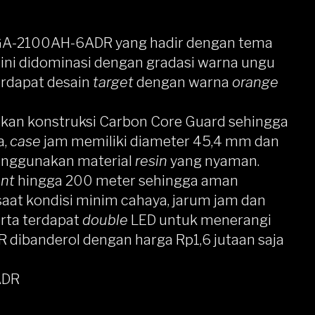
 GA-2100AH-6ADR
yang hadir dengan tema
 ini didominasi dengan gradasi warna ungu
erdapat desain
target
dengan warna
orange
n konstruksi Carbon Core Guard sehingga
a,
case
jam memiliki diameter 45,4 mm dan
nggunakan material
resin
yang nyaman.
ant
hingga 200 meter sehingga aman
saat kondisi minim cahaya, jarum jam dan
erta terdapat
double
LED untuk menerangi
 dibanderol dengan harga Rp1,6 jutaan saja
3ADR