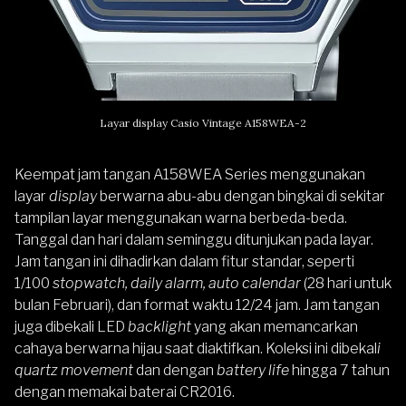
Layar display Casio Vintage A158WEA-2
Keempat jam tangan A158WEA Series menggunakan
layar
display
berwarna abu-abu dengan bingkai di sekitar
tampilan layar menggunakan warna berbeda-beda.
Tanggal dan hari dalam seminggu ditunjukan pada layar.
Jam tangan ini dihadirkan dalam fitur standar, seperti
1/100
stopwatch, daily alarm, auto calendar
(28 hari untuk
bulan Februari), dan format waktu 12/24 jam. Jam tangan
juga dibekali LED
backlight
yang akan memancarkan
cahaya berwarna hijau saat diaktifkan. Koleksi ini dibekal
i
quartz movement
dan dengan
battery life
hingga 7 tahun
dengan memakai baterai CR2016.