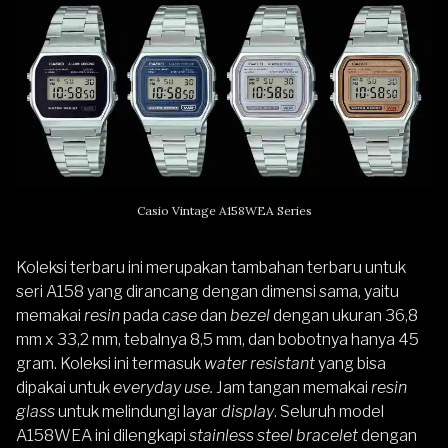
Casio Vintage A158WEA Series
Koleksi terbaru ini merupakan tambahan terbaru untuk
seri A158 yang dirancang dengan dimensi sama, yaitu
memakai
resin
pada
case
dan
bezel
dengan ukuran 36,8
mm x 33,2 mm, tebalnya 8,5 mm, dan bobotnya hanya 45
gram. Koleksi ini termasuk
water resistant
yang bisa
dipakai untuk
everyday use.
Jam tangan memakai
resin
glass
untuk melindungi layar
display
. Seluruh model
A158WEA ini dilengkapi
stainless steel bracelet
dengan