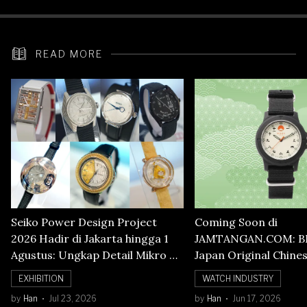
READ MORE
Seiko Power Design Project
Coming Soon di
2026 Hadir di Jakarta hingga 1
JAMTANGAN.COM: B
Agustus: Ungkap Detail Mikro di
Japan Original Chine
Balik Seni Watchmaking
Numerals Watch
EXHIBITION
WATCH INDUSTRY
by
Han
Jul 23, 2026
by
Han
Jun 17, 2026