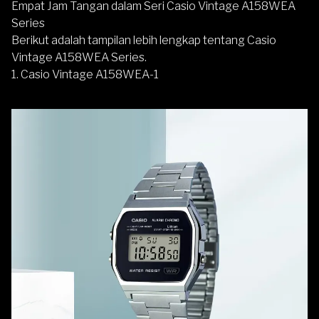
Empat Jam Tangan dalam Seri Casio Vintage A158WEA
Series
Berikut adalah tampilan lebih lengkap tentang Casio
Vintage A158WEA Series.
1. Casio Vintage A158WEA-1