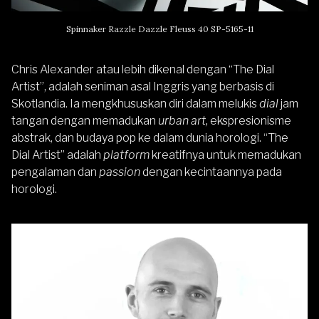
Spinnaker Razzle Dazzle Fleuss 40 SP-5165-11
Chris Alexander atau lebih dikenal dengan “The Dial
Artist”, adalah seniman asal Inggris yang berbasis di
Skotlandia. Ia mengkhususkan diri dalam melukis
dial
jam
tangan dengan memadukan
urban art,
ekspresionisme
abstrak, dan budaya pop ke dalam dunia horologi. “The
Dial Artist” adalah
platform
kreatifnya untuk memadukan
pengalaman dan
passion
dengan kecintaannya pada
horologi.