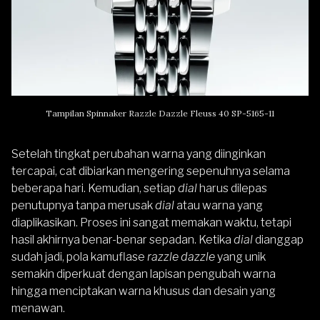
Tampilan Spinnaker Razzle Dazzle Fleuss 40 SP-5165-11
Setelah tingkat perubahan warna yang diinginkan
tercapai, cat dibiarkan mengering sepenuhnya selama
beberapa hari. Kemudian, setiap
dial
harus dilepas
penutupnya tanpa merusak
dial
atau warna yang
diaplikasikan. Proses ini sangat memakan waktu, tetapi
hasil akhirnya benar-benar sepadan. Ketika
dial
dianggap
sudah jadi, pola kamuflase
razzle dazzle
yang unik
semakin diperkuat dengan lapisan pengubah warna
hingga menciptakan warna khusus dan desain yang
menawan.