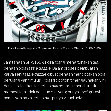
Pola kamuflase pada Spinnaker Razzle Dazzle Fleuss 40 SP-5165-11
Jam tangan SP-5165-11 dirancang menggunakan
dial
dengan pola
razzle dazzle.
Dalam proses pembuatan,
karya seni
razzle dazzle
dibuat dengan menciptakan pola
berulang yang mulus. Pola ini dipotong menggunakan vinil
dan diaplikasikan ke setiap
dial
secara manual untuk
memastikan tidak ada dua
dial
yang punya konfigurasi
sama, sehingga setiap
dial
punya visual unik.