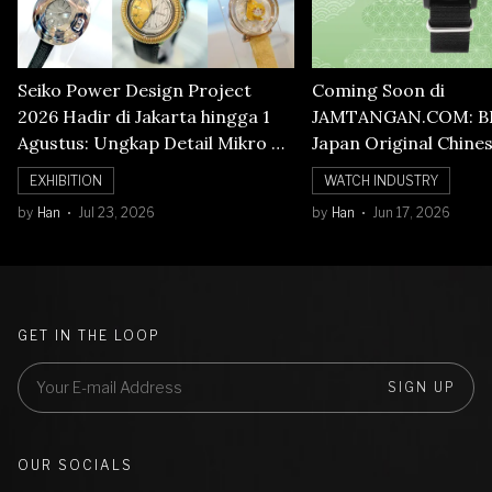
Seiko Power Design Project
Coming Soon di
2026 Hadir di Jakarta hingga 1
JAMTANGAN.COM: B
Agustus: Ungkap Detail Mikro di
Japan Original Chine
Balik Seni Watchmaking
Numerals Watch
EXHIBITION
WATCH INDUSTRY
by
Han
Jul 23, 2026
by
Han
Jun 17, 2026
GET IN THE LOOP
SIGN UP
OUR SOCIALS