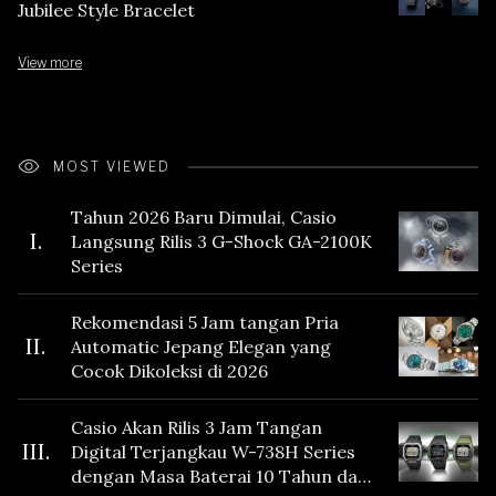
Jubilee Style Bracelet
View more
MOST VIEWED
Tahun 2026 Baru Dimulai, Casio
I.
Langsung Rilis 3 G-Shock GA-2100K
Series
Rekomendasi 5 Jam tangan Pria
II.
Automatic Jepang Elegan yang
Cocok Dikoleksi di 2026
Casio Akan Rilis 3 Jam Tangan
III.
Digital Terjangkau W-738H Series
dengan Masa Baterai 10 Tahun dan