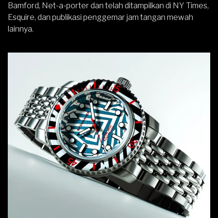
Bamford, Net-a-porter dan telah ditampilkan di NY Times,
Esquire, dan publikasi penggemar jam tangan mewah
lainnya.