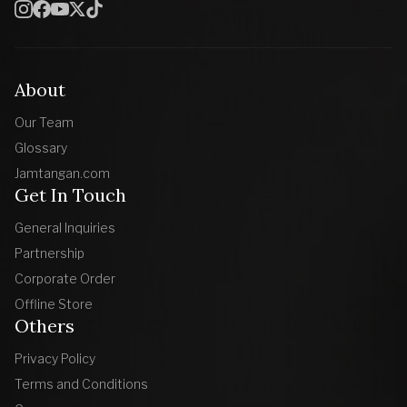
About
Our Team
Glossary
Jamtangan.com
Get In Touch
General Inquiries
Partnership
Corporate Order
Offline Store
Others
Privacy Policy
Terms and Conditions