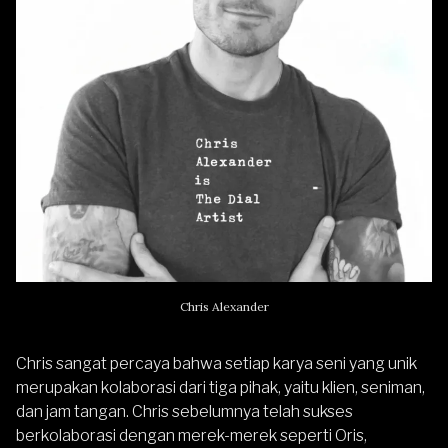
Chris Alexander
Chris sangat percaya bahwa setiap karya seni yang unik
merupakan kolaborasi dari tiga pihak, yaitu klien, seniman,
dan jam tangan. Chris sebelumnya telah sukses
berkolaborasi dengan merek-merek seperti Oris,