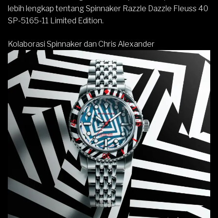
lebih lengkap tentang Spinnaker Razzle Dazzle Fleuss 40
SP-5165-11 Limited Edition.
Kolaborasi Spinnaker dan Chris Alexander