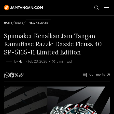
HOME
NEWS
NEW RELEASE
Spinnaker Kenalkan Jam Tangan
Kamuflase Razzle Dazzle Fleuss 40
SP-5165-11 Limited Edition
by
Han
Feb 23, 2026
5 min read
Comments (0)