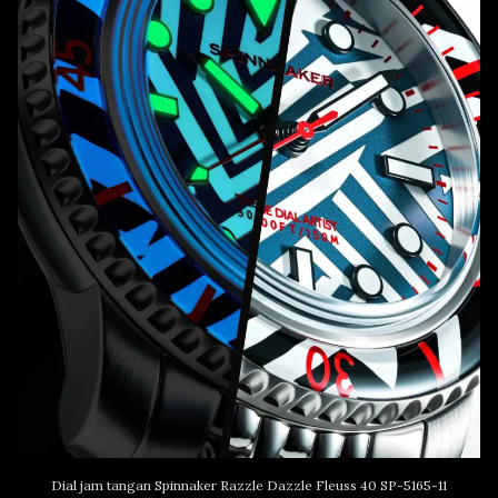
Dial jam tangan Spinnaker Razzle Dazzle Fleuss 40 SP-5165-11