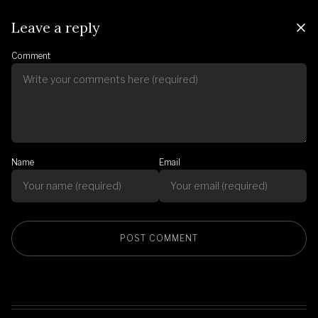
Leave a reply
Comment
Name
Email