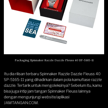
Packaging Spinnaker Razzle Dazzle Fleuss 40 SP-5165-11
Itu dia rilisan terbaru Spinnaker Razzle Dazzle Fleuss 40
SP-5165-11 yang dihadirkan dalam pola kamuflase
razzle
dazzle
. Tertarik untuk mengoleksinya? Sebelum itu, kamu
bisa juga intip jam tangan
Spinnaker Fleuss
lainnya
dengan mengunjungi
website
/aplikasi
JAMTANGAN.COM
.