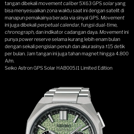
tangan dibekali
movement caliber
5X63 GPS
solar
yang
bisa menyesuaikan zona waktu saat ini dengan satelit di
manapun pemakainya berada via sinyal GPS.
Movement
ini juga dibekali
perpetual calendar
, fungsi
dual-time,
chronograph,
dan indikator cadangan daya.
Movement
ini
punya
power reserve
selama kurang lebih enam bulan
dengan sekali pengisian penuh dan akurasinya ±15 detik
per bulan. Jam tangan ini juga tahan magnet hingga 4.800
A/m.
Seiko Astron GPS Solar HAB005J1 Limited Edition