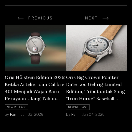
PREVIOUS
NEXT
Oris Hölstein Edition 2026:
Oris Big Crown Pointer
Ketika Artelier dan Calibre
Date Lou Gehrig Limited
401 Menjadi Wajah Baru
Edition, Tribut untuk Sang
Perayaan Ulang Tahun
“Iron Horse” Baseball
Oris
Amerika
NEW RELEASE
NEW RELEASE
by
Han
Jun 03, 2026
by
Han
Jun 04, 2026