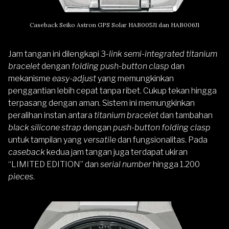
Caseback Seiko Astron GPS Solar HAB005J1 dan HAB006J1
Jam tangan ini dilengkapi 3-
link semi-integrated titanium
bracelet
dengan
folding push-button clasp
dan
mekanisme
easy-adjust
yang memungkinkan
penggantian lebih cepat tanpa ribet. ​​Cukup tekan hingga
terpasang dengan aman. Sistem ini memungkinkan
peralihan instan antara
titanium bracelet
dan tambahan
black silicone strap
dengan
push-button folding clasp
untuk tampilan yang
versatile
dan fungsionalitas. Pada
caseback
kedua jam tangan juga terdapat ukiran
“LIMITED EDITION” dan
serial number
hingga 1.200
pieces
.