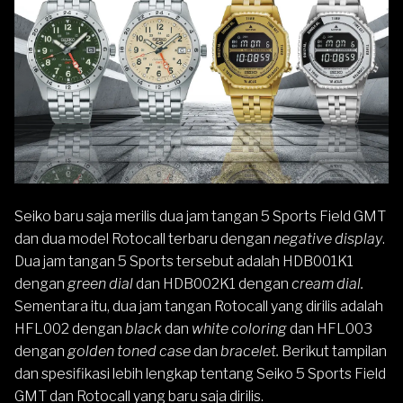
Seiko
baru saja merilis dua jam tangan
5 Sports Field
GMT
dan dua model
Rotocall
terbaru dengan
negative display
.
Dua jam tangan 5 Sports tersebut adalah HDB001K1
dengan
green dial
dan HDB002K1 dengan
cream dial.
Sementara itu, dua jam tangan Rotocall yang dirilis adalah
HFL002 dengan
black
dan
white coloring
dan HFL003
dengan
golden toned case
dan
bracelet.
Berikut tampilan
dan spesifikasi lebih lengkap tentang Seiko 5 Sports Field
GMT dan Rotocall yang baru saja dirilis.