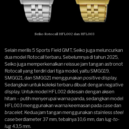
Seiko Rotocall HFL002 dan HFL003
Selain merilis 5 Sports Field GMT, Seiko juga meluncurkan
dua model Rotocall terbaru. Sebelumnya di tahun 2025,
Seiko juga memperkenalkan
reissue jam tangan astronot
Rotocall
yang terdiri dari tiga model, yaitu SMGG19,
SMGG21, dan SMGG21 menggunakan
positive display.
Sedangkan untuk koleksi terbaru dibuat dengan
negative
display.
Untuk model HFL002 didesain dengan aksen
hitam – putih menyerupai warna panda, sedangkan model
HFL003 menggunakan warna keemasan pada
case
dan
bracelet
. Kedua jam tangan menggunakan
stainless steel
case
berdiameter 37 mm, tebalnya 10,6 mm, dan
lug-to-
lug
43,5 mm.