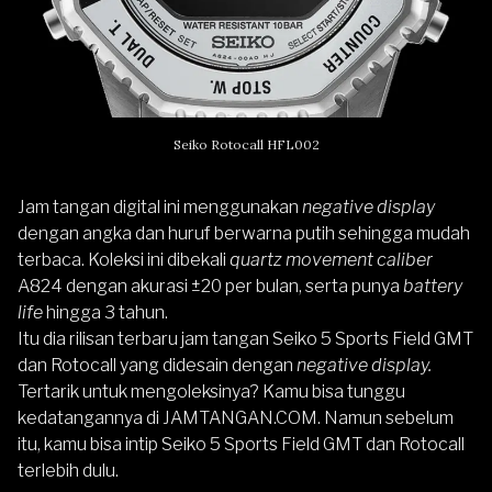
Seiko Rotocall HFL002
Jam tangan digital ini menggunakan
negative display
dengan angka dan huruf berwarna putih sehingga mudah
terbaca. Koleksi ini dibekali
quartz movement caliber
A824 dengan akurasi ±20 per bulan, serta punya
battery
life
hingga 3 tahun.
Itu dia rilisan terbaru jam tangan Seiko 5 Sports Field GMT
dan Rotocall yang didesain dengan
negative display.
Tertarik untuk mengoleksinya? Kamu bisa tunggu
kedatangannya di
JAMTANGAN.COM
. Namun sebelum
itu, kamu bisa intip
Seiko 5 Sports
Field GMT dan
Rotocall
terlebih dulu.