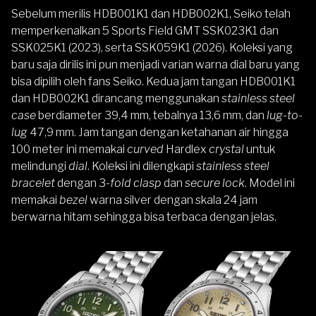
Sebelum merilis HDB001K1 dan HDB002K1, Seiko telah
memperkenalkan
5 Sports Field GMT
SSK023K1 dan
SSK025K1 (2023), serta SSK059K1 (2026). Koleksi yang
baru saja dirilis ini pun menjadi varian warna dial baru yang
bisa dipilih oleh fans Seiko. Kedua jam tangan HDB001K1
dan HDB002K1 dirancang menggunakan
stainless steel
case
berdiameter 39,4 mm, tebalnya 13,6 mm, dan
lug-to-
lug
47,9 mm. Jam tangan dengan ketahanan air hingga
100 meter ini memakai
curved
Hardlex
crystal
untuk
melindungi
dial
. Koleksi ini dilengkapi
stainless steel
bracelet
dengan 3-
fold clasp
dan
secure lock
. Model ini
memakai
bezel
warna silver dengan skala 24 jam
berwarna hitam sehingga bisa terbaca dengan jelas.