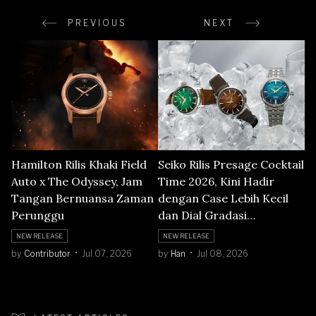
PREVIOUS
NEXT
Hamilton Rilis Khaki Field
Seiko Rilis Presage Cocktail
Auto x The Odyssey, Jam
Time 2026, Kini Hadir
Tangan Bernuansa Zaman
dengan Case Lebih Kecil
Perunggu
dan Dial Gradasi
Bertekstur
NEW RELEASE
NEW RELEASE
by
Contributor
Jul 07, 2026
by
Han
Jul 08, 2026