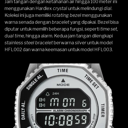
Jam tangan dengan ketahanan air hingga 100 meter ini
menggunakan Hardlex
crystal
untuk melindungi
dial
.
Koleksi ini juga memiliki
rotating bezel
menggunakan
warna senada dengan
bracelet
yang dipakai. Bezel bisa
diputar untuk memilih beberapa fungsi, seperti
time set,
dual time,
hingga alarm. Kedua jam tangan dilengkapi
stainless steel bracelet
berwarna
silver
untuk model
HFL002 dan warna keemasan untuk model HFL003.