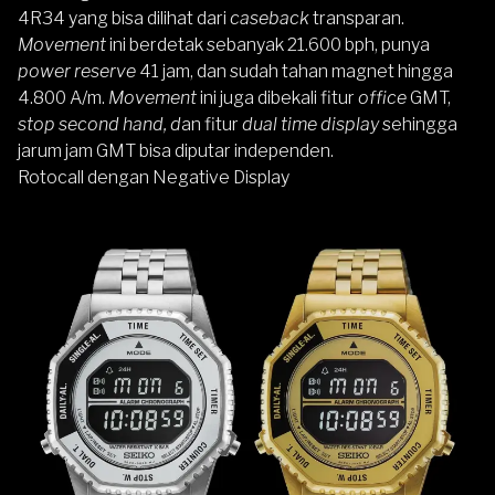
4R34 yang bisa dilihat dari
caseback
transparan.
Movement
ini berdetak sebanyak 21.600 bph, punya
power reserve
41 jam, dan sudah tahan magnet hingga
4.800 A/m.
Movement
ini juga dibekali fitur
office
GMT,
stop second hand, d
an fitur
dual time display
sehingga
jarum jam GMT bisa diputar independen.
Rotocall dengan Negative Display