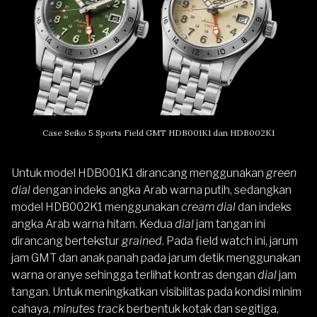
Case Seiko 5 Sports Field GMT HDB001K1 dan HDB002K1
Untuk model HDB001K1 dirancang menggunakan
green
dial
dengan indeks angka Arab warna putih, sedangkan
model HDB002K1 menggunakan
cream dial
dan indeks
angka Arab warna hitam. Kedua
dial
jam tangan ini
dirancang bertekstur
grained
. Pada field watch ini, jarum
jam GMT dan anak panah pada jarum detik menggunakan
warna oranye sehingga terlihat kontras dengan
dial
jam
tangan. Untuk meningkatkan visibilitas pada kondisi minim
cahaya,
minutes track
berbentuk kotak dan segitiga,