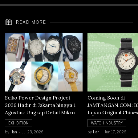
READ MORE
Seiko Power Design Project
Coming Soon di
2026 Hadir di Jakarta hingga 1
JAMTANGAN.COM: B
Agustus: Ungkap Detail Mikro di
Japan Original Chine
Balik Seni Watchmaking
Numerals Watch
EXHIBITION
WATCH INDUSTRY
by
Han
Jul 23, 2026
by
Han
Jun 17, 2026