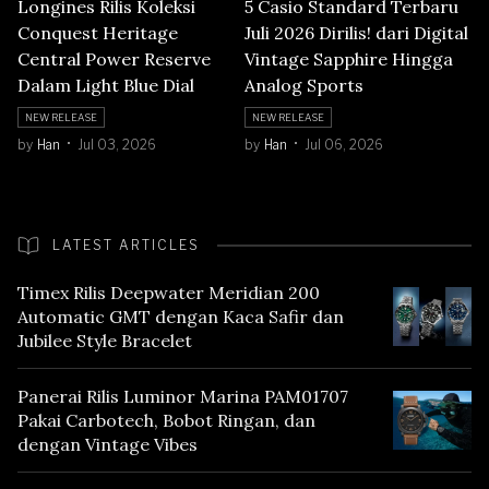
Longines Rilis Koleksi
5 Casio Standard Terbaru
Conquest Heritage
Juli 2026 Dirilis! dari Digital
Central Power Reserve
Vintage Sapphire Hingga
Dalam Light Blue Dial
Analog Sports
NEW RELEASE
NEW RELEASE
by
Han
Jul 03, 2026
by
Han
Jul 06, 2026
LATEST ARTICLES
Timex Rilis Deepwater Meridian 200
Automatic GMT dengan Kaca Safir dan
Jubilee Style Bracelet
Panerai Rilis Luminor Marina PAM01707
Pakai Carbotech, Bobot Ringan, dan
dengan Vintage Vibes