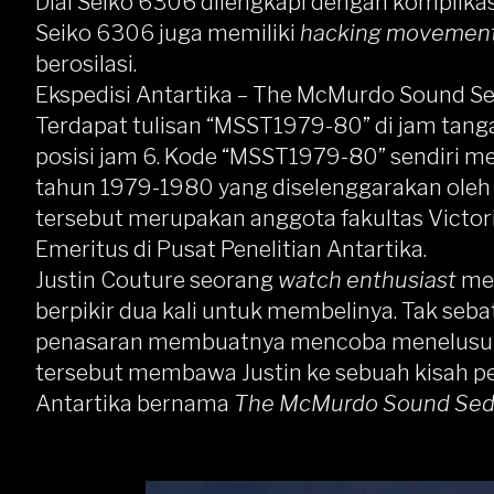
Dial Seiko 6306
dilengkapi dengan komplikasi 
Seiko 6306 juga memiliki
hacking movemen
berosilasi.
Ekspedisi Antartika – The McMurdo Sound S
Terdapat tulisan “MSST1979-80” di jam tanga
posisi jam 6. Kode “MSST1979-80” sendiri mer
tahun 1979-1980 yang diselenggarakan ole
tersebut merupakan anggota fakultas Victori
Emeritus di Pusat Penelitian Antartika.
Justin Couture seorang
watch enthusiast
men
berpikir dua kali untuk membelinya. Tak seba
penasaran membuatnya mencoba menelusuri
tersebut membawa Justin ke sebuah kisah pen
Antartika bernama
The McMurdo Sound Sedi