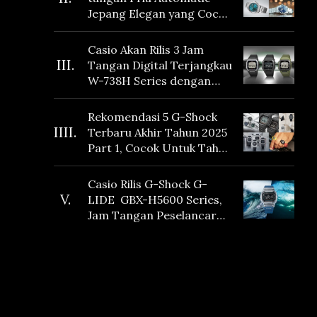
Jepang Elegan yang Cocok
Dikoleksi di 2026
Casio Akan Rilis 3 Jam
III.
Tangan Digital Terjangkau
W-738H Series dengan
Masa Baterai 10 Tahun
dan Fitur Vibration
Rekomendasi 5 G-Shock
IIII.
Terbaru Akhir Tahun 2025
Part 1, Cocok Untuk Tahun
Baru!
Casio Rilis G-Shock G-
V.
LIDE GBX-H5600 Series,
Jam Tangan Peselancar
yang dilengkapi Sensor
Heart Rate