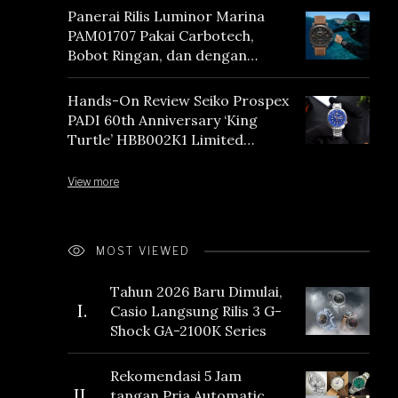
Panerai Rilis Luminor Marina
PAM01707 Pakai Carbotech,
Bobot Ringan, dan dengan
Vintage Vibes
Hands-On Review Seiko Prospex
PADI 60th Anniversary ‘King
Turtle’ HBB002K1 Limited
Edition
View more
MOST VIEWED
Tahun 2026 Baru Dimulai,
I.
Casio Langsung Rilis 3 G-
Shock GA-2100K Series
Rekomendasi 5 Jam
II.
tangan Pria Automatic