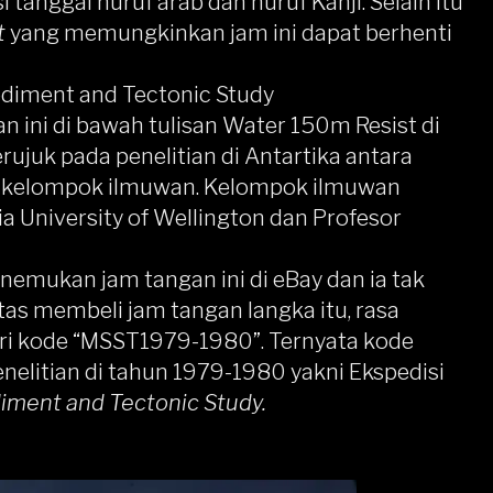
tanggal huruf arab dan huruf Kanji. Selain itu
t
yang memungkinkan jam ini dapat berhenti
ediment and Tectonic Study
n ini di bawah tulisan Water 150m Resist di
ujuk pada penelitian di Antartika antara
h kelompok ilmuwan. Kelompok ilmuwan
a University of Wellington dan Profesor
emukan jam tangan ini di eBay dan ia tak
tas membeli jam tangan langka itu, rasa
 kode “MSST1979-1980”. Ternyata kode
elitian di tahun 1979-1980 yakni Ekspedisi
ment and Tectonic Study.