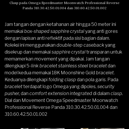
Clasp pada Omega Speedmaster Moonwatch Professional Reverse
Panda 310.30.42.50.01.004 dan 310.60.42.50.01.002
Jam tangan dengan ketahanan air hingga 50 meter ini
memakai
box-shaped sapphire crystal
yang anti gores
dengan lapisan anti reflektif pada sisi bagian dalam.
Koleksi ini menggunakan
double-step caseback
yang
disekrup dan memakai
sapphire crystal
transparan untuk
memamerkan
movement
yang dipakai. Jam tangan
dilengkapi 5
-link bracelet
stainless steel bracelet
dan
model kedua memakai 18K Moonshine Gold
bracelet
.
Keduanya dilengkapi
folding clasp
dan pola garis. Pada
bracelet
terdapat logo Omega yang dipoles,
security
pusher,
dan
comfort extension integrated
di dalam
clasp.
Dial dan Movement Omega Speedmaster Moonwatch
Professional Reverse Panda 310.30.42.50.01.004 dan
310.60.42.50.01.002