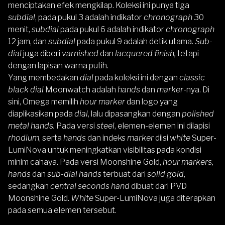
menciptakan efek mengkilap. Koleksi ini punya tiga
subdial
, pada pukul 3 adalah indikator
chronograph
30
menit,
subdial
pada pukul 6 adalah indikator
chronograph
12 jam, dan
subdial
pada pukul 9 adalah detik utama.
Sub-
dial
juga diberi
varnished
dan
lacquered finish,
tetapi
dengan lapisan warna putih.
Yang membedakan
dial
pada koleksi ini dengan
classic
black dial
Moonwatch adalah
hands
dan
marker
-nya. Di
sini, Omega memilih
hour marker
dan logo yang
diaplikasikan pada
dial
, lalu dipasangkan dengan
polished
metal hands.
Pada versi
steel
, elemen-elemen ini dilapisi
rhodium
, serta
hands
dan indeks
marker
diisi
white
Super-
LumiNova untuk meningkatkan visibilitas pada kondisi
minim cahaya. Pada versi Moonshine Gold,
hour markers,
hands
dan
sub-dial hands
terbuat dari
solid gold
,
sedangkan
central seconds hand
dibuat dari PVD
Moonshine Gold.
White
Super-LumiNova juga diterapkan
pada semua elemen tersebut.