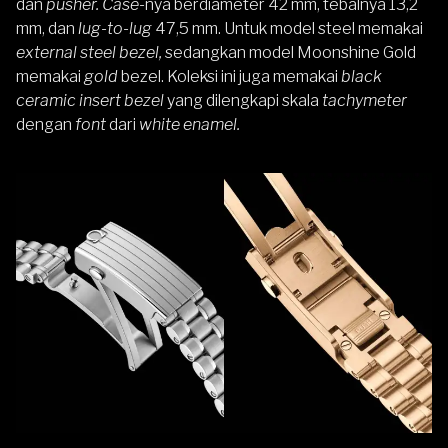
dan
pusher. Case
-nya berdiameter 42 mm, tebalnya 13,2
mm, dan
lug-to-lug
47,5 mm. Untuk model steel memakai
external steel bezel,
sedangkan model Moonshine Gold
memakai
gold
bezel. Koleksi ini juga memakai
black
ceramic insert bezel
yang dilengkapi skala
tachymeter
dengan
font
dari
white enamel.