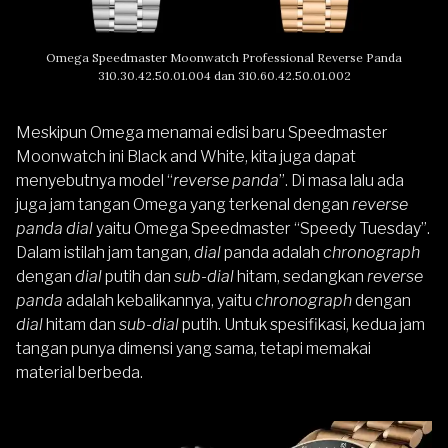
Omega Speedmaster Moonwatch Professional Reverse Panda
310.30.42.50.01.004 dan 310.60.42.50.01.002
Meskipun Omega menamai edisi baru Speedmaster
Moonwatch ini Black and White, kita juga dapat
menyebutnya model “
reverse panda
”. Di masa lalu ada
juga jam tangan Omega yang terkenal dengan
reverse
panda dial
yaitu Omega Speedmaster “Speedy Tuesday”.
Dalam istilah jam tangan,
dial
panda adalah
chronograph
dengan
dial
putih dan
sub-dial
hitam, sedangkan
reverse
panda
adalah kebalikannya, yaitu
chronograph
dengan
dial
hitam dan
sub-dial
putih. Untuk spesifikasi, kedua jam
tangan punya dimensi yang sama, tetapi memakai
material berbeda.