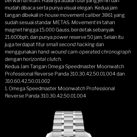
berwarna hitam. Hasilnya adalah
dial
yang jernih dan
mudah dibaca serta punya visual elegan. Kedua jam
tangan dibekali
in-house movement caliber
3861 yang
sudah sesuai standar METAS.
Movement
ini tahan
magnet hingga 15.000 Gauss, berdetak sebanyak
21.600bph, dan punya
power reserve
50 jam. Selain itu
juga terdapat fitur
small second hacking
dan
menggunakan
hand-wound cam-operated chronograph
dengan
horizontal clutch.
Kedua Jam Tangan Omega Speedmaster Moonwatch
Professional Reverse Panda 310.30.42.50.01.004 dan
310.60.42.50.01.002
1. Omega Speedmaster Moonwatch Professional
Reverse Panda 310.30.42.50.01.004