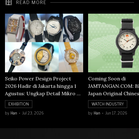
READ MORE
Seiko Power Design Project
Coming Soon di
2026 Hadir di Jakarta hingga 1
JAMTANGAN.COM: B
Agustus: Ungkap Detail Mikro di
Japan Original Chine
Balik Seni Watchmaking
Numerals Watch
EXHIBITION
WATCH INDUSTRY
by
Han
Jul 23, 2026
by
Han
Jun 17, 2026