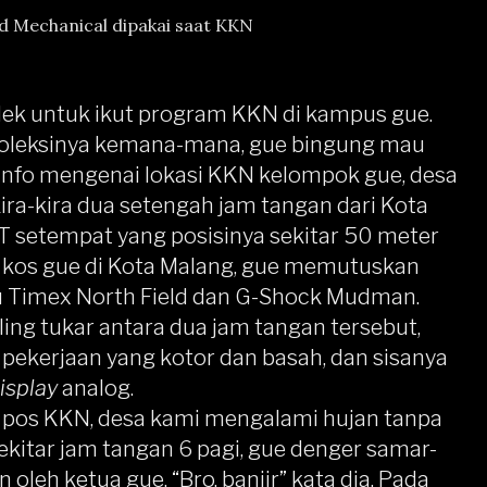
d Mechanical dipakai saat KKN
dek untuk ikut program KKN di kampus gue.
oleksinya kemana-mana, gue bingung mau
 info mengenai lokasi KKN kelompok gue, desa
, kira-kira dua setengah jam tangan dari Kota
T setempat yang posisinya sekitar 50 meter
ri kos gue di Kota Malang, gue memutuskan
 Timex North Field dan
G-Shock Mudman
.
ing tukar antara dua jam tangan tersebut,
pekerjaan yang kotor dan basah, dan sisanya
isplay
analog.
n pos KKN, desa kami mengalami hujan tanpa
sekitar jam tangan 6 pagi, gue denger samar-
leh ketua gue. “Bro, banjir” kata dia. Pada