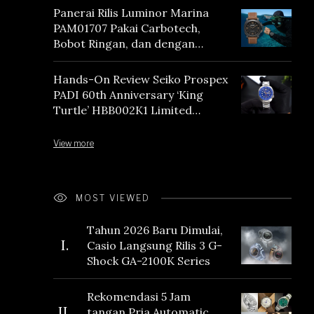
Panerai Rilis Luminor Marina
PAM01707 Pakai Carbotech,
Bobot Ringan, dan dengan
Vintage Vibes
Hands-On Review Seiko Prospex
PADI 60th Anniversary ‘King
Turtle’ HBB002K1 Limited
Edition
View more
MOST VIEWED
Tahun 2026 Baru Dimulai,
I.
Casio Langsung Rilis 3 G-
Shock GA-2100K Series
Rekomendasi 5 Jam
II.
tangan Pria Automatic