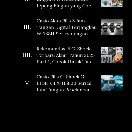
Jepang Elegan yang Cocok
Dikoleksi di 2026
Casio Akan Rilis 3 Jam
III.
Tangan Digital Terjangkau
W-738H Series dengan
Masa Baterai 10 Tahun
dan Fitur Vibration
Rekomendasi 5 G-Shock
IIII.
Terbaru Akhir Tahun 2025
Part 1, Cocok Untuk Tahun
Baru!
Casio Rilis G-Shock G-
V.
LIDE GBX-H5600 Series,
Jam Tangan Peselancar
yang dilengkapi Sensor
Heart Rate