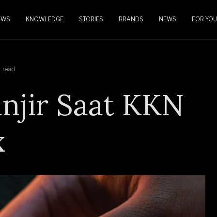
EWS
KNOWLEDGE
STORIES
BRANDS
NEWS
FOR YOU
 read
njir Saat KKN
x