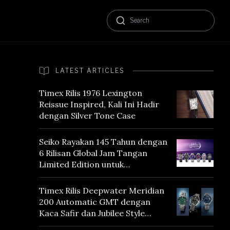
LATEST ARTICLES
Timex Rilis 1976 Lexington
Reissue Inspired, Kali Ini Hadir
dengan Silver Tone Case
Seiko Rayakan 145 Tahun dengan
6 Rilisan Global Jam Tangan
Limited Edition untuk
Menghormati Edo Purple,
Warna yang Mencerminkan
Timex Rilis Deepwater Meridian
Warisan Tokyo
200 Automatic GMT dengan
Kaca Safir dan Jubilee Style
Bracelet