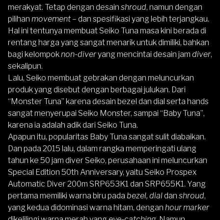
merakyat. Tetap dengan desain
shroud
, namun dengan
pilihan
movement
– dan spesifikasi yang lebih terjangkau.
Hal ini tentunya membuat Seiko Tuna masa kini berada di
rentang harga yang sangat menarik untuk dimiliki, bahkan
bagi kelompok
non-diver
yang mencintai desain jam
diver
,
sekalipun.
Lalu, Seiko membuat gebrakan dengan meluncurkan
produk yang disebut dengan berbagai julukan. Dari
“Monster Tuna” karena desain bezel dan dial serta hands
sangat menyerupai Seiko Monster, sampai “Baby Tuna”,
karena ia adalah adik dari Seiko Tuna.
Apapun itu, popularitas Baby Tuna sangat sulit diabaikan.
Dan pada 2015 lalu, dalam rangka memperingati ulang
tahun ke 50 jam diver Seiko, perusahaan ini meluncurkan
Special Edition 50th Anniversary, yaitu Seiko Prospex
Automatic Diver 200m SRP653K1 dan SRP655K1. Yang
pertama memiliki warna biru pada
bezel, dial
dan
shroud
,
yang kedua didominasi warna hitam, dengan
hour marker
dikelilingi warna merah yang
eye-catching
. Namun,