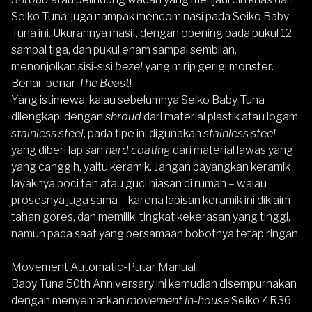
Seiko Tuna, juga nampak mendominasi pada Seiko Baby
Tuna ini. Ukurannya masif, dengan opening pada pukul 12
sampai tiga, dan pukul enam sampai sembilan,
menonjolkan sisi-sisi
bezel
yang mirip gerigi monster.
Benar-benar
The Beast
!
Yang istimewa, kalau sebelumnya Seiko Baby Tuna
dilengkapi dengan
shroud
dari material plastik atau logam
stainless steel
, pada tipe ini digunakan
stainless steel
yang diberi lapisan
hard coating
dari material lawas yang
yang canggih, yaitu keramik. Jangan bayangkan keramik
layaknya poci teh atau guci hiasan di rumah – walau
prosesnya juga sama – karena lapisan keramik ini diklaim
tahan gores, dan memiliki tingkat kekerasan yang tinggi,
namun pada saat yang bersamaan bobotnya tetap ringan.
Movement Automatic-Putar Manual
Baby Tuna 50th Anniversary ini kemudian disempurnakan
dengan menyematkan
movement in-house
Seiko 4R36