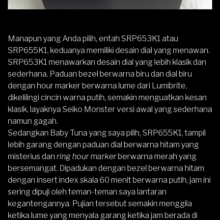
Manapun yang Anda pilih, entah SRP653K1 atau
SRP655K1, keduanya memiliki desain dial yang menawan.
SRP653K1 menawarkan desain dial yang lebih klasik dan
sederhana. Paduan bezel berwarna biru dan dial biru
dengan hour marker berwarna lume dari Lumibrite,
dikelilingi cincin warna putih, semakin menguatkan kesan
klasik, layaknya Seiko Monster versi awal yang sederhana
namun gagah.
Sedangkan Baby Tuna yang saya pilih, SRP655K1, tampil
lebih garang dengan paduan dial berwarna hitam yang
misterius dan
ring hour marker
berwarna merah yang
bersemangat. Dipadukan dengan bezel berwarna hitam
dengan insert index skala 60 menit berwarna putih, jam ini
sering dipuji oleh teman-teman saya lantaran
kegantengannya. Pujian tersebut semakin menggila
ketika lume yang menyala garang ketika jam berada di