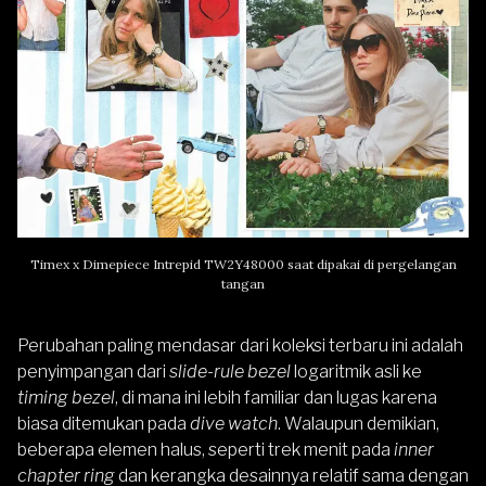
Timex x Dimepiece Intrepid TW2Y48000 saat dipakai di pergelangan
tangan
Perubahan paling mendasar dari koleksi terbaru ini adalah
penyimpangan dari
slide-rule bezel
logaritmik asli ke
timing bezel
, di mana ini lebih familiar dan lugas karena
biasa ditemukan pada
dive watch
. Walaupun demikian,
beberapa elemen halus, seperti trek menit pada
inner
chapter ring
dan kerangka desainnya relatif sama dengan