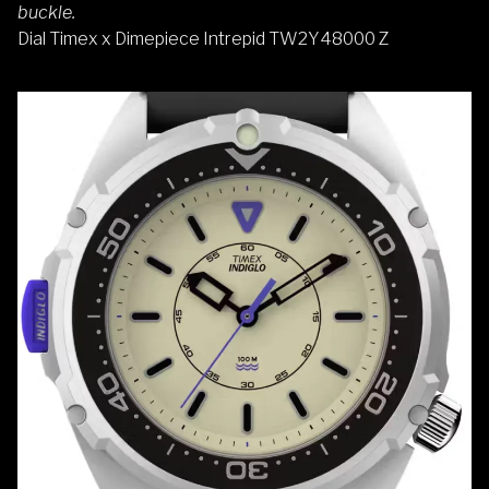
buckle.
Dial Timex x Dimepiece Intrepid TW2Y48000 Z