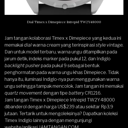
Dial Timex x Dimepiece Intrepid TW2Y48000
Jam tangan kolaborasi Timex x Dimepiece yang kedua ini
memakai
dial
warna
cream
yang terinspirasi
style vintage.
Dan untuk model terbaru, warna ungu ditampilkan pada
jarum detik, indeks
marker
pada pukul 12, dan Indiglo
backlight pusher
pada pukul 9 sebagai bentuk
penghormatan pada warna ungu khas Dimepiece. Tidak
hanya itu, iluminasi Indiglo-nya pun menggunakan warna
ungu sehingga tampak mencolok. Jam tangan ini memakai
quartz movement
dengan tipe
battery
CR1216.
Jam tangan Timex x Dimepiece Intrepid TW2Y48000
dibanderol dengan harga US$239 atau sekitar Rp3,9
jutaan. Tertarik untuk mengoleksinya? Dapatkan koleksi
Timex Indiglo
lainnya dengan mengunjungi
website/aplikasi
JAMTANGAN.COM
.